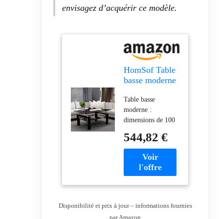
envisagez d’acquérir ce modèle.
HomSof Table
basse moderne
en verre avec
Table basse
rangement
moderne :
pour salon
dimensions de 100
avec pieds en
x 60 x 45 cm (L x l
métal, carrée,
544,82 €
x H), design
rectangulaire,
moderne et simple.
noire
Surface en verre
transparent facile à
nettoyer, dispose
d'un aspect
rectangulaire qui se
Disponibilité et prix à jour – informations fournies
fond parfaitement
par Amazon