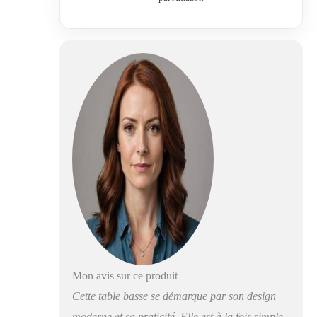
dans votre intérieur.
Haute qualité : le
dessus en verre lisse
de 8 mm
d'épaisseur et
l'étagère inférieure
en verre dépoli de 5
mm d'épaisseur
garantissent une
grande capacité de
charge. Et utilisez
un tube en métal au
lieu des pieds en
MDF, ce qui est
plus durable et ne
se fissure jamais.
Grand espace de
rangement : espace
de rangement
Mon avis sur ce produit
double couche
Cette table basse se démarque par son design
apporté par une
moderne et sa praticité. Elle est à la fois simple
structure en verre