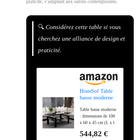
praticité, s’adaptant aux salons contemporains.
🔍
Considérez cette table si vous
cherchez une alliance de design et
praticité.
HomSof Table
basse moderne
en verre avec
Table basse moderne
rangement pour
: dimensions de 100
salon avec pieds
x 60 x 45 cm (L x l
en métal,
x H), design
carrée,
544,82 €
moderne et simple.
rectangulaire,