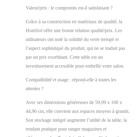
espace de rangement
: espace de
Valeur/prix : le compromis est-il satisfaisant ?
rangement double
couche apporté par
Grâce à sa construction en matériaux de qualité, la
une structure en
HomSof offre une bonne relation qualité/prix. Les
verre double couche,
la couche supérieure
utilisateurs ont noté la solidité du verre trempé et
peut contenir des
l’aspect sophistiqué du produit, qui ne se traduit pas
articles quotidiens, la
par un prix exorbitant. Cette table est un
couche inférieure
peut contenir des
investissement accessible pour embellir votre salon.
livres, des magazines
et d'autres articles
Compatibilité et usage : répond-elle à toutes les
divers peu communs.
attentes ?
Design minimaliste :
le design de la table
Avec ses dimensions généreuses de 59,99 x 100 x
basse rectangulaire
en verre est simple et
44,96 cm, elle convient aux espaces moyens à grands.
beau, facile à créer
Son stockage intégré augmente l’utilité de la table, la
un style d'intérieur
unifié, une table
rendant pratique pour ranger magazines et
multifonction