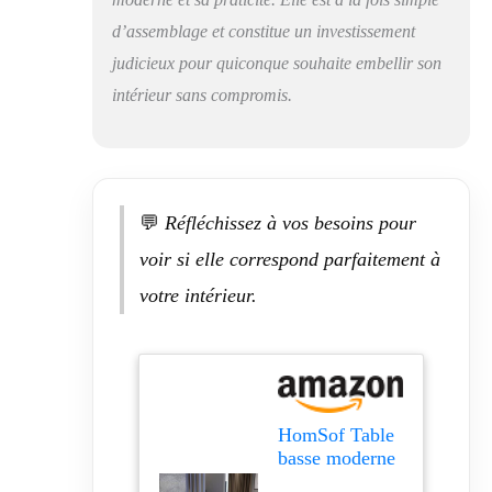
double couche, la
d’assemblage et constitue un investissement
couche supérieure
judicieux pour quiconque souhaite embellir son
peut contenir des
articles quotidiens,
intérieur sans compromis.
la couche inférieure
peut contenir des
livres, des
magazines et
d'autres articles
💬
Réfléchissez à vos besoins pour
divers peu
communs. Design
voir si elle correspond parfaitement à
minimaliste : le
votre intérieur.
design de la table
basse rectangulaire
en verre est simple
et beau, facile à
créer un style
d'intérieur unifié,
HomSof Table
une table
basse moderne
multifonction
en verre avec
glamour pour