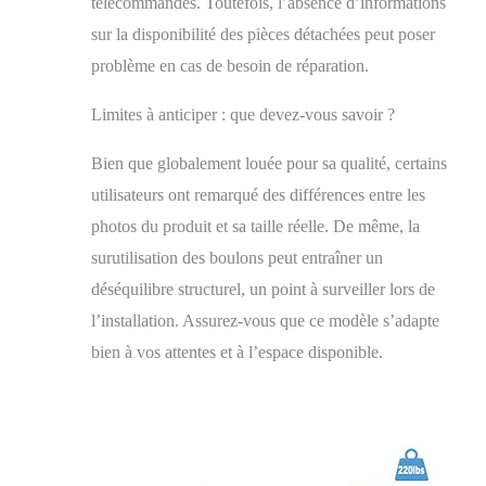
télécommandes. Toutefois, l’absence d’informations
glamour pour
sur la disponibilité des pièces détachées peut poser
n'importe quelle
pièce. Facile à
problème en cas de besoin de réparation.
assembler et à
entretenir. Le paquet
Limites à anticiper : que devez-vous savoir ?
contient tout le
matériel et les
Bien que globalement louée pour sa qualité, certains
instructions de
utilisateurs ont remarqué des différences entre les
montage (français
non garanti). En cas
photos du produit et sa taille réelle. De même, la
de problème,
surutilisation des boulons peut entraîner un
n'hésitez pas à
contacter HomSof,
déséquilibre structurel, un point à surveiller lors de
nous allons résoudre
l’installation. Assurez-vous que ce modèle s’adapte
votre problème pour
bien à vos attentes et à l’espace disponible.
vous.