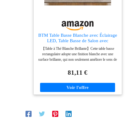
apporte une touche de luxe à votre intérieur. Ses lignes
épurées et sa couleur blanche universelle s’adaptent
parfaitement aux décors modernes, ajoutant une
ambiance lumineuse et sophistiquée à votre espace.
BTM Table Basse Blanche avec Éclairage
LED, Table Basse de Salon avec
Rangement Ouvert, Table d'Appoint en
【Table à Thé Blanche Brillante】Cette table basse
Bois, Comptoir en Verre, Design
rectangulaire adopte une finition blanche avec une
Moderne, Charge de 30kg,
surface brillante, qui non seulement améliore le sens de
100x50x35cm
la mode, mais est également facile à entretenir. Essuyez
simplement la tache avec un chiffon humide et votre
81,11 €
table basse sera à nouveau comme neuve. 【Éclairage
LED】Les lumières LED peuvent non seulement être
contrôlées par votre téléphone portable, mais également
contrôlées à distance, vous n'avez donc plus à vous
soucier de perdre le contrôleur. Il existe 60 000
couleurs et plusieurs modes parmi lesquels choisir,
créant une atmosphère romantique. 【Rangement
Pratique】 Cette table basse moderne vous offre
suffisamment d'espace pour exposer divers accessoires
ou objets, tels que des magazines, des livres, des
télécommandes ou d'autres ustensiles de salon, gardant