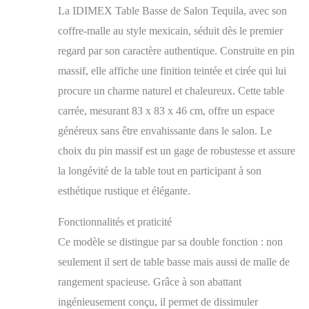
La IDIMEX Table Basse de Salon Tequila, avec son
Les poignées situées de
chaque côté de la
coffre-malle au style mexicain, séduit dès le premier
malle, afin de pouvoir
regard par son caractère authentique. Construite en pin
aisément la transporter,
massif, elle affiche une finition teintée et cirée qui lui
ainsi que les ferrures
décoratives sont en
procure un charme naturel et chaleureux. Cette table
métal laqué de coloris
carrée, mesurant 83 x 83 x 46 cm, offre un espace
noir ; le socle de ce
coffre en bois massif
généreux sans être envahissante dans le salon. Le
est quant à lui sculpté
choix du pin massif est un gage de robustesse et assure
Cette table basse de
la longévité de la table tout en participant à son
forme carré se
transformera aisément
esthétique rustique et élégante.
en coffre de rangement
grâce à ses 2 abattants
Fonctionnalités et praticité
à ouverture opposée et
Ce modèle se distingue par sa double fonction : non
chacun monté dune
serrure ouvragée avec
seulement il sert de table basse mais aussi de malle de
un verrou simple,
rangement spacieuse. Grâce à son abattant
parfait pour ranger des
ingénieusement conçu, il permet de dissimuler
couvertures et des