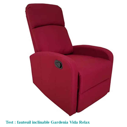
Test : fauteuil inclinable Gardenia Vida Relax