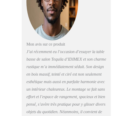
métal laqué de coloris
noir ; le socle de ce
coffre en bois massif
est quant à lui sculpté
Cette table basse de
forme carré se
transformera aisément
en coffre de rangement
Mon avis sur ce produit
grâce à ses 2 abattants
J’ai récemment eu l’occasion d’essayer la table
à ouverture opposée et
chacun monté dune
basse de salon Tequila d’IDIMEX et son charme
serrure ouvragée avec
rustique m’a immédiatement séduit. Son design
un verrou simple,
parfait pour ranger des
en bois massif, teinté et ciré est non seulement
couvertures et des
esthétique mais aussi en parfaite harmonie avec
coussins! Ce meuble de
un intérieur chaleureux. Le montage se fait sans
rangement en bois
massif fait partie de
effort et l’espace de rangement, spacieux et bien
notre collection
pensé, s’avère très pratique pour y glisser divers
TEQUILA, composé
objets du quotidien. Néanmoins, il convient de
de mobilier de style