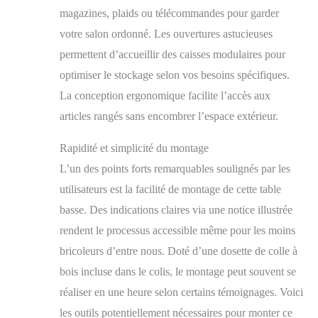
coussins! Ce meuble de
magazines, plaids ou télécommandes pour garder
rangement en bois
votre salon ordonné. Les ouvertures astucieuses
massif fait partie de
permettent d’accueillir des caisses modulaires pour
notre collection
TEQUILA, composé
optimiser le stockage selon vos besoins spécifiques.
de mobilier de style
La conception ergonomique facilite l’accès aux
mexicain au charme
authentique et
articles rangés sans encombrer l’espace extérieur.
traditionnel
Rapidité et simplicité du montage
L’un des points forts remarquables soulignés par les
utilisateurs est la facilité de montage de cette table
basse. Des indications claires via une notice illustrée
rendent le processus accessible même pour les moins
bricoleurs d’entre nous. Doté d’une dosette de colle à
bois incluse dans le colis, le montage peut souvent se
réaliser en une heure selon certains témoignages. Voici
les outils potentiellement nécessaires pour monter ce