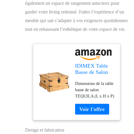
également un espace de rangement astucieux pour
garder votre living ordonné. Faites l’expérience d’un
meuble qui sait s’adapter à vos exigences quotidiennes
tout en rehaussant l’esthétique de votre espace de vie.
IDIMEX Table
Basse de Salon
Tequila Coffre
Dimensions de la table
Malle de
basse de salon
Rangement carré
TEQUILA (L x H x P)
en Bois Style
: 83 x 46 x 83 cm
Mexicain avec
Cette table basse est
abattant, en pin
fabriquée en pin massif
Massif Finition
à la finition teintée et
teintée et cirée
cirée, la madrure du
Design et fabrication
bois reste donc visible