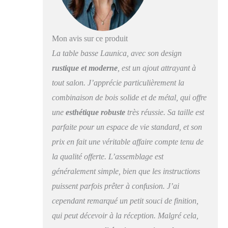
supplémentaire : la
table basse avec
rangement offre deux
couches de rangement,
Mon avis sur ce produit
offrant suffisamment
La table basse Launica, avec son design
d'espace pour organiser
soigneusement vos
rustique et moderne
, est un ajout attrayant à
livres, magazines,
tout salon. J’apprécie particulièrement la
télécommandes et
combinaison de bois solide et de métal, qui offre
autres éléments
essentiels dans le salon.
une
esthétique robuste
très réussie. Sa taille est
Cette fonction de
parfaite pour un espace de vie standard, et son
double rangement
prix en fait une véritable affaire compte tenu de
facilite le maintien
d'un espace de vie bien
la qualité offerte. L’assemblage est
rangé et sans
généralement simple, bien que les instructions
encombrement.
Construction renforcée
puissent parfois prêter à confusion. J’ai
en forme de X : table
cependant remarqué un petit souci de finition,
de salon avec un
qui peut décevoir à la réception. Malgré cela,
design renforcé en
forme de X et des