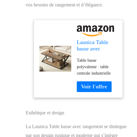
vos besoins de rangement et d’élégance.
Launica Table
basse avec
rangement, table
Table basse
de salon rustique,
polyvalente : table
table centrale
centrale industrielle
rectangulaire
Launica mesurant 99,8
moderne et
x 60 x 45,2 cm (L x l
minimaliste, table
x H), sert de multiples
basse industrielle
fonctions de table
en bois vintage,
basse, de table
99 cm, chêne
d'appoint et de support
rustique
Esthétique et design
de rangement. Il est
idéal pour les petites
La Launica Table basse avec rangement se distingue
pièces, les
par son design rustique et moderne qui s’intègre