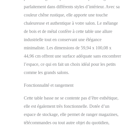
appartements ou
d'autres espaces
parfaitement dans différents styles d’intérieur. Avec sa
limités, offrant
couleur chêne rustique, elle apporte une touche
praticité et
chaleureuse et authentique à votre salon. Le mélange
fonctionnalité.
Améliorée avec un
de bois et de métal confère à cette table une allure
design à 2 niveaux
industrielle tout en conservant une élégance
pour un rangement
minimaliste. Les dimensions de 59,94 x 100,08 x
supplémentaire : la
table basse avec
44,96 cm offrent une surface adéquate sans encombrer
rangement offre deux
l’espace, ce qui en fait un choix idéal pour les petits
couches de rangement,
offrant suffisamment
comme les grands salons.
d'espace pour organiser
soigneusement vos
Fonctionnalité et rangement
livres, magazines,
télécommandes et
Cette table basse ne se contente pas d’être esthétique,
autres éléments
elle est également très fonctionnelle. Dotée d’un
essentiels dans le salon.
Cette fonction de
espace de stockage, elle permet de ranger magazines,
double rangement
télécommandes ou tout autre objet du quotidien,
facilite le maintien