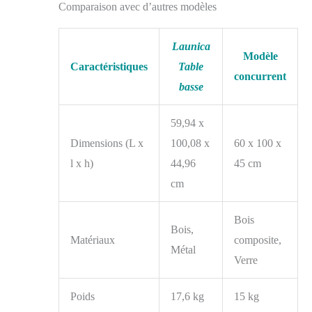
professionnel : la table
Comparaison avec d’autres modèles
basse rustique est
livrée avec un manuel
d'utilisation très
Launica
Modèle
détaillé pour un
Caractéristiques
Table
assemblage rapide. Si
concurrent
basse
des problèmes
surviennent, notre
équipe de service
59,94 x
après-vente
Dimensions (L x
100,08 x
60 x 100 x
professionnel est là
pour vous aider et
l x h)
44,96
45 cm
garantir votre
cm
satisfaction.
Bois
Bois,
Matériaux
composite,
Métal
Verre
Poids
17,6 kg
15 kg