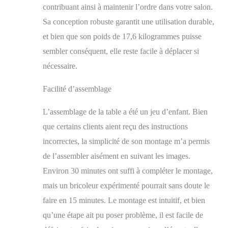
contribuant ainsi à maintenir l’ordre dans votre salon.
d'un espace de vie bien
rangé et sans
Sa conception robuste garantit une utilisation durable,
encombrement.
et bien que son poids de 17,6 kilogrammes puisse
Construction renforcée
en forme de X : table
sembler conséquent, elle reste facile à déplacer si
de salon avec un
nécessaire.
design renforcé en
forme de X et des
Facilité d’assemblage
éléments antidérapants.
En outre, la table basse
L’assemblage de la table a été un jeu d’enfant. Bien
en bois pour salon sert
de décoration
que certains clients aient reçu des instructions
distinctive et élégante,
incorrectes, la simplicité de son montage m’a permis
améliorant l'esthétique
de l’assembler aisément en suivant les images.
de votre espace de vie.
En outre, fabriquée à
Environ 30 minutes ont suffi à compléter le montage,
partir de planches
mais un bricoleur expérimenté pourrait sans doute le
épaisses, cette table
faire en 15 minutes. Le montage est intuitif, et bien
basse de ferme dispose
d'une construction
qu’une étape ait pu poser problème, il est facile de
robuste capable de