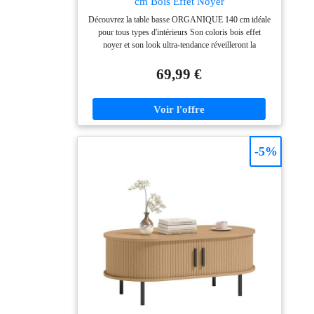
cm Bois Effet Noyer
équipe de service
autres éléments
après-vente
Découvrez la table basse ORGANIQUE 140 cm idéale
essentiels dans le salon.
pour tous types d'intérieurs Son coloris bois effet
professionnel est là
Cette fonction de
noyer et son look ultra-tendance réveilleront la
pour vous aider et
double rangement
décoration de votre pièce ! Plateau de forme originale
garantir votre
facilite le maintien
et pieds ronds très modernes confèrent à la table un
69,99 €
satisfaction.
d'un espace de vie bien
aspect design Grâce à ses tons naturels et chaleureux,
cette table basse s'accordera facilement avec votre
rangé et sans
décoration Dimensions globales : Longueur 140 cm x
encombrement.
largeur 70 cm x Hauteur 35,5 cm
Construction renforcée
en forme de X : table
-5%
de salon avec un
design renforcé en
forme de X et des
éléments antidérapants.
En outre, la table basse
en bois pour salon sert
de décoration
distinctive et élégante,
améliorant l'esthétique
de votre espace de vie.
En outre, fabriquée à