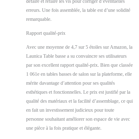
défaire et refaire les vis pour corriger d’éventuelles
supporter jusqu'à 136
kg. Matériau et
erreurs. Une fois assemblée, la table est d’une solidité
construction fiables :
remarquable.
tables basses
rectangulaires pour
Rapport qualité-prix
salon fabriquées à
partir de panneaux de
Avec une moyenne de 4,7 sur 5 étoiles sur Amazon, la
fibres de densité
moyenne (MDF) de
Launica Table basse a su convaincre ses utilisateurs
qualité supérieure et
par son excellent rapport qualité-prix. Bien que classée
d'un cadre en métal
1 061e en tables basses de salon sur la plateforme, elle
robuste, cette table
basse garantit fiabilité
mérite davantage d’attention pour ses qualités
et durabilité. Sa
esthétiques et fonctionnelles. Le prix est justifié par la
structure rationnelle
garantit une stabilité
qualité des matériaux et la facilité d’assemblage, ce qui
durable, offrant des
en fait un investissement judicieux pour toute
années d'utilisation
personne souhaitant améliorer son espace de vie avec
quotidienne fiable.
Assemblage facile et
une pièce à la fois pratique et élégante.
service après-vente