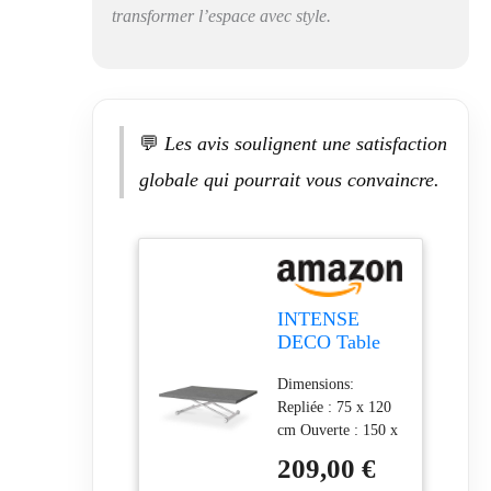
transformer l’espace avec style.
💬
Les avis soulignent une satisfaction
globale qui pourrait vous convaincre.
INTENSE
DECO Table
Basse relevable
Dimensions:
Philadelphia
Repliée : 75 x 120
XL Effet béton
cm Ouverte : 150 x
120 cm Hauteur :
209,00 €
31 / 73 cm Matière: