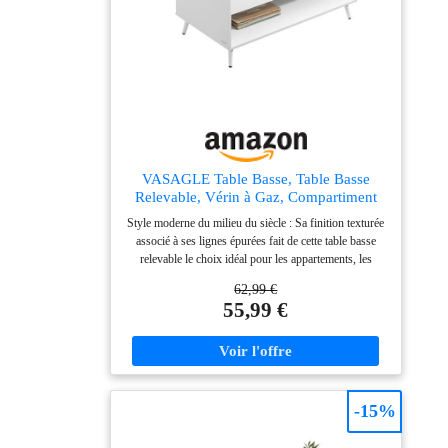
VASAGLE Table Basse, Table Basse
Relevable, Vérin à Gaz, Compartiment
sous Le Plateau, 1 Compartiment Ouvert,
Style moderne du milieu du siècle : Sa finition texturée
pour Salon, Bureau, Salle à Manger,
associé à ses lignes épurées fait de cette table basse
Blanc Neige et Blanc Mat LCT267WE01
relevable le choix idéal pour les appartements, les
dortoirs et les petits espaces. Elle s’intègre parfaitement
62,99 €
à tous les intérieurs Élévation facile, table polyvalente :
55,99 €
Grâce à son plateau relevable de qualité, la table
s’ajuste rapidement à la hauteur idéale, de manière
fluide et stable. Transformez votre table basse en
bureau ou en table à manger, bien installé sur votre
canapé Rangement spacieux : Le compartiment sous le
plateau offre un espace de rangement discret pour
-15%
télécommandes, carnets ou manettes. Le compartiment
ouvert en bas offre un espace pour livres, plaids ou