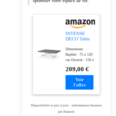
optimiser votre espace de vie.
INTENSE
DECO Table
Basse relevable
Dimensions:
Philadelphia
Repliée : 75 x 120
XL Effet béton
cm Ouverte : 150 x
120 cm Hauteur :
209,00 €
31 / 73 cm Matière:
MDF (Panneau de
fibre à densité
moyenne)
Livraison en France
Métropolitaine
uniquement hors
Disponibilité et prix à jour – informations fournies
Corse. Livraison au
par Amazon
pas de porte de