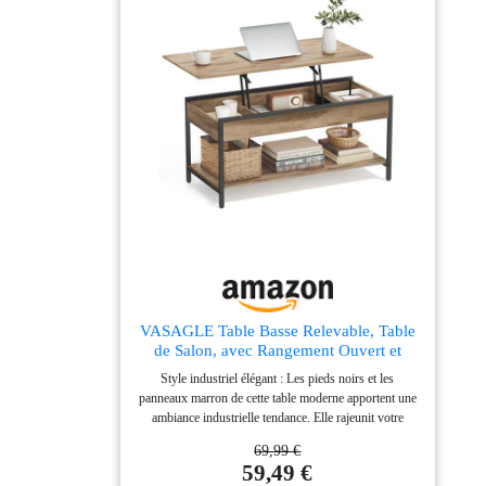
objets de décoration. Tout est bien ordonné Solide et
durable : Fabriquée en panneaux d’aggloméré et MDF
robustes, cette table à café est résistante, peut supporter
jusqu’à 100 kg et vous accompagnera pendant de
nombreuses années Montage facile : Grâce aux
instructions claires et aux outils fournis, cette table
basse avec rangement se monte en seulement 30
minutes pour une utilisation rapide et sans souci
VASAGLE Table Basse Relevable, Table
de Salon, avec Rangement Ouvert et
Compartiments Cachés, 50 x 100 cm,
Style industriel élégant : Les pieds noirs et les
Marron Camel et Noir d’Encre
panneaux marron de cette table moderne apportent une
LCT261LB02
ambiance industrielle tendance. Elle rajeunit votre
espace d’une touche vintage et améliore l’esthétique
69,99 €
générale de votre décoration intérieure Élévation facile,
59,49 €
table polyvalente : Grâce à son plateau relevable de