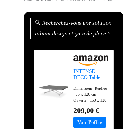
🔍
Recherchez-vous une solution
alliant design et gain de place ?
INTENSE
DECO Table
Basse relevable
Dimensions: Repliée
Philadelphia XL
: 75 x 120 cm
Effet béton
Ouverte : 150 x 120
cm Hauteur : 31 / 73
209,00 €
cm Matière: MDF
(Panneau de fibre à
densité moyenne)