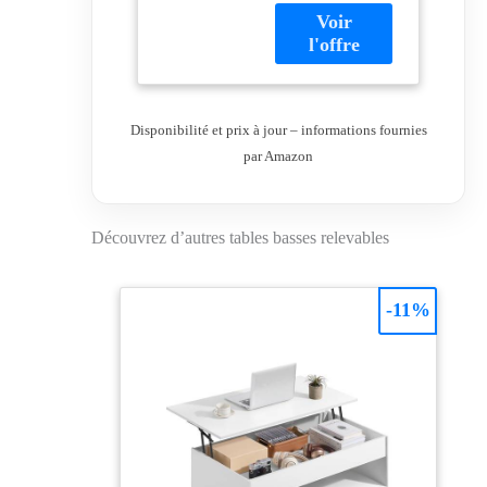
MDF (Panneau de
fibre à densité
moyenne)
Livraison en France
Métropolitaine
uniquement hors
Disponibilité et prix à jour – informations fournies
Corse. Livraison au
par Amazon
pas de porte de
votre domicile (rez-
de-chaussée).
Découvrez d’autres tables basses relevables
-11%