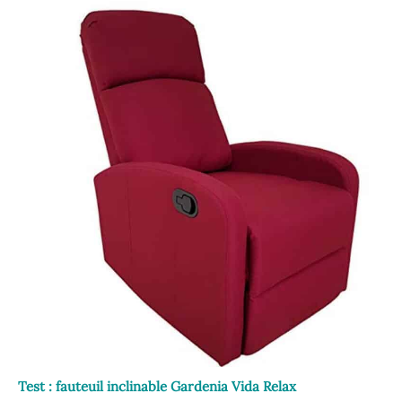
Test : fauteuil inclinable Gardenia Vida Relax