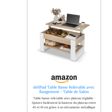
petits accessoires Stabilité et durabilité : Le
vérin à gaz de qualité permet un réglage
stable et silencieux. Grâce à ses matériaux de
qualité supérieure, cette table de salon est
robuste et vous accompagnera pendant de
nombreuses années Polyvalence et élégance :
En plus de servir de table basse, elle peut
s’utiliser comme table à manger ou bureau –
un complément parfait pour votre intérieur
Montage et entretien faciles : Grâce aux
instructions claires et aux outils fournis, cette
table basse se monte en seulement 45
minutes. Son revêtement résistant à l’eau se
nettoie facilement avec un chiffon humide
defiPad Table Basse Relevable avec
Rangement - Table de Salon
Moderne Industriel - Coffee Table
Table basse relevable avec plateau réglable :
avec Étagère et Compartiment
Ajustez facilement la hauteur du plateau entre
Caché - Fabriquée en Europe -
45 et 61 cm grâce à un mécanisme métallique
Réglable 45-61 cm (Blanc + Chêne
robuste et fluide. Idéal pour travailler, manger