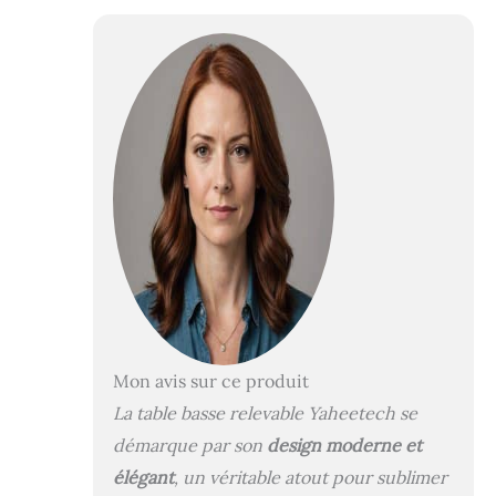
pneumatique de
levage offre un
soutien fort au
plateau. Atout de
rangement : Sous
le plateau relevable
se cache un
compartiment
volumineux et une
étagère en
dessous. Cette
table basse
extensible gagne
beaucoup de place.
Détails de
protection : Les
petites pièces en
Mon avis sur ce produit
mousse, entre le
La table basse relevable Yaheetech se
plateau relevable et
démarque par son
design moderne et
les pieds de la
table, amortissent
élégant
, un véritable atout pour sublimer