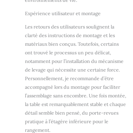
environnements de vie.
sous la table.
Meuble multitâche
Expérience utilisateur et montage
: Avec cette table
basse à plateau
Les retours des utilisateurs soulignent la
relevable, vous
n’avez pas à vous
clarté des instructions de montage et les
pencher en avant
matériaux bien conçus. Toutefois, certains
pour travailler ou
pour dîner, assis
ont trouvé le processus un peu délicat,
dans le canapé.
notamment pour l’installation du mécanisme
de levage qui nécessite une certaine force.
Personnellement, je recommande d’être
accompagné lors du montage pour faciliter
l’assemblage sans encombre. Une fois montée,
la table est remarquablement stable et chaque
détail semble bien pensé, du porte-revues
pratique à l’étagère inférieure pour le
rangement.