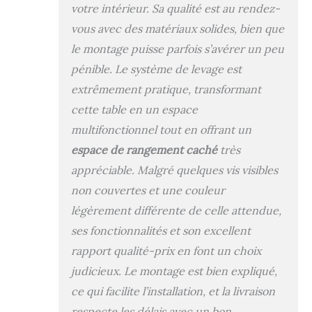
le choc lorsque
votre intérieur. Sa qualité est au rendez-
vous abaissez le
vous avec des matériaux solides, bien que
plateau supérieur.
On vous offre aussi
le montage puisse parfois s’avérer un peu
des caches vis
pénible. Le système de levage est
autocollants.
Étagère réglable en
extrêmement pratique, transformant
hauteur : 9 cm/12
cette table en un espace
cm de haut depuis
multifonctionnel tout en offrant un
le sol, l’étagère
inférieure de cette
espace de rangement caché
très
table de salon peut
appréciable. Malgré quelques vis visibles
accueillir des
non couvertes et une couleur
objets de
différentes tailles.
légèrement différente de celle attendue,
Elle fait passer un
ses fonctionnalités et son excellent
aspirateur robot
sous la table.
rapport qualité-prix en font un choix
Meuble multitâche
judicieux. Le montage est bien expliqué,
: Avec cette table
ce qui facilite l’installation, et la livraison
basse à plateau
relevable, vous
respecte les délais avec un bon