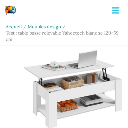
Aller
Rechercher
au
contenu
Accueil
Meubles design
Test : table basse relevable Yaheetech blanche 120×59
cm