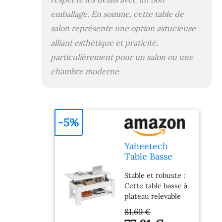
n’avez pas à vous
emballage. En somme, cette table de
pencher en avant
pour travailler ou
salon représente une option astucieuse
pour dîner, assis
alliant esthétique et praticité,
dans le canapé.
particulièrement pour un salon ou une
chambre moderne.
-5%
Yaheetech
Table Basse
Relevable Table
Stable et robuste :
de Salon avec
Cette table basse à
Porte-Revues
plateau relevable
Table de Salle à
est construite en
Manger
81,69 €
MDF classé E1 avec
Industrielle