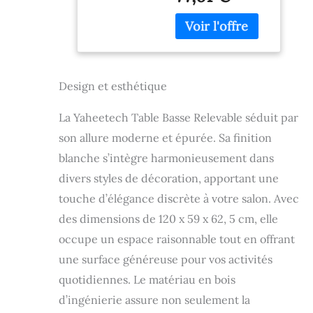
pour Salon
l'eau et à l'usure,
Chambre 120 x
permettant une
59 x 49,5 cm
utilisation à long
Blanche
terme. Son vérin
pneumatique de
Design et esthétique
levage offre un
soutien fort au
plateau. Atout de
La Yaheetech Table Basse Relevable séduit par
rangement : Sous
son allure moderne et épurée. Sa finition
le plateau relevable
blanche s’intègre harmonieusement dans
se cache un
compartiment
divers styles de décoration, apportant une
volumineux et une
touche d’élégance discrète à votre salon. Avec
étagère en
des dimensions de 120 x 59 x 62, 5 cm, elle
dessous. Cette
table basse
occupe un espace raisonnable tout en offrant
extensible gagne
une surface généreuse pour vos activités
beaucoup de place.
Détails de
quotidiennes. Le matériau en bois
protection : Les
d’ingénierie assure non seulement la
petites pièces en