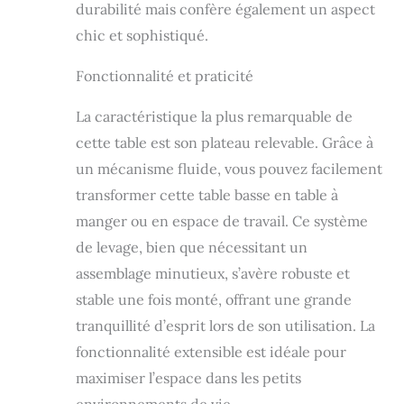
durabilité mais confère également un aspect
mousse, entre le
plateau relevable et
chic et sophistiqué.
les pieds de la
table, amortissent
Fonctionnalité et praticité
le choc lorsque
vous abaissez le
La caractéristique la plus remarquable de
plateau supérieur.
cette table est son plateau relevable. Grâce à
On vous offre aussi
des caches vis
un mécanisme fluide, vous pouvez facilement
autocollants.
transformer cette table basse en table à
Étagère réglable en
hauteur : 9 cm/12
manger ou en espace de travail. Ce système
cm de haut depuis
de levage, bien que nécessitant un
le sol, l’étagère
assemblage minutieux, s’avère robuste et
inférieure de cette
table de salon peut
stable une fois monté, offrant une grande
accueillir des
tranquillité d’esprit lors de son utilisation. La
objets de
fonctionnalité extensible est idéale pour
différentes tailles.
Elle fait passer un
maximiser l’espace dans les petits
aspirateur robot