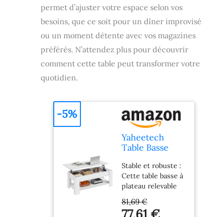
permet d’ajuster votre espace selon vos
besoins, que ce soit pour un dîner improvisé
ou un moment détente avec vos magazines
préférés. N’attendez plus pour découvrir
comment cette table peut transformer votre
quotidien.
-5%
Yaheetech
Table Basse
Relevable Table
Stable et robuste :
de Salon avec
Cette table basse à
Porte-Revues
plateau relevable
Table de Salle à
est construite en
Manger
81,69 €
MDF classé E1 avec
Industrielle
77,61 €
placage résistant à