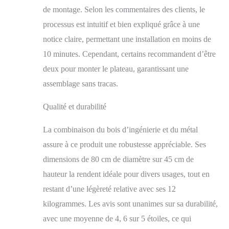
notre table basse offre
de montage. Selon les commentaires des clients, le
une base solide pour
une utilisation longue
processus est intuitif et bien expliqué grâce à une
durée. Les pieds
notice claire, permettant une installation en moins de
réglables éliminent les
10 minutes. Cependant, certains recommandent d’être
oscillations et
protègent le sol, et la
deux pour monter le plateau, garantissant une
connexion solide par
assemblage sans tracas.
boulon améliore la
durabilité globale.
Qualité et durabilité
【N'importe quel
espace】Cette table
basse bois sert
La combinaison du bois d’ingénierie et du métal
d’élément central,
assure à ce produit une robustesse appréciable. Ses
alliant praticité et
dimensions de 80 cm de diamètre sur 45 cm de
élégance. Son design
polyvalent la rend
hauteur la rendent idéale pour divers usages, tout en
adaptée à divers
restant d’une légèreté relative avec ses 12
environnements, tels
kilogrammes. Les avis sont unanimes sur sa durabilité,
que le salon, le bureau
ou la salle de
avec une moyenne de 4, 6 sur 5 étoiles, ce qui
réception. 【Détails