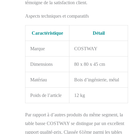
témoigne de la satisfaction client.
Conviviaux】Cette
table basse a une
Aspects techniques et comparatifs
surface lisse et
imperméable qui est
très facile à nettoyer et
Caractéristique
Détail
à entretenir. Le bord
arrondi peut vous
protéger, vous et votre
Marque
COSTWAY
famille, des blessures
accidentelles. Elle est
Dimensions
80 x 80 x 45 cm
livrée avec des
instructions détaillées
Matériau
Bois d’ingénierie, métal
pour vous aider à
l'installer.
Poids de l’article
12 kg
Par rapport à d’autres produits du même segment, la
table basse COSTWAY se distingue par un excellent
rapport qualité-prix. Classée 61ème parmi les tables