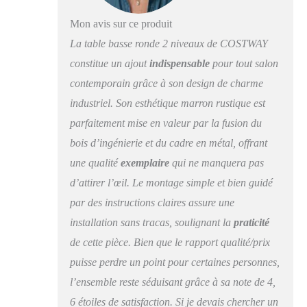
collations à portée de
Mon avis sur ce produit
main. 【Construction
Fiable】Dotée d'un
La table basse ronde 2 niveaux de COSTWAY
cadre en métal avec
constitue un ajout
indispensable
pour tout salon
revêtement en poudre,
contemporain grâce à son design de charme
notre table basse offre
une base solide pour
industriel. Son esthétique marron rustique est
une utilisation longue
parfaitement mise en valeur par la fusion du
durée. Les pieds
réglables éliminent les
bois d’ingénierie et du cadre en métal, offrant
oscillations et
une qualité
exemplaire
qui ne manquera pas
protègent le sol, et la
d’attirer l’œil. Le montage simple et bien guidé
connexion solide par
boulon améliore la
par des instructions claires assure une
durabilité globale.
installation sans tracas, soulignant la
praticité
【N'importe quel
de cette pièce. Bien que le rapport qualité/prix
espace】Cette table
basse bois sert
puisse perdre un point pour certaines personnes,
d’élément central,
l’ensemble reste séduisant grâce à sa note de 4,
alliant praticité et
élégance. Son design
6 étoiles de satisfaction. Si je devais chercher un