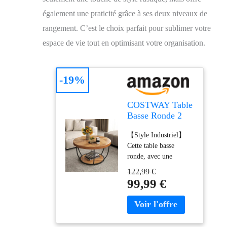
également une praticité grâce à ses deux niveaux de
rangement. C’est le choix parfait pour sublimer votre
espace de vie tout en optimisant votre organisation.
-19%
COSTWAY Table
Basse Ronde 2
Niveaux, Table
【Style Industriel】
Basse Bois 80
Cette table basse
cm, Cadre en
ronde, avec une
Métal, Design
élégante finition en
Ronde Bois,
122,99 €
grain de bois, complète
Plateau Épaissi,
99,99 €
sans effort tout style
Industriel
d'intérieur. Le cadre en
(Naturel)
métal ajoute de la
sophistication,