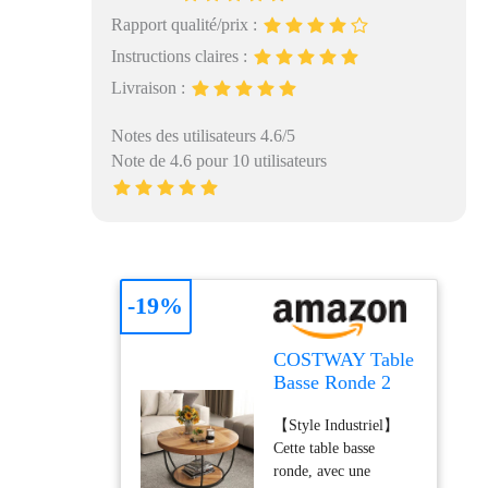
Rapport qualité/prix :
Instructions claires :
Livraison :
Notes des utilisateurs 4.6/5
Note de 4.6 pour 10 utilisateurs
-19%
COSTWAY Table
Basse Ronde 2
Niveaux, Table
【Style Industriel】
Basse Bois 80
Cette table basse
cm, Cadre en
ronde, avec une
Métal, Design