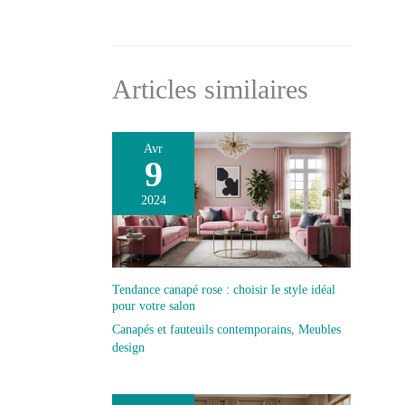
personne peut rapidement terminer l'installation et
nettoyage est rapide et
profiter de la commodité d'une installation et d'une
facile
utilisation
Articles similaires
Avr
9
2024
Tendance canapé rose : choisir le style idéal
pour votre salon
Canapés et fauteuils contemporains
,
Meubles
design