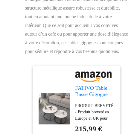
structure métallique assure robustesse et durabilité,
tout en ajoutant une touche industrielle à votre
intérieur. Que ce soit pour accueillir vos convives
autour d’un café ou pour apporter une dose d’élégance
à votre décoration, ces tables gigognes sont conçues
pour séduire et répondre à vos besoins quotidiens.
FATIVO Table
Basse Gigogne
Marbre: Lot de 2
PRODUIT BREVETÉ
Tables Gigognes
- Produit breveté en
de Salon Ronde
Europe et UK pour
Industrielle Bout
tables gigognes de
de Canapé Design
215,99 €
salon. DESIGN
Blanche Set Table