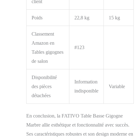
FACILES - Avec les
client
instructions et les
accessoires fournis, la
Poids
22,8 kg
15 kg
table peut être
facilement assemblée.
Classement
Comme il a également
une surface lisse et
Amazon en
imperméable, le
#123
Tables gigognes
nettoyage est rapide et
facile
de salon
Disponibilité
Information
des pièces
Variable
indisponible
détachées
En conclusion, la FATIVO Table Basse Gigogne
Marbre allie esthétique et fonctionnalité avec succès.
Ses caractéristiques robustes et son design moderne en