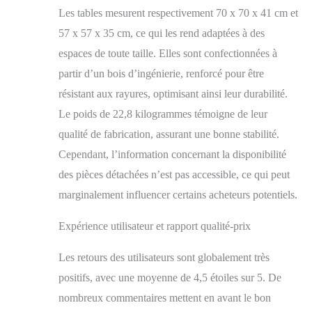
séparées de différentes
Les tables mesurent respectivement 70 x 70 x 41 cm et
manières, Elle est
57 x 57 x 35 cm, ce qui les rend adaptées à des
parfaite non seulement
espaces de toute taille. Elles sont confectionnées à
comme table de salon
mais aussi comme
partir d’un bois d’ingénierie, renforcé pour être
table basse avec table
résistant aux rayures, optimisant ainsi leur durabilité.
d'appoint au style
Le poids de 22,8 kilogrammes témoigne de leur
identique qui se fait
écho TABLES
qualité de fabrication, assurant une bonne stabilité.
MARBRE RONDES -
Cependant, l’information concernant la disponibilité
[Taille] Grande : 80 x
80 x 45 cm ; Petite :
des pièces détachées n’est pas accessible, ce qui peut
60 x 60 x 40 cm
marginalement influencer certains acheteurs potentiels.
[Matériau] Plaque
supérieure : Pierre
Expérience utilisateur et rapport qualité-prix
frittée ; Pieds : Acier
[Poids] Grande :
Les retours des utilisateurs sont globalement très
Environ 16,25 kg,
Petite : Environ 6,7 kg
positifs, avec une moyenne de 4,5 étoiles sur 5. De
[Capacité de charge]
nombreux commentaires mettent en avant le bon
Grande : Environ 50