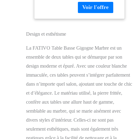
DÉLICAT - Le design
Café Moderne
simple et élégant le fait
Métal -
ressembler extrait de
φ70x40cm
magazine, vous aurez
φ57x35cm Pierre
un salon de vos vœux
Frittée
Design et esthétisme
simplement en le
plaçant dans la pièce,
La FATIVO Table Basse Gigogne Marbre est un
Profitez des différentes
hauteurs des tables
ensemble de deux tables qui se démarque par son
gigognes pour décorer
design moderne et épuré. Avec une couleur blanche
votre cadre photo ou
immaculée, ces tables peuvent s’intégrer parfaitement
vos fleurs pour une
présentation stylée
dans n’importe quel salon, ajoutant une touche de chic
MATÉRIAU UNIQUE
et d’élégance. Le matériau utilisé, la pierre frittée,
- Plaque supérieure
fabriqué en pierre
confère aux tables une allure haut de gamme,
frittée qui rend une
semblable au marbre, qui se marie aisément avec
sensation profonde et
divers styles d’intérieur. Celles-ci ne sont pas
luxueuse pour
reproduire la texture
seulement esthétiques, mais sont également très
réaliste de marbre
pratiques grâce à la facilité de nettoyage et à la