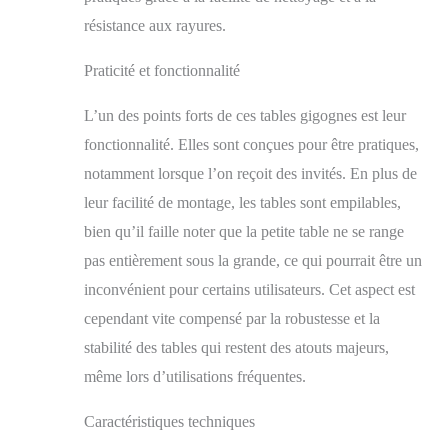
naturelle, Argile,
Feldspath, Dioxyde de
résistance aux rayures.
silicium mélangés et
compressé sous 16000
Praticité et fonctionnalité
tonnes, en suite fritté
sous 1500℃, nous
L’un des points forts de ces tables gigognes est leur
aurons la pierre frittée
fonctionnalité. Elles sont conçues pour être pratiques,
qui résistent à
l'humidité et aux
notamment lorsque l’on reçoit des invités. En plus de
rayures, ainsi qu'aux
leur facilité de montage, les tables sont empilables,
températures élevées,
bien qu’il faille noter que la petite table ne se range
et la lumière réfléchie
sans hyperluminosité,
pas entièrement sous la grande, ce qui pourrait être un
elles peuvent rester
inconvénient pour certains utilisateurs. Cet aspect est
propres même après
cependant vite compensé par la robustesse et la
une utilisation à long
terme UTILISATION
stabilité des tables qui restent des atouts majeurs,
LIBRE - Les deux
même lors d’utilisations fréquentes.
grandes et petites
tables peuvent être
Caractéristiques techniques
disposées côte à côte
au centre du salon ou