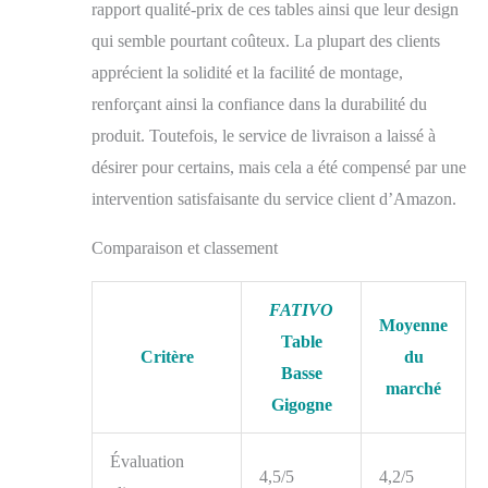
rapport qualité-prix de ces tables ainsi que leur design
kg, Petite : Environ 25
kg [Épaisseur de la
qui semble pourtant coûteux. La plupart des clients
plaque supérieure] 16
apprécient la solidité et la facilité de montage,
mm COMBINAISON
DE DIFFÉRENTS
renforçant ainsi la confiance dans la durabilité du
MATÉRIAUX - La
produit. Toutefois, le service de livraison a laissé à
combinaison de
désirer pour certains, mais cela a été compensé par une
différents matériaux
tels qu'une plaque
intervention satisfaisante du service client d’Amazon.
supérieure en pierre à
motif de marbre et des
Comparaison et classement
pieds en cubes d’acier
noir donne une
impression élégante et
FATIVO
Moyenne
intelligente, Il s'intègre
Table
facilement dans divers
Critère
du
Basse
intérieurs tels que le
marché
style scandinave, le
Gigogne
goût moderne et
industriel MONTAGE
Évaluation
ET NETTOYAGE
4,5/5
4,2/5