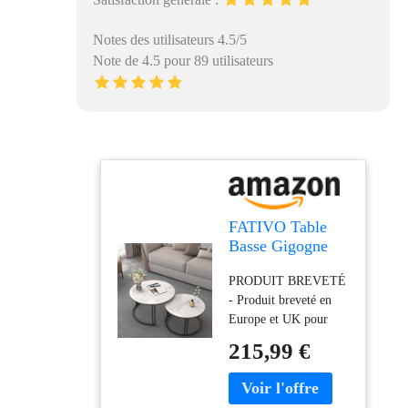
Notes des utilisateurs 4.5/5
Note de 4.5 pour 89 utilisateurs
FATIVO Table
Basse Gigogne
Marbre: Lot de 2
PRODUIT BREVETÉ
Tables Gigognes
- Produit breveté en
de Salon Ronde
Europe et UK pour
Industrielle Bout
tables gigognes de
de Canapé Design
215,99 €
salon. DESIGN
Blanche Set Table
DÉLICAT - Le design
Café Moderne
simple et élégant le fait
Métal -