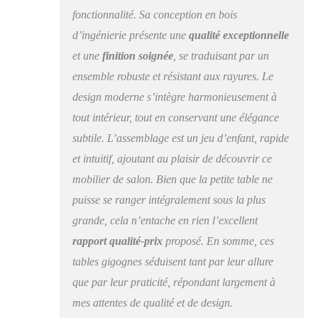
fonctionnalité. Sa conception en bois
compressé sous 16000
tonnes, en suite fritté
d’ingénierie présente une
qualité exceptionnelle
sous 1500℃, nous
et une
finition soignée
, se traduisant par un
aurons la pierre frittée
qui résistent à
ensemble robuste et résistant aux rayures. Le
l'humidité et aux
design moderne s’intègre harmonieusement à
rayures, ainsi qu'aux
tout intérieur, tout en conservant une élégance
températures élevées,
et la lumière réfléchie
subtile. L’assemblage est un jeu d’enfant, rapide
sans hyperluminosité,
et intuitif, ajoutant au plaisir de découvrir ce
elles peuvent rester
propres même après
mobilier de salon. Bien que la petite table ne
une utilisation à long
puisse se ranger intégralement sous la plus
terme UTILISATION
grande, cela n’entache en rien l’excellent
LIBRE - Les deux
grandes et petites
rapport qualité-prix
proposé. En somme, ces
tables peuvent être
tables gigognes séduisent tant par leur allure
disposées côte à côte
que par leur praticité, répondant largement à
au centre du salon ou
séparées de différentes
mes attentes de qualité et de design.
manières, Elle est