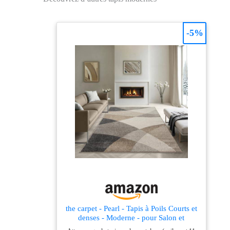
SELON LA NORME
Standard 100 by
OEKO-TEX: Cela
-5%
signifie que le produit
fini est exempt de
produits chimiques
dangereux. TAPIS
SALON DESIGN
MODERNE: qualité
premium, toucher
velours doux. Fibres
résistantes, entretien
facile. Déco
contemporaine, style
unique pour votre
intérieur chic. Idéal
chambre ADAPTÉ
AUX PERSONNES
ALLERGIQUES ET
the carpet - Pearl - Tapis à Poils Courts et
FACILE À
denses - Moderne - pour Salon et
NETTOYER: Ce tapis
Chambre à Coucher - Découpe des