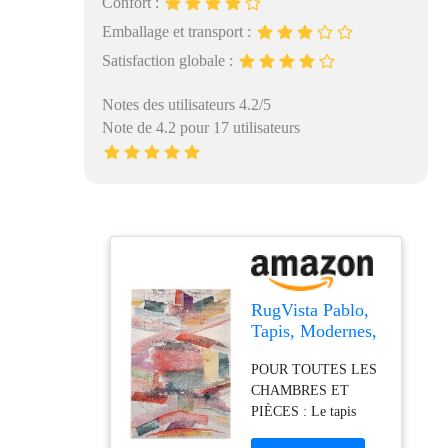
Confort :
Emballage et transport :
Satisfaction globale :
Notes des utilisateurs 4.2/5
Note de 4.2 pour 17 utilisateurs
RugVista Pablo,
Tapis, Modernes,
160 x 230 cm,
POUR TOUTES LES
Rectangulaire,
CHAMBRES ET
Poil Moyen, Salle
PIÈCES : Le tapis
de séjour, à
idéal pour chambre à
Manger,