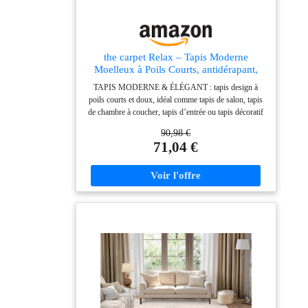
the carpet Relax – Tapis Moderne
Moelleux à Poils Courts, antidérapant,
Lavable Jusqu’à 30°C, Super Doux,
TAPIS MODERNE & ÉLÉGANT : tapis design à
Aspect Fourrure, pour Salon et Chambre,
poils courts et doux, idéal comme tapis de salon, tapis
décoratif, Beige, 240 x 340 cm
de chambre à coucher, tapis d’entrée ou tapis décoratif
moderne MATIÈRE DOUCE & QUALITÉ : velours
90,98 €
moelleux en 100 % polyester, toucher agréable,
71,04 €
résistant et facile d’entretien, disponible en couleurs
tendance (rouge, rose, or, beige, gris, noir) LAVABLE
EN MACHINE : tapis lavable à 30 °C (cycle délicat),
hygiénique et pratique, parfaitement adapté comme
tapis pour chambre d’enfant ou salle de bain
ANTIDÉRAPANT & SÉCURISÉ : dessous avec
revêtement antidérapant, excellente adhérence sur
carrelage, parquet ou stratifié, sans sous-couche
supplémentaire PLUSIEURS FORMATS
DISPONIBLES : tapis rectangulaire (120x160 cm,
160x220 cm), tapis de passage 80x150 cm ou tapis
rond (Ø 120 cm, Ø 160 cm, Ø 200 cm) pour s’adapter
à tous les espaces