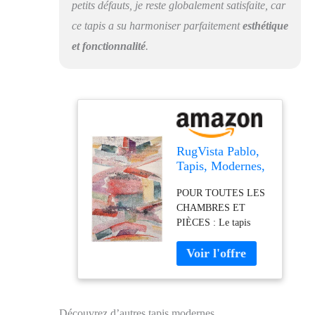
petits défauts, je reste globalement satisfaite, car
garantit un design
raffiné et une qualité
ce tapis a su harmoniser parfaitement
esthétique
supérieure
et fonctionnalité
.
RugVista Pablo,
Tapis, Modernes,
160 x 230 cm,
POUR TOUTES LES
Rectangulaire,
CHAMBRES ET
Poil Moyen, Salle
PIÈCES : Le tapis
de séjour, à
idéal pour chambre à
Manger,
coucher, salon, salle à
Chambre,
manger, cuisine,
Nettoyage Sec
couloir, antichambre et
Seulement,
bureau. FABRIQUÉ
Beige/Multi
EN TURQUIE
Découvrez d’autres tapis modernes