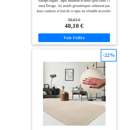
Attrape-regard : tapis moderne et doux (poil court 11
est facile à nettoyer et
Contours - Motif géométrique - Motif
mm) Design : les motifs géométriques séduisent par
ondulé - Beige - 160 x 220 cm
idéal pour les
leurs couleurs et font de ce tapis un véritable accroche-
personnes souffrant
regard Convient : disponible dans toutes les
50,63 €
d'allergies, grâce à ses
dimensions courantes : 80x140, 120x160, 140x200,
48,10 €
fibres synthétiques. Le
160x220, 200x280 et 240x330 cm Entretien facile :
tapis tissé à plat en polypropylène - robuste et facile à
polypropylène utilisé a
nettoyer (convient pour les robots aspirateurs) Haute
une haute résistance à
qualité : les fibres synthétiques utilisées conviennent
l'usure, est écologique,
aux personnes allergiques, de plus, les substances
non pelucheux et
nocives du tapis ont été testées selon l'Oeko-Tex
-22%
assure une isolation
Standard 100.
phonique et thermique.
VOTRE
SPÉCIALISTE DU
TAPIS : RugVista est
connu pour son
expérience dans la
production de tapis et
garantit un design
raffiné et une qualité
supérieure