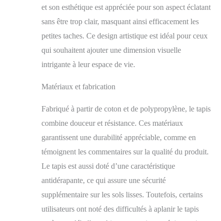
et son esthétique est appréciée pour son aspect éclatant
résistantes, entretien
facile. Déco
sans être trop clair, masquant ainsi efficacement les
contemporaine, style
petites taches. Ce design artistique est idéal pour ceux
unique pour votre
intérieur chic. Idéal
qui souhaitent ajouter une dimension visuelle
chambre ADAPTÉ
intrigante à leur espace de vie.
AUX PERSONNES
ALLERGIQUES ET
Matériaux et fabrication
FACILE À
NETTOYER: Ce tapis
Fabriqué à partir de coton et de polypropylène, le tapis
est facile à nettoyer et
idéal pour les
combine douceur et résistance. Ces matériaux
personnes souffrant
garantissent une durabilité appréciable, comme en
d'allergies, grâce à ses
témoignent les commentaires sur la qualité du produit.
fibres synthétiques. Le
polypropylène utilisé a
Le tapis est aussi doté d’une caractéristique
une haute résistance à
antidérapante, ce qui assure une sécurité
l'usure, est écologique,
non pelucheux et
supplémentaire sur les sols lisses. Toutefois, certains
assure une isolation
utilisateurs ont noté des difficultés à aplanir le tapis
phonique et thermique.