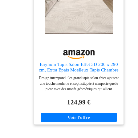
Enyhom Tapis Salon Effet 3D 200 x 290
cm, Extra Epais Moelleux Tapis Chambre
Antidérapant Lavable en Machine, Ne
Design intemporel : les grand tapis salon chics ajoutent
Perd Pas Ses Poils, Grand Tapis Salle a
une touche moderne et sophistiquée à n'importe quelle
Manger pour Salon, Chambre à Coucher
pièce avec des motifs géométriques qui allient
l'esthétique moderne avec des couleurs naturelles.
Chaque tapis est conçu pour apporter une touche
124,99 €
d'élégance à votre intérieur Doux au toucher et ne
perdent pas leurs fibres : nos shaggy tapis de salon
lavables sont fabriqués à partir de polyester à poils
longs et courts qui sont denses, respectueux de la peau
des animaux et des enfants et ne se décollent
pratiquement pas. Leur toucher très doux protège vos