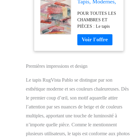
Tapis, Modernes,
160 x 230 cm,
POUR TOUTES LES
Rectangulaire,
CHAMBRES ET
Poil Moyen, Salle
PIÈCES : Le tapis
de séjour, à
idéal pour chambre à
Manger,
coucher, salon, salle à
Chambre,
manger, cuisine,
Nettoyage Sec
couloir, antichambre et
Seulement,
bureau. FABRIQUÉ
Beige/Multi
EN TURQUIE
Premières impressions et design
SELON LA NORME
Standard 100 by
Le tapis RugVista Pablo se distingue par son
OEKO-TEX: Cela
esthétique moderne et ses couleurs chaleureuses. Dès
signifie que le produit
fini est exempt de
le premier coup d’œil, son motif aquarelle attire
produits chimiques
l’attention par ses nuances de beige et de couleurs
dangereux. TAPIS
multiples, apportant une touche de luminosité à
SALON DESIGN
MODERNE: qualité
n’importe quelle pièce. Comme le mentionnent
premium, toucher
plusieurs utilisateurs, le tapis est conforme aux photos
velours doux. Fibres