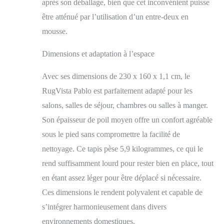
après son déballage, bien que cet inconvénient puisse
VOTRE
SPÉCIALISTE DU
être atténué par l’utilisation d’un entre-deux en
TAPIS : RugVista est
mousse.
connu pour son
expérience dans la
Dimensions et adaptation à l’espace
production de tapis et
garantit un design
Avec ses dimensions de 230 x 160 x 1,1 cm, le
raffiné et une qualité
supérieure
RugVista Pablo est parfaitement adapté pour les
salons, salles de séjour, chambres ou salles à manger.
Son épaisseur de poil moyen offre un confort agréable
sous le pied sans compromettre la facilité de
nettoyage. Ce tapis pèse 5,9 kilogrammes, ce qui le
rend suffisamment lourd pour rester bien en place, tout
en étant assez léger pour être déplacé si nécessaire.
Ces dimensions le rendent polyvalent et capable de
s’intégrer harmonieusement dans divers
environnements domestiques.