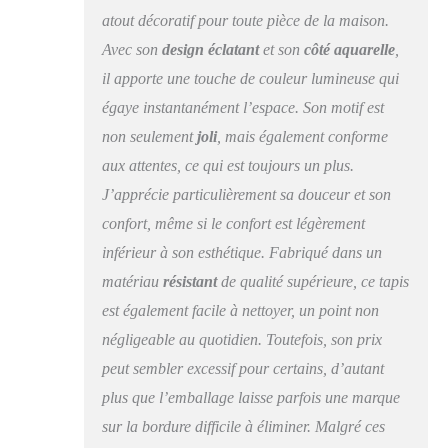
AUX PERSONNES
atout décoratif pour toute pièce de la maison.
ALLERGIQUES ET
Avec son
design éclatant
et son
côté aquarelle
,
FACILE À
il apporte une touche de couleur lumineuse qui
NETTOYER: Ce tapis
est facile à nettoyer et
égaye instantanément l’espace. Son motif est
idéal pour les
non seulement
joli
, mais également conforme
personnes souffrant
aux attentes, ce qui est toujours un plus.
d'allergies, grâce à ses
fibres synthétiques. Le
J’apprécie particulièrement sa douceur et son
polypropylène utilisé a
confort, même si le confort est légèrement
une haute résistance à
l'usure, est écologique,
inférieur à son esthétique. Fabriqué dans un
non pelucheux et
matériau
résistant
de qualité supérieure, ce tapis
assure une isolation
est également facile à nettoyer, un point non
phonique et thermique.
VOTRE
négligeable au quotidien. Toutefois, son prix
SPÉCIALISTE DU
peut sembler excessif pour certains, d’autant
TAPIS : RugVista est
plus que l’emballage laisse parfois une marque
connu pour son
expérience dans la
sur la bordure difficile à éliminer. Malgré ces
production de tapis et