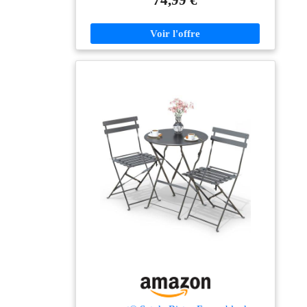
dossier offrent une expérience d'assise des plus
confortables RÉSISTANT À L'EAU ET ANTI-UV :
Ce produit est conçu pour résister à l'eau et aux rayons
UV, ce qui les rend moins susceptible à la décoloration
ou la déformation. De plus, cet ensemble Bistro est
fabriqué en acier revêt de poudre, qui assure une
longue durée de vie tout en étant facile à entretenir
SOLIDE ET STABLE : Le produit est fabriqué en
acier, garantissant une grande stabilité. La table peut
supporter jusqu'à 66 kg de poids, tandis que nos
chaises peuvent supporter jusqu'à 150 kg. Cet
ensemble est doté de pieds avec protection en plastique
pour éviter que les chaises ne glissent et ne rayent le
sol PLIABLE ET FACILE À RANGER : Notre
ensemble de table et chaises pliables en 3 pièces se
déploie et se replie facilement sans nécessiter d'étapes
supplémentaires. Il suffit de les replier à plat en
quelques secondes pour maximiser l'espace de
stockage lors du rangement. Les protections en
plastique de la chaise protègent les surfaces contre les
rayures lorsqu'elles sont repliées USAGES
MULTIPLES : Ce set bistro est parfait pour une
utilisation dans les restaurants, les cafés, les hôtels,
ainsi que sur votre terrasse ou balcon à la maison. Il
peut également contribuer à embellir votre espace, lui