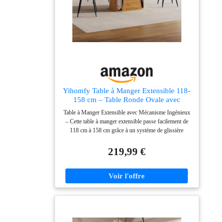
et chaque siège 150 kg pour une utilisation sûre.
Important : ce produit est expédié en 2 colis séparés,
les livraisons peuvent arriver à des moments différents,
veuillez patienter la réception complète avant de
commencer l’assemblage.
Yihomfy Table à Manger Extensible 118-
158 cm – Table Ronde Ovale avec
Rangement Intégré, Table de Cuisine
Table à Manger Extensible avec Mécanisme Ingénieux
pour 6 Personnes, Plateau à 3 Niveaux,
– Cette table à manger extensible passe facilement de
Noix (Noyer + MDF)
118 cm à 158 cm grâce à un système de glissière
intégré. Idéale pour recevoir jusqu’à 6 personnes tout
en s’adaptant aux espaces restreints. Table Ronde avec
219,99 €
Rangement Intégré – Cette table ronde avec rangement
intégré dispose d’un mécanisme de relevage astucieux.
En position ouverte, elle offre un espace de rangement
pratique pour magazines, télécommandes ou
accessoires de bureau. Table de Cuisine avec Plateau à
3 Niveaux – Cette table de cuisine se distingue par son
plateau à 3 niveaux, offrant une solution de rangement
intelligente. L’espace intérieur permet d’organiser vos