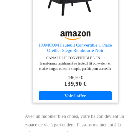
stabilité et une longévité exceptionnelles, même avec
une utilisation quotidienne. Son entretien facile en font
un choix idéal pour une vie moderne et sans tracas.
HOMCOM Fauteuil Convertible 1 Place
Oreiller Siège Rembourré Noir
CANAPÉ LIT CONVERTIBLE 3 EN 1 :
Transformez rapidement ce fauteuil-lit polyvalent en
chaise longue ou en lit simple, parfait pour accueillir
des invités. Son design moderne se marie parfaitement
146,90 €
avec divers aménagements. Le fauteuil pliable s'adapte
139,90 €
aux petits espaces et offre un espace de repos
supplémentaire. DOSSIER RÉGLABLE : Notre
fauteuil convertible 1 place polyvalent est doté d'un
dossier réglable sur 5 positions. Que ce soit pour lire
confortablement, regarder un film ou facilement vous
détendre, trouvez instantanément la posture idéale. Son
Avec un mobilier bien choisi, votre balcon devient un
angle d'inclinaison maximal de 180° assure un confort
optimal. GRAND CONFORT : Ce canapé-lit 1 place
espace de vie à part entière. Passons maintenant à la
allie design élégant et confort exceptionnel grâce à