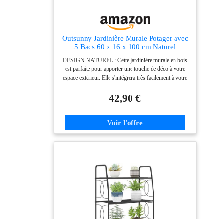
Outsunny Jardinière Murale Potager avec
5 Bacs 60 x 16 x 100 cm Naturel
DESIGN NATUREL : Cette jardinière murale en bois
est parfaite pour apporter une touche de déco à votre
espace extérieur. Elle s'intégrera très facilement à votre
extérieur. JARDINIÈRE MURALE : Cette jardinière
d'extérieur se fixe au mur pour gagner de la place au
42,90 €
sol. Elle n'encombrera pas votre espace. Idéale pour les
petits espaces. POTS AMOVIBLES : Cette jardinière
verticale est équipée de 3 pots, que vous pouvez
facilement déplacer en fonction de vos besoins. La
conception en lattes du support de jardinière permet de
l'utiliser comme treillis pour les plantes grimpantes.
STRUCTURE SOLIDE ET RÉSISTANTE : La
surface du bac à plantes en bois est peinte pour offrir
une finition lisse et facile à entretenir. L'aspect naturel
lui confère une touche authentique et naturelle. La
doublure non-tissée empêche la saleté de tomber tout
en permettant à l'eau de s'écouler, séparant ainsi le bois
du sol et gardant le bac à plantes en excellent état
SPÉCIFICATIONS : Dimensions totales : 60l x 16P x