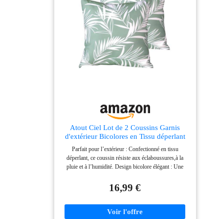
Atout Ciel Lot de 2 Coussins Garnis
d'extérieur Bicolores en Tissu déperlant
40x40cm, Vert imprimé/uni
Parfait pour l’extérieur : Confectionné en tissu
déperlant, ce coussin résiste aux éclaboussures,à la
pluie et à l’humidité. Design bicolore élégant : Une
face unie et une face imprimée pour varier les styles
selon vos envies et apporter du pep's à votre mobilier.
16,99 €
Pratiques et déhoussables : Les housses se retirent
facilement pour un lavage en machine, assurant un
entretien simple et rapide. Confort et maintien : Un