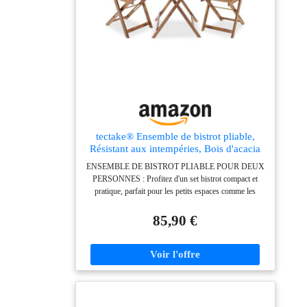
pour plantes peut être installée sur le mur, le rebord de
fenêtre, le salon, le balcon et les espaces extérieurs
selon vos idées et besoins.
tectake® Ensemble de bistrot pliable,
Résistant aux intempéries, Bois d'acacia
massif, Table extérieure et 2 chaises, Pré-
ENSEMBLE DE BISTROT PLIABLE POUR DEUX
assemblé, Mobilier de terrasse, Balcon,
PERSONNES : Profitez d'un set bistrot compact et
Jardin, Ensemble restauration - Marron
pratique, parfait pour les petits espaces comme les
balcons ou terrasses. La fonction pliable vous permet
de le ranger facilement après usage et de le transporter
85,90 €
sans effort, idéal pour les repas en duo en intérieur
comme en extérieur, même par temps changeant.
PRATICITÉ DU MOBILIER DE CAFÉ ROBUSTE :
Ce mobilier bistrot comprend une table et deux chaises
en bois d'acacia huilé, reconnu pour sa résistance
naturelle aux intempéries et sa facilité d'entretien. Le
design élégant à lattes assure une bonne aération et un