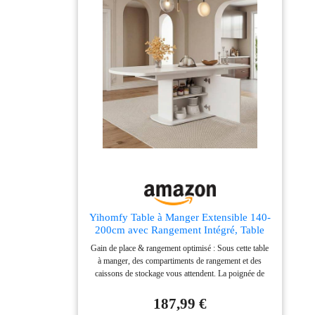
objets du quotidien tout en gardant la surface
supérieure dégagée. Construction Robuste et
Utilisation Facile – Conçue avec des matériaux de
haute qualité, cette table ovale extensible garantit
stabilité et durabilité. Les portes à relevage s’ouvrent et
se ferment en douceur sans compromettre la stabilité de
l’ensemble. Design Élégant et Polyvalent – Avec sa
finition noyer élégante, cette table pour salle à manger
s’intègre parfaitement dans le salon, la cuisine ou le
bureau. Son style intemporel en fait un choix idéal
pour les intérieurs modernes et classiques.
Yihomfy Table à Manger Extensible 140-
200cm avec Rangement Intégré, Table
Salle à Manger Moderne Minimaliste
Gain de place & rangement optimisé : Sous cette table
Blanc, Multifonctionnelle Gain de Place,
à manger, des compartiments de rangement et des
pour Cuisine et Salon
caissons de stockage vous attendent. La poignée de
transport facilite l'ouverture, tandis que l'étagère
intelligente organise et range vos affaires. Votre table
187,99 €
salle à manger reste toujours ordonnée, pour un espace