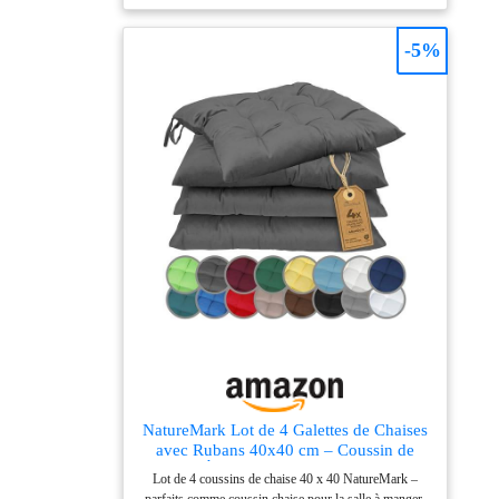
garnissage moelleux pour une assise agréable et un
bon maintien sur vos chaises ou bancs de jardin. Lot
malin : Vendu par lot de 2, c’est la solution parfaite
-5%
pour harmoniser votre salon de jardin avec style et à
petit prix.
NatureMark Lot de 4 Galettes de Chaises
avec Rubans 40x40 cm – Coussin de
Chaise Épais pour Intérieur & Jardin –
Lot de 4 coussins de chaise 40 x 40 NatureMark –
Couleur Anthracite