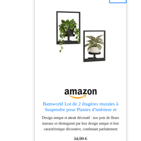
surélevées, au sec, durables et simples à nettoyer.
POLYVALENT POUR TOUS LES ESPACES : Idéal
pour plantes, chaussures ou livres. Design compact,
cette étagère à fleurs s'intègre parfaitement dans salons,
entrées, bureaux, terrasses, ajoutant élégance tout en
organisant votre espace. MONTAGE RAPIDE ET
STABLE : Montez votre support de plantes en minutes
avec assemblage simplifié, stable sur toutes surfaces
grâce aux patins réglables. Dimensions : 67L x 29l x
114H cm. Charge max. : 90 kg.
Bamworld Lot de 2 étagères murales à
Suspendre pour Plantes d'intérieur et
d'extérieur - Support Mural en métal Noir
Design unique et attrait décoratif : nos pots de fleurs
- Décoration de Chambre (Pot Non
muraux se distinguent par leur design unique et leur
Inclus)
caractéristique décorative, combinant parfaitement
plantes et art mural. Ajoutez un effet visuel moderne à
34,99 €
votre mur, fenêtre, améliorant la personnalité et le