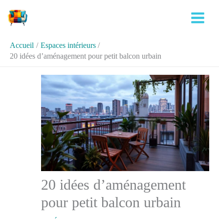
Aller
Rechercher
au
contenu
Accueil
Espaces intérieurs
20 idées d’aménagement pour petit balcon urbain
20 idées d’aménagement
pour petit balcon urbain