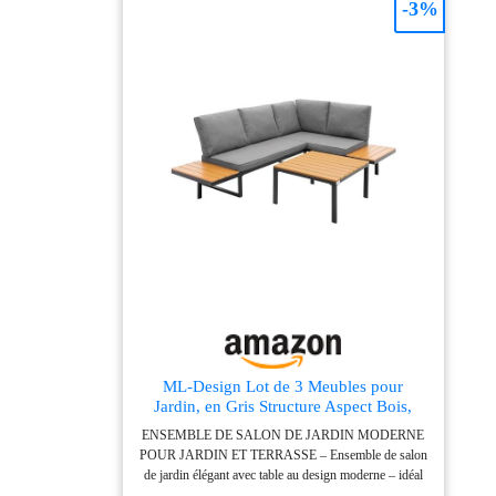
-3%
stockage lors du rangement. Les protections en
plastique de la chaise protègent les surfaces contre les
rayures lorsqu'elles sont repliées USAGES
MULTIPLES : Ce set bistro est parfait pour une
utilisation dans les restaurants, les cafés, les hôtels,
ainsi que sur votre terrasse ou balcon à la maison. Il
peut également contribuer à embellir votre espace, lui
donnant ainsi une ambiance chaleureuse et accueillante
ML-Design Lot de 3 Meubles pour
Jardin, en Gris Structure Aspect Bois,
Composé d’un Canapé d’Angle
ENSEMBLE DE SALON DE JARDIN MODERNE
Modulable, Table Basse et Coussins,
POUR JARDIN ET TERRASSE – Ensemble de salon
Groupe de Sièges Terrasse Balcon
de jardin élégant avec table au design moderne – idéal
Lounge Résistant aux Intempéries
comme ensemble de salon pour jardin, terrasse ou