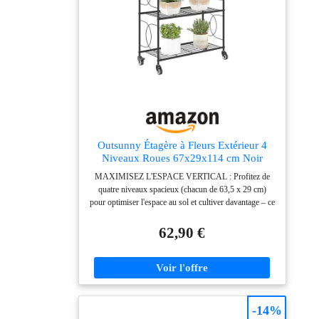
80H cm. Charge max. recommandée : 10 kg (petite
jardinière), 18 kg (grande jardinière).
Outsunny Étagère à Fleurs Extérieur 4
Niveaux Roues 67x29x114 cm Noir
MAXIMISEZ L'ESPACE VERTICAL : Profitez de
quatre niveaux spacieux (chacun de 63,5 x 29 cm)
pour optimiser l'espace au sol et cultiver davantage – ce
support de plantes est idéal pour les petits balcons,
patios ou coins intérieurs où l'espace est limité.
62,90 €
ROULETTES VERROUILLABLES ET POIGNÉES
INTÉGRÉES : Déplacez vos plantes facilement grâce à
4 roues en PU lisses, deux verrouillables pour sécurité
et poignées intégrées pour transport intérieur/extérieur
pratique. RÉSISTANT À LA ROUILLE ET FACILE
À ENTRETENIR : Étagères à plantes en acier poudré
-14%
résistantes à l'humidité et la rouille, pour plantes