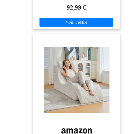
allongee pour profiter du soleil. Ideal pour les jardins,
92,99 €
terrasses ou tout espace exterieur ou confort et
ensoleillement se rencontrent Transat 2-en-1
Polyvalent: Bien plus qu'un simple transat de jardin !
Dépliez-le pour en faire un lit de camping robuste pour
les festivals ou les nuits à la belle étoile, ou utilisez-le
comme chaise longue ergonomique partout en extérieur
Installation instantanée & rangement compact: Ces
transats de jardin se déploient en seulement 5 secondes
— sans outils. Légers, pliables et faciles à transporter
vers la piscine ou la terrasse (grâce à leurs deux
poignées intégrées). Parfaits pour passer du rangement
aux bains de soleil en un clin d'œil Rembourrage
amovible et respirant: Notre transat est équipé d'un
coussin en lin amovible et respirant, intégrant un
oreiller rabattable, conçu pour vous garder au frais et à
l'aise même lors des journées d'été étouffantes.
Lorsqu'il n'est pas utilisé, il suffit de retirer le coussin
du transat pour favoriser la circulation de l'air et le
maintenir frais Cadre Durable & Tissu Facile à
Nettoyer: Conçue avec un cadre en acier robuste et un
tissu Oxford résistant aux intempéries, cette chaise
longue solide supporte jusqu'à 200 kg et reste stable
grâce à ses pieds anti-dérapants. Le tissu du siège