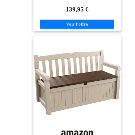
avec une capacité de 265 litres permettant de garder
tout le matériel ventilé et sec. Peut accueillir
139,95 €
confortablement deux adultes et peut être verrouillé
pour plus de sécurité. Fabriqué en résine durable,
résistant aux intempéries et ne se décolorant pas avec
l'entretien Dimensions extérieures assemblées : 140 x
60 x 84 cm (L x l x h) ; dimensions intérieures : 128 x
50 x 38 cm (L x l x h)