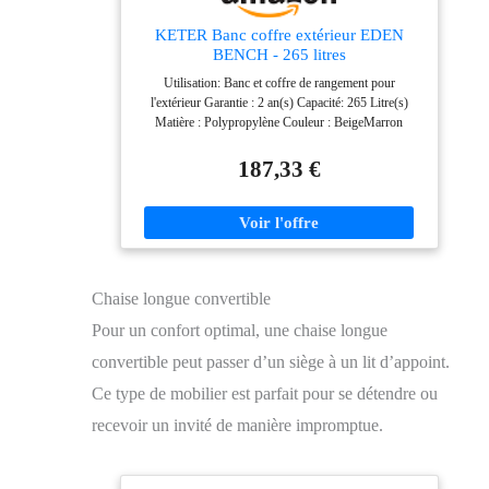
KETER Banc coffre extérieur EDEN
BENCH - 265 litres
Utilisation: Banc et coffre de rangement pour
l'extérieur Garantie : 2 an(s) Capacité: 265 Litre(s)
Matière : Polypropylène Couleur : BeigeMarron
Composition: Polypropylène Dimensions : 140 x 60 x
84 cm Entretien: Entretien facile : résine de synthèse
187,33 €
extrudée isolante. Traité anti-ultraviolets. Etanche.
N'absorbe pas les odeurs
Chaise longue convertible
Pour un confort optimal, une chaise longue
convertible peut passer d’un siège à un lit d’appoint.
Ce type de mobilier est parfait pour se détendre ou
recevoir un invité de manière impromptue.