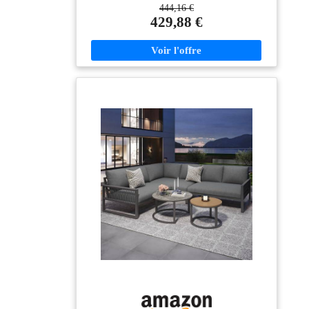
444,16 €
balcon. La combinaison d'un cadre en acier noir, de
429,88 €
coussins gris et de WPC aspect bois lui confère un
aspect haut de gamme. Idéal comme ensemble de
mobilier de jardin, mobilier de balcon ou salon
d'extérieur pour créer des coins salon confortables à
l'extérieur. MOBILIER D'EXTÉRIEUR RÉSISTANT
AUX INTEMPÉRIES ET AUX UV AVEC
COUSSINS – Les matériaux résistants aux UV et aux
intempéries rendent ce mobilier de salon idéal pour une
utilisation en extérieur. Le tissu polyester respirant de
200 g/m² et le rembourrage en mousse de 8 cm
d'épaisseur offrent un grand confort d'assise. Mobilier
de jardin facile d'entretien avec coussins – idéal pour
les journées ensoleillées sur le balcon, le patio ou la
terrasse. MOBILIER DE JARDIN ROBUSTE AVEC
STRUCTURE EN ACIER – SUPPORTE JUSQU'À
200 KG – La structure métallique thermolaquée rend
cet ensemble de mobilier de jardin particulièrement
stable et durable. Canapé supportant jusqu'à 200 kg,
tables d'appoint jusqu'à 30 kg. La structure renforcée
garantit une bonne stabilité. Idéal comme salon de
jardin résistant aux intempéries, mobilier de terrasse ou
canapé d'extérieur pour un usage quotidien.
DISPOSITION VARIABLE – CANAPÉ D'ANGLE