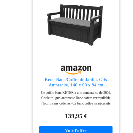
Keter Banc/Coffre de Jardin, Gris
Anthracite, 140 x 60 x 84 cm
Ce coffre banc KETER a une contenance de 265L
Couleur : gris anthracite Banc coffre verrouillable
(fourni sans cadenas) Ce banc coffre ne nécessite
aucun entretien, est étanche (conserve le contenu sec et
aéré), n'absorbe pas les odeurs et traité anti-ultraviolets
139,95 €
Assemblage facile, sans outils Garantie de 2 ans
Charge maximum pour le banc : 350 kg. Charge
maximum pour le coffre : 35 kg Dimensions