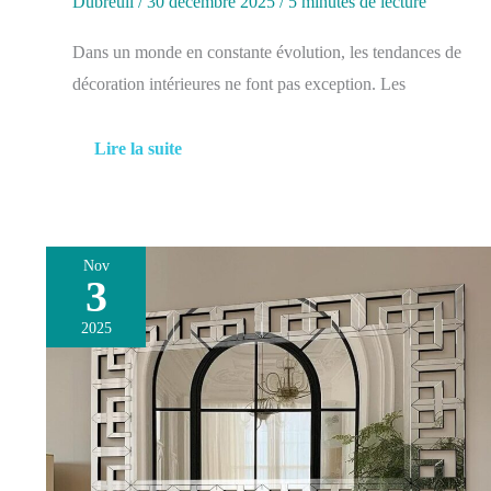
Dubreuil
/
30 décembre 2025
/
5 minutes de lecture
Dans un monde en constante évolution, les tendances de
décoration intérieures ne font pas exception. Les
Lire la suite
Nov
3
Avis
sur
2025
le
miroir
mural
Artloge
120x70cm
–
design