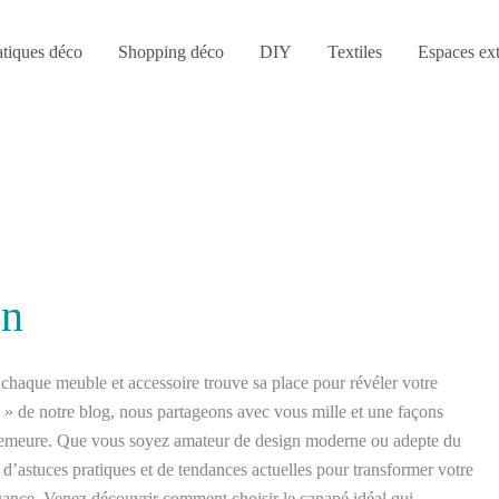
atiques déco
Shopping déco
DIY
Textiles
Espaces ext
on
chaque meuble et accessoire trouve sa place pour révéler votre
» de notre blog, nous partageons avec vous mille et une façons
re demeure. Que vous soyez amateur de design moderne ou adepte du
 d’astuces pratiques et de tendances actuelles pour transformer votre
égance. Venez découvrir comment choisir le canapé idéal qui