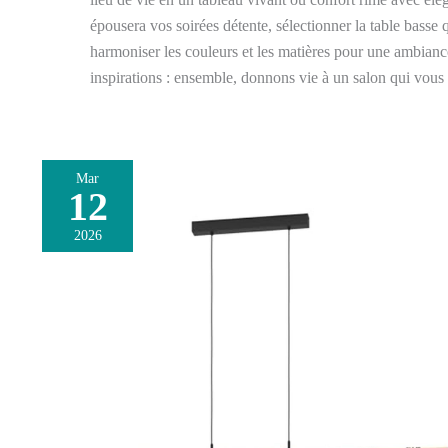
épousera vos soirées détente, sélectionner la table basse
harmoniser les couleurs et les matières pour une ambianc
inspirations : ensemble, donnons vie à un salon qui vous a
Mar
12
Avis
sur
2026
le
lustre
industriel
Eglo
Townshend
9
flammes