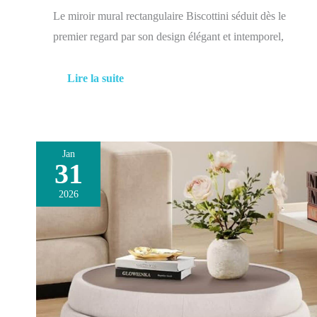
Le miroir mural rectangulaire Biscottini séduit dès le
premier regard par son design élégant et intemporel,
Lire la suite
Jan
31
Test
du
2026
pouf
multifonction
Colamy
:
repose-
pieds
et
rangement