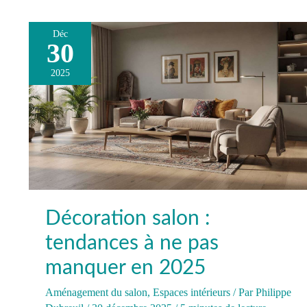
Déc
30
Décoration
salon
2025
:
tendances
à
ne
pas
manquer
en
2025
Décoration salon :
tendances à ne pas
manquer en 2025
Aménagement du salon
,
Espaces intérieurs
/ Par
Philippe