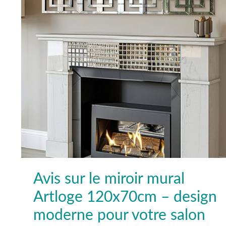
moderne
pour
votre
salon
Avis sur le miroir mural
Artloge 120x70cm – design
moderne pour votre salon