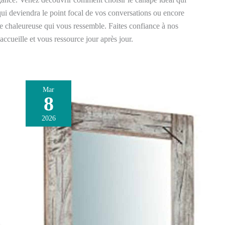
 qui deviendra le point focal de vos conversations ou encore
e chaleureuse qui vous ressemble. Faites confiance à nos
ccueille et vous ressource jour après jour.
Mar
8
Avis
sur
2026
le
miroir
mural
XXL
Biscottini
180x4x65
cm