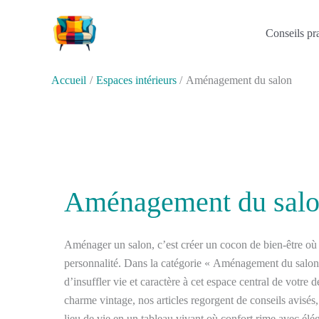
Aller
au
Conseils pr
contenu
Accueil
Espaces intérieurs
Aménagement du salon
Aménagement du sal
Aménager un salon, c’est créer un cocon de bien-être où 
personnalité. Dans la catégorie « Aménagement du salon 
d’insuffler vie et caractère à cet espace central de vot
charme vintage, nos articles regorgent de conseils avisés,
lieu de vie en un tableau vivant où confort rime avec él