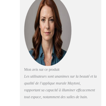
flammes, cette
applique murale
offre un éclairage
impressionnant qui
donne à chaque
pièce une ambiance
chaleureuse et
confortable.
Matériaux de
qualité supérieure :
la structure en
métal doré et les
abat-jour
sphériques en verre
Mon avis sur ce produit
ambré de qualité
supérieure assurent
Les utilisateurs sont unanimes sur la beauté et la
une longue durée
qualité de l’applique murale Maytoni,
de vie et un aspect
rapportant sa capacité à illuminer efficacement
attrayant.
UTILISATION
tout espace, notamment des salles de bain.
POLYVALENTE :
idéale pour le