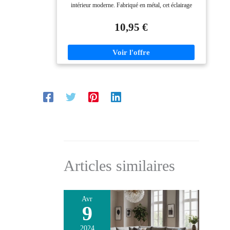
couloir, applique murale, Blanc
intérieur moderne. Fabriqué en métal, cet éclairage
indirect promet durabilité et style. Éclairage puissant :
avec une douille pour une ampoule LED/GU10 jusqu'à
10,95 €
9W (ampoule non fournie), ce spot mural offre un
éclairage efficace et sans éblouissement pour chaque
pièce. Orientation flexible : grâce à l'éclairage mural
pivotant et orientable, vous pouvez diriger la lumière
exactement là où vous en avez besoin. Idéal pour les
espaces de travail dans la cuisine, les coins lecture dans
le salon ou l'éclairage d'accentuation dans la cage
d'escalier. Dimensions compactes & sécurité : avec ses
dimensions de 80x155mm (DxH) et sa certification
IP20, cette lampe de couloir n'est pas seulement
compacte, mais aussi parfaitement adaptée à une
utilisation dans des espaces intérieurs secs. Un
véritable point fort dans chaque pièce Pas d'ampoule
fournie
Articles similaires
Avr
9
2024