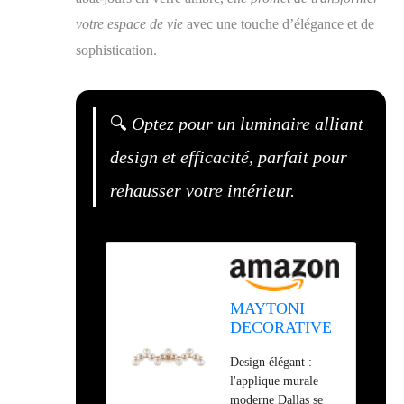
votre espace de vie
avec une touche d’élégance et de
sophistication.
🔍
Optez pour un luminaire alliant
design et efficacité, parfait pour
rehausser votre intérieur.
MAYTONI
DECORATIVE
LIGHTING
Design élégant :
Dallas Applique
l'applique murale
murale moderne
moderne Dallas se
avec structure