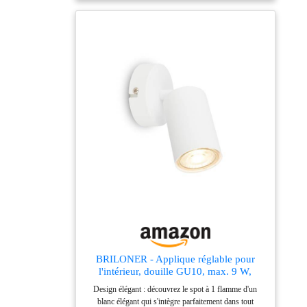
la création d'une ambiance ou l'éclairage général
✨Faisceau lumineux adapté : Prend en charge les
ampoules E27, vous permettant de choisir la
température de couleur et la puissance lumineuse selon
votre préférence, pour créer l'ambiance idéale dans
votre espace ✨Qualité et durabilité : Construite avec
des matériaux de qualité supérieure, le socle en bois
solide et la coiffe en métal résistants assurent une
longue durée de vie et une performance fiable
✨Installation facile : Conçue pour une installation
simple, cette lampe murale est parfaite pour les
amateurs de bricolage. Elle s'adapte parfaitement à
divers styles de décoration intérieure
BRILONER - Applique réglable pour
l'intérieur, douille GU10, max. 9 W,
lampe de lecture, lampe de salon, lampe
Design élégant : découvrez le spot à 1 flamme d'un
murale, lampe de cuisine, lampe de
blanc élégant qui s'intègre parfaitement dans tout