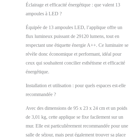
structure en métal
Éclairage et efficacité énergétique : que valent 13
doré et les abat-jour
ampoules à LED ?
sphériques en verre
ambré de qualité
Équipée de 13 ampoules LED, l’applique offre un
supérieure assurent
une longue durée de
flux lumineux puissant de 29120 lumens, tout en
vie et un aspect
respectant une étiquette énergie A++. Ce luminaire se
attrayant.
révèle donc économique et performant, idéal pour
UTILISATION
POLYVALENTE :
ceux qui souhaitent concilier esthétisme et efficacité
idéale pour le salon,
énergétique.
la salle à manger, le
restaurant et le café,
Installation et utilisation : pour quels espaces est-elle
cette applique
murale apporte des
recommandée ?
accents élégants et
crée une atmosphère
Avec des dimensions de 95 x 23 x 24 cm et un poids
accueillante.
de 3,01 kg, cette applique se fixe facilement sur un
Luminosité réglable
: grâce à la
mur. Elle est particulièrement recommandée pour une
possibilité d'utiliser
salle de séjour, mais peut également trouver sa place