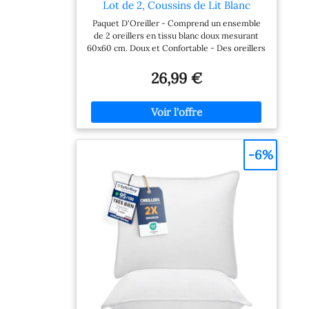
Lot de 2, Coussins de Lit Blanc
Paquet D'Oreiller - Comprend un ensemble
de 2 oreillers en tissu blanc doux mesurant
60x60 cm. Doux et Confortable - Des oreillers
de qualité avec fibres de poly assurent un
confort maximal dans toutes les positions de
26,99 €
sommeil Construction Sans Déplacement - La
construction sans déplacement offre un
excellent soutien pour une bonne nuit de
sommeil car elle garantit que la tête du
dormeur reste constamment soutenue sans
glisser par en dessous Choix Ideal - Les
-6%
oreillers sont idéaux pour les personnes qui
dorment sur le ventre ; les oreillers sont
beaucoup plus moelleux, mais plus denses et
confortables pour dormir Emballage
Comprimé - Les oreillers sont emballés sous
forme comprimée; l'ouverture de la pellicule
plastique fera gonfler les oreillers; veuillez
prévoir 24 heures pour qu'ils gonflent
complètement