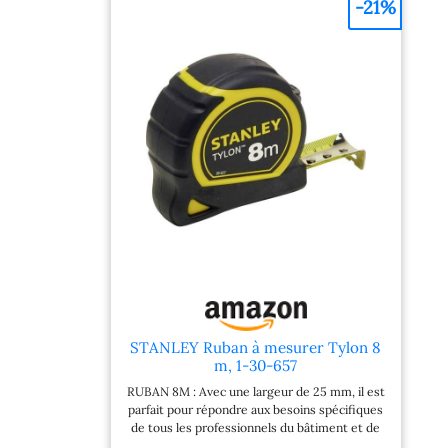
-21%
blocage pour prendre les mesures, le système
peut être désactivé pour que le ruban
s’enroule aussitôt dans le boitier Crochet 2
rivets pour une très bonne résistance à
l'arrachement - position du zéro réel pour
réaliser des mesures précises en intérieur et
extérieur - Précision de classe II Confort
d’utilisation : le boitier possède un revêtement
en caoutchouc antidérapant antichocs qui
offre une meilleure adhérence pour une prise
en main optimale lors des manipulations et
une meilleure résistance en cas de chute
Agrafe : elle permet de porter le mètre ruban
à la ceinture pour un encombrement minimum
et vous libérer les mains
STANLEY Ruban à mesurer Tylon 8
m, 1-30-657
RUBAN 8M : Avec une largeur de 25 mm, il est
parfait pour répondre aux besoins spécifiques
de tous les professionnels du bâtiment et de
la construction ERGONOMIQUE : Le mètre