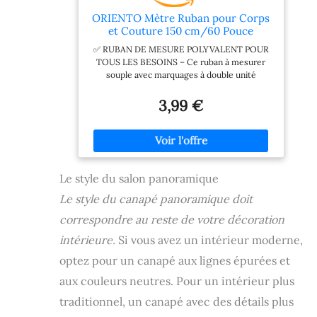
ORIENTO Mètre Ruban pour Corps
et Couture 150 cm/60 Pouce
nouveau design Jaune (150 cm/60
✅ RUBAN DE MESURE POLYVALENT POUR
inch)
TOUS LES BESOINS – Ce ruban à mesurer
souple avec marquages à double unité
métrique (centimètres et pouces) est idéal
pour la couture, les mesures corporelles et le
3,99 €
suivi de la perte de poids. ✅ DURABLE ET
SOUPLE – Conçu dans un matériau doux de
qualité, ce mètre couture ne s'étire pas et ne
se déforme pas. Parfait pour mesurer les
surfaces incurvées ou plates, dont les tours de
Le style du salon panoramique
taille, de poitrine et de hanches. ✅ FACILE À
UTILISER AVEC DES MARQUAGES CLAIRS –
Le style du canapé panoramique doit
Doté de grands chiffres faciles à lire, ce mètre
de couturière permet des mesures du corps
correspondre au reste de votre décoration
et du tissu précises. Cet outil fournit des
intérieure.
Si vous avez un intérieur moderne,
résultats clairs et précis à chaque fois. ✅
COMPACT – Ce mètre-ruban léger et peu
optez pour un canapé aux lignes épurées et
encombrant est livré dans une boîte de
rangement pratique. Parfait pour les mesures
aux couleurs neutres. Pour un intérieur plus
en déplacement, les projets de bricolage, le
traditionnel, un canapé avec des détails plus
suivi du poids ou les vêtements pour enfants.
✅ DURABLE – Les extrémités métalliques de