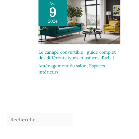
Avr
9
2024
Le canapé convertible : guide complet
des différents types et astuces d’achat
Aménagement du salon
,
Espaces
intérieurs