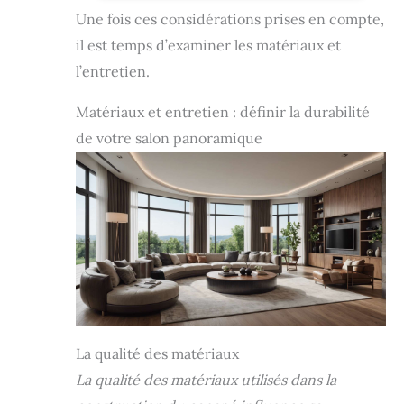
intérieur mesure 30 x 50 cm Remplissage En
Une fois ces considérations prises en compte,
Fibres - Le remplissage en silicone souple ne
leur donnera jamais l'air creux Confortables Et
il est temps d’examiner les matériaux et
Doux - Nos coussins servent non seulement à
des fins esthétiques, mais ils vous donnent
l’entretien.
également un sentiment de détente et aident
à créer une atmosphère confortable
Matériaux et entretien : définir la durabilité
de votre salon panoramique
La qualité des matériaux
La qualité des matériaux utilisés dans la