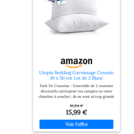
forme comprimée; l'ouverture de la pellicule
plastique fera gonfler les oreillers; veuillez
prévoir 24 heures pour qu'ils gonflent
complètement
Utopia Bedding Garnissage Coussin
30 x 50 cm Lot de 2 Blanc
Pack De Coussins - Ensemble de 2 coussins
décoratifs carréspour vos canapés ou votre
chambre à coucher ; ils ne sont ni trop grands
ni trop petits et ils dégagent une atmosphère
16,84 €
chaleureuse Emballage - Nos coussins sont
15,99 €
emballés de manière comprimée et scellés
sous vide dans un sac en polyéthylène pour
l'expédition, ils peuvent sembler être un seul
grand coussin Dimensions - Chaque coussin