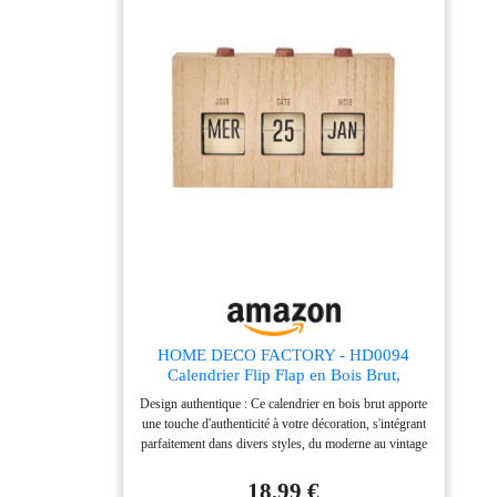
HOME DECO FACTORY - HD0094
Calendrier Flip Flap en Bois Brut,
Élément Décoratif Fonctionnel pour
Design authentique : Ce calendrier en bois brut apporte
Salon ou Bureau, Dimensions 30x15 cm,
une touche d'authenticité à votre décoration, s'intégrant
Teintes Marron et Noir
parfaitement dans divers styles, du moderne au vintage
Facilité d'utilisation : Son mécanisme simple permet de
changer la date en un clin d'œil, rendant ce calendrier
18,99 €