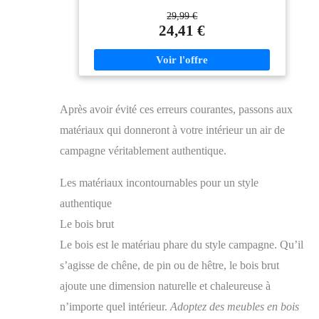
pour une décoration de style scandinave. HAUTEUR
29,99 €
FACILEMENT AJUSTABLE : Adaptez parfaitement
24,41 €
la suspension à la configuration de votre pièce, au-
dessus d'une table ou au centre du salon, grâce à son
câble réglable. LÉGÈRE ET FACILE À INSTALLER
: Sa conception alliant une structure en métal et un
abat-jour en papier en fait un luminaire très léger,
simplifiant sa fixation au plafond en toute sécurité.
Après avoir évité ces erreurs courantes, passons aux
FORMAT GÉNÉREUX POUR VOS PIÈCES DE
VIE : Avec son diamètre de 58 cm, cette suspension
matériaux qui donneront à votre intérieur un air de
devient un élément central qui habille l'espace de votre
salon ou de votre salle à manger. ATMOSPHERA,
campagne véritablement authentique.
CRÉATEUR D'INTÉRIEUR : Convaincue que la
décoration transforme le quotidien, la marque propose
Les matériaux incontournables pour un style
des meubles tendance et des objets déco accessibles,
pour que votre intérieur prenne toute sa valeur !
authentique
Le bois brut
Le bois est le matériau phare du style campagne. Qu’il
s’agisse de chêne, de pin ou de hêtre, le bois brut
ajoute une dimension naturelle et chaleureuse à
n’importe quel intérieur.
Adoptez des meubles en bois