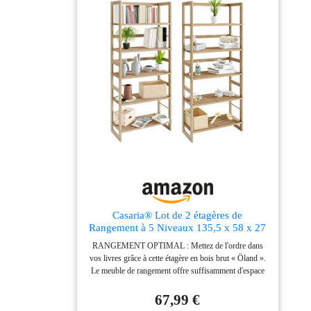
stable : Fait en panneaux d’aggloméré et en acier, cette
commode est stable et robuste. Les pieds réglables
assurent une bonne stabilité. Le kit anti-basculement
assure une stabilité supplémentaire Montage facile :
Grâce aux instructions illustrées et aux pièces
numérotées, le montage de ce meuble de rangement est
un jeu d'enfant. En plus, des vis de rechange sont
fournies
Casaria® Lot de 2 étagères de
Rangement à 5 Niveaux 135,5 x 58 x 27
cm Bois présentoir Multifonctionnel Salle
RANGEMENT OPTIMAL : Mettez de l'ordre dans
de Bain
vos livres grâce à cette étagère en bois brut « Öland ».
Le meuble de rangement offre suffisamment d'espace
sur 5 étages pour que tout soit bien ordonné.
POLYVALENTE : Livres, objets décoratifs,
67,99 €
chaussures, notre étagère est polyvalente et peut