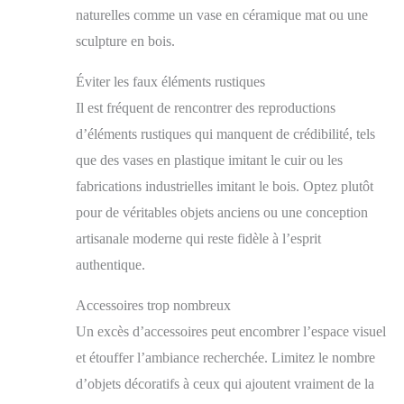
accompagner au quotidien. Labellisé PME+, fabriquant
naturelles comme un vase en céramique mat ou une
nos produits dans notre usine certifiée ISO 9001 en
sculpture en bois.
France, nous avons à cœur de fournir des produits
d’entretien du textile à la fois durables, efficaces et
faciles d’utilisation.
Éviter les faux éléments rustiques
Il est fréquent de rencontrer des reproductions
d’éléments rustiques qui manquent de crédibilité, tels
que des vases en plastique imitant le cuir ou les
fabrications industrielles imitant le bois. Optez plutôt
pour de véritables objets anciens ou une conception
artisanale moderne qui reste fidèle à l’esprit
authentique.
Accessoires trop nombreux
Un excès d’accessoires peut encombrer l’espace visuel
et étouffer l’ambiance recherchée. Limitez le nombre
d’objets décoratifs à ceux qui ajoutent vraiment de la