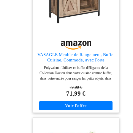
VASAGLE Meuble de Rangement, Buffet
Cuisine, Commode, avec Porte
Coulissante, Tiroirs, 30 x 70 x 80 cm,
Polyvalent : Utilisez ce buffet d'élégance de la
Étagères Réglables, pour Salon, Marron
Collection Daxton dans votre cuisine comme buffet,
Camel et Noir d'encre LSC100B50
dans votre entrée pour ranger les petits objets, dans
votre salon comme meuble TV ou dans votre bureau
79,99 €
comme caisson de rangement Porte coulissante : La
71,99 €
porte coulissante, en disposition symétrique, confère à
ce meuble de rangement un style élégant. Il
s’harmonise facilement dans de nombreux styles de
décoration d'intérieure Rangement flexible : Ce buffet
dispose de 4 compartiments au bas. Les 2 étagères sont
réglables en hauteur sur 3 niveaux (vous pouvez aussi
les enlever) pour des objets de différentes tailles. Le
dessus de 30 x 70 cm accueille vos affaires Robuste et