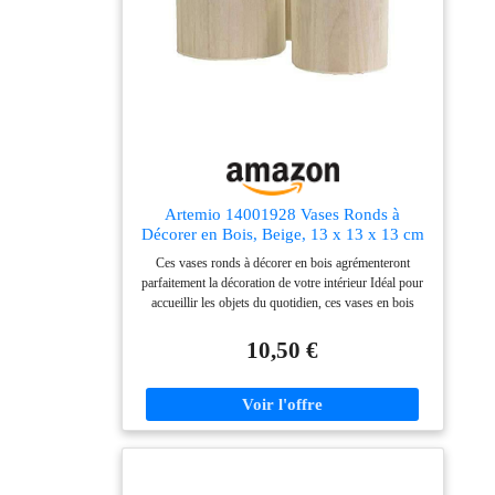
Artemio 14001928 Vases Ronds à
Décorer en Bois, Beige, 13 x 13 x 13 cm
Ces vases ronds à décorer en bois agrémenteront
parfaitement la décoration de votre intérieur Idéal pour
accueillir les objets du quotidien, ces vases en bois
vous seront aussi d'une grande utilité pour organiser
votre atelier ou votre salon Vous pourrez décorer vos 3
10,50 €
vases de multiples façons selon vos goûts et
techniques de prédilection grâce à de nombreux
embellissements, de la peinture, des paillettes Matériau:
bois Colore: Beige