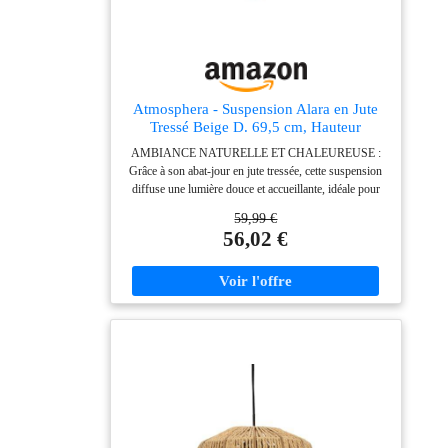
Atmosphera - Suspension Alara en Jute
Tressé Beige D. 69,5 cm, Hauteur
Réglable - Luminaire Style Bohème Pour
AMBIANCE NATURELLE ET CHALEUREUSE :
Salon, Salle à Manger, Chambre
Grâce à son abat-jour en jute tressée, cette suspension
diffuse une lumière douce et accueillante, idéale pour
créer une atmosphère relaxante et dépaysante.
59,99 €
HAUTEUR RÉGLABLE POUR UN AJUSTEMENT
56,02 €
IDÉAL : Adaptez facilement le luminaire à la hauteur
désirée (câble de 80 cm), assurant un positionnement
sur mesure au-dessus de votre table ou dans votre
pièce. GRAND DIAMÈTRE POUR UN BEL EFFET
VISUEL : Avec ses D 69,5 x H 69,5 cm, elle devient
une pièce maîtresse, parfaite pour habiller de grands
volumes comme un salon ou une salle à manger.
PERSONNALISEZ VOTRE ÉCLAIRAGE : Douille
E27 standard pour choisir l'ampoule (40W max, non
incluse) créant l'ambiance lumineuse souhaitée.
ATMOSPHERA, CRÉATEUR D'INTÉRIEUR :
Convaincue que la décoration transforme le quotidien,