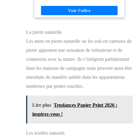
contenir divers objets. Elle ira parfaitement dans votre
salon, chambre, couloir ou autre. Cette étagère est la
solution de rangement idéale. ASPECT NATUREL :
Fabriquée en bois brut avec une veinure élégante, la
bibliothèque au design intemporel s'accordera à votre
La pierre naturelle
intérieur. Passe-partout, vous pouvez facilement
l'associer à d'autres meubles. ROBUSTE ET STABLE
Les murs en pierre naturelle ou les sols en carreaux de
: La construction robuste en bois offre à l'étagère
stabilité et durabilité. Chaque étagère peut supporter
pierre apportent une sensation de robustesse et de
jusqu'à 10 kg. La distance entre celles-ci est de 24 cm.
connexion avec la nature. Ils s’intégrent parfaitement
Dimensions : (h x l x p) 135,5 x 58 x 27 cm.
MONTAGE SIMPLE ET FACILE D'ENTRETIEN :
dans les maisons de campagne mais peuvent aussi être
Le meuble de rangement est facile à entretenir : Il suffit
introduits de manière subtile dans les appartements
de l'essuyer avec un chiffon légèrement humide.
modernes par petites touches.
Lire plus
Tendances Papier Peint 2026 :
inspirez-vous !
Les textiles naturels