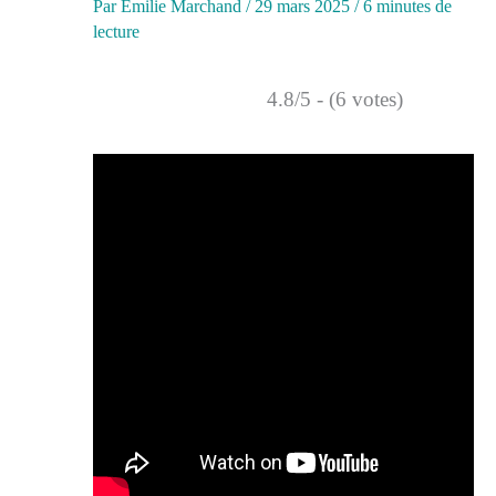
Par
Émilie Marchand
/
29 mars 2025
/
6 minutes de
lecture
4.8/5 - (6 votes)