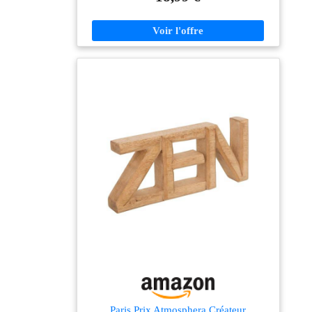
perpétuel à la fois pratique et fonctionnel au quotidien
Élément décoratif : Plus qu'un calendrier, cet objet
élégant et minimaliste attire le regard, idéal sur une
étagère, un bureau ou une table d'appoint Durabilité :
Fabriqué en bois robuste, ce calendrier est conçu pour
durer, offrant une utilisation prolongée sans se
dégrader, alliant esthétique et longévité Polyvalence :
Adapté à tous les intérieurs, que ce soit dans un salon,
une chambre ou un bureau, il fait également un cadeau
original pour les amateurs de décoration
Paris Prix Atmosphera Créateur