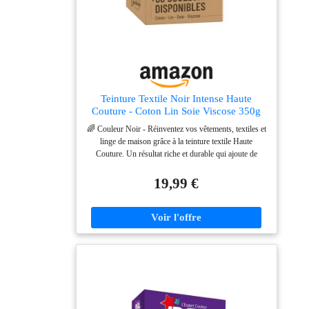
Teinture Textile Noir Intense Haute
Couture - Coton Lin Soie Viscose 350g
🌈 Couleur Noir - Réinventez vos vêtements, textiles et
linge de maison grâce à la teinture textile Haute
Couture. Un résultat riche et durable qui ajoute de
l'élégance et du caractère à tous vos projets de teinture
vêtement. Convient pour les textiles coton, lin, soie,
19,99 €
viscose, jute et les mélanges contenant plus de 50% de
ces fibres. Polyester et acrylique ne se teignent pas. 💪
Polyvalence et Puissance en 350g - Cette teinture
tissus est facile à utiliser, sans danger pour la machine
à laver, les lessives suivantes et idéale pour une grande
variété de textiles, de vos vêtements aux tissus
d'ameublement. La quantité de 350g est suffisante pour
des projets de grande envergure, vous offrant ainsi le
meilleur rapport qualité-prix. Bien lire le mode
d'emploi avant usage 🌿 Sauvegardez Vos Textiles,