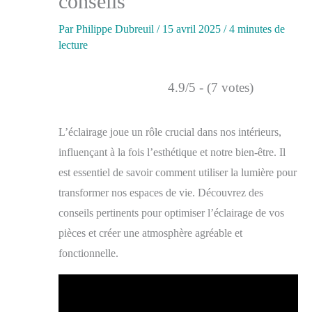
conseils
Par
Philippe Dubreuil
/
15 avril 2025
/
4 minutes de
lecture
4.9/5 - (7 votes)
L’éclairage joue un rôle crucial dans nos intérieurs,
influençant à la fois l’esthétique et notre bien-être. Il
est essentiel de savoir comment utiliser la lumière pour
transformer nos espaces de vie. Découvrez des
conseils pertinents pour optimiser l’éclairage de vos
pièces et créer une atmosphère agréable et
fonctionnelle.