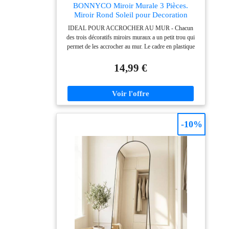
BONNYCO Miroir Murale 3 Pièces.
Miroir Rond Soleil pour Decoration
Murale dans Maison, Salon et Chambre.
IDEAL POUR ACCROCHER AU MUR - Chacun
Ornements Accrocher au Mur, Original
des trois décoratifs miroirs muraux a un petit trou qui
Cadeau Femme et Maman. Mirroir Doré
permet de les accrocher au mur. Le cadre en plastique
Mur Decoratif
est élastique et aide à protéger le miroir pour éviter qu'il
ne se brise PACK DE 3 - Le miroir rond mural est
14,99 €
proposé en pack de 3, ce qui permet d'utiliser chaque
miroir mural pour décorer plusieurs pièces ou les
mettre toutes sur un même mur pour créer un style
unique et personnalisé. Une Parfaite déco mur pour le
salon, la chambre à coucher, le hall, et le bureau
COULEUR CHAMPAGNE - Ces miroirs décoratifs
-10%
mesurent 25x25x1,6 cm e d'une couleur or clair. Ils
sont donc bien assortis à toute une palette de couleurs,
blanc, noir, gris, rose, rouge ou brun. Deux types de
design de miroir soleil, idéal pour le style de votre
maison DÉCORATION VINTAGE - Avec cet
ensemble de miroir vintage rond, apportez une touche
chic à votre intérieur. En plus, ils se combinent aussi
avec d'autres styles de décoration tels que Scandinave,
Bohème ou le Classique Renouvelé. Ils sont parfaits
comme ornements pour décorer tout lieu CADEAU
ORIGINAL - Ils sont idéaux comme cadeau puisqu'ils