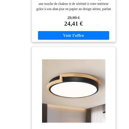
Réglable - Pour Salon, Chambre
une touche de chaleur et de sérénité à votre intérieur
grâce à son abat-jour en papier au design aérien, parfait
pour une décoration de style scandinave. HAUTEUR
29,99 €
FACILEMENT AJUSTABLE : Adaptez parfaitement
24,41 €
la suspension à la configuration de votre pièce, au-
dessus d'une table ou au centre du salon, grâce à son
câble réglable. LÉGÈRE ET FACILE À INSTALLER
: Sa conception alliant une structure en métal et un
abat-jour en papier en fait un luminaire très léger,
simplifiant sa fixation au plafond en toute sécurité.
FORMAT GÉNÉREUX POUR VOS PIÈCES DE
VIE : Avec son diamètre de 58 cm, cette suspension
devient un élément central qui habille l'espace de votre
salon ou de votre salle à manger. ATMOSPHERA,
CRÉATEUR D'INTÉRIEUR : Convaincue que la
décoration transforme le quotidien, la marque propose
des meubles tendance et des objets déco accessibles,
pour que votre intérieur prenne toute sa valeur !