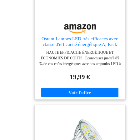
Osram Lampes LED très efficaces avec
classe d'efficacité énergétique A, Pack
avantage avec 5 ampoules, remplace les
HAUTE EFFICACITÉ ÉNERGÉTIQUE ET
ampoules à incandescence 60W, blanc
ÉCONOMIES DE COÛTS : Économisez jusqu'à 85
chaud, E27, verre filament
% de vos coûts énergétiques avec nos ampoules LED à
haute efficacité. Avec une puissance de seulement 4 W,
nos lampes remplacent les ampoules classiques de 60
19,99 €
W sans perte de luminosité. LONGUE DURÉE DE
VIE : Profitez d'une durée de vie exceptionnelle allant
jusqu'à 50 000 heures avec nos lampes LED
particulièrement efficaces grâce aux dernières
technologies. Un remplacement moins fréquent signifie
moins de déchets et plus d'économies pour vous et la
planète HAUTE QUALITÉ DE LUMIÈRE : Profitez
instantanément de la pleine luminosité sans temps de
préchauffage - nos ampoules LED fournissent une
agréable lumière blanc chaud/blanc froid, idéale pour
n'importe quel environnement, que ce soit votre maison