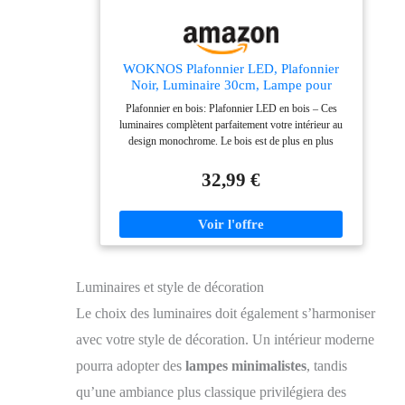
WOKNOS Plafonnier LED, Plafonnier
Noir, Luminaire 30cm, Lampe pour
Chambre Salon Cuisine Couloir Salle à
Plafonnier en bois: Plafonnier LED en bois – Ces
Manger 4000K 24W
luminaires complètent parfaitement votre intérieur au
design monochrome. Le bois est de plus en plus
populaire en décoration intérieure. Soyez à la pointe de
la mode avec un plafonnier élégant en bois Plafonnier
32,99 €
rond: Ce plafonnier mesure 30 cm de diamètre et 4 cm
de hauteur. Notre plafonnier LED 24 W peut éclairer
une surface de 5 à 10 m² Plafonnier au design fin: Nos
plafonniers noirs au design bois ultra-fin apporteront
une touche d'originalité à votre intérieur. Ils
complèteront parfaitement votre décoration intérieure
Luminaires et style de décoration
Plafonnier LED: Grâce à la technologie LED avancée
et à ses puces améliorées, cet élégant plafonnier noir
Le choix des luminaires doit également s’harmoniser
émet 2650 lumens pour seulement 24W, soit
l'équivalent d'une ampoule à incandescence de 200W
avec votre style de décoration. Un intérieur moderne
Polyvalent: Il s'intègre parfaitement dans le salon, la
pourra adopter des
lampes minimalistes
, tandis
chambre, la cuisine et le couloir et est facile à installer
grâce aux instructions fournies
qu’une ambiance plus classique privilégiera des