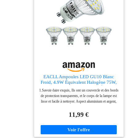
ou votre bureau. ÉCOLOGIQUE ET SÛR : Protégez
l'environnement et vos proches - nos ampoules LED à
haute efficacité sont exemptes de mercure et d'autres
substances nocives, garantissant un avenir plus sûr et
plus vert INSTALLATION FACILE ET
AJUSTEMENT IDÉAL : Nos ampoules LED
s'adaptent à toutes les douilles E27 standard, ce qui en
fait le remplacement parfait pour vos ampoules
traditionnelles - installation facile pour des économies
d'énergie instantanées LA LUMIÈRE EST OSRAM :
Avec plus de 100 ans d'expérience dans l'industrie de
l'éclairage, nous offrons la meilleure et la plus moderne
qualité pour un avenir durable et propre.
EACLL Ampoules LED GU10 Blanc
Froid, 4.9W Équivalent Halogène 75W,
Lot de 4, 6000K 585 Lumens Éclairag
1.Savoir-faire exquis, Ils ont un couvercle et des bords
sans Scintillement, Large Faisceau 120°
de protection transparents, et le corps de la lampe est
Spot, Non Dimmable AC 230V Lampe à
lisse et facile à nettoyer. Aspect aluminium et argent,
Réflecteur
excellente finition, emballage sûr et anti-chute. 2.
Excellent rendu et cohérence des couleurs (IRC> 80),
11,99 €
donnant à vos articles des couleurs vraiment éclatantes
sans distorsion. pas plomb et mercure, pas de
rayonnement ultraviolet, l'objet irradié ne se décolorera
jamais. sans danger pour votre famille et