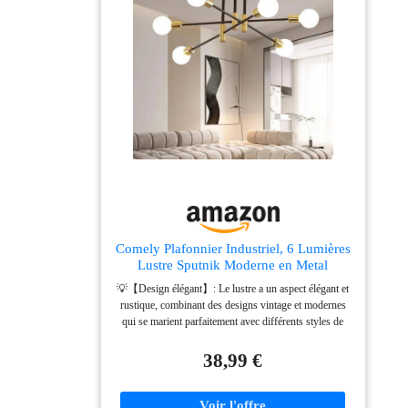
Comely Plafonnier Industriel, 6 Lumières
Lustre Sputnik Moderne en Metal
💡【Design élégant】: Le lustre a un aspect élégant et
rustique, combinant des designs vintage et modernes
qui se marient parfaitement avec différents styles de
meubles. Apportez un sens de l'élégance à votre pièce
visuellement et créer une atmosphère chaleureuse.
38,99 €
Parfait pour les salles à manger, les cuisines, les
salons, les chambres à coucher, les bars, les cafés et
plus encore. 💡【Spécifications】: Lustre industriel à