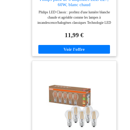
60W, blanc chaud
Philips LED Classic : profitez d'une lumière blanche
chaude et agréable comme les lampes à
incandescence/halogènes classiques Technologie LED
la plus moderne : durée de vie extrêmement longue,
jusqu'à 15 ans Faible consommation d'énergie : Jusqu'à
11,99 €
90 % d'économies d'énergie par rapport aux ampoules
classiques À la pointe de la technologie : profitez d'une
lumière de haute qualité grâce à la dernière technologie
LED Rendu des couleurs élevé pour des couleurs
vives (CRI > 80) Eclairage Blanc chaud