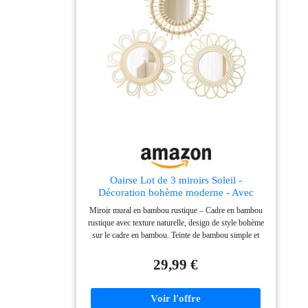
la rouille tout en conservant sa finition brillante. Il est
suffisamment robuste pour éviter les fissures pour une
longue durée de vie 【PRÊT À ÊTRE INSTALLÉ】
Prêt à poser et à utiliser, ce miroir intégral ne nécessite
aucun montage. Grâce à son cadre léger, il peut être
déplacé facilement et posé chez vous, à l’endroit de
votre choix
Oairse Lot de 3 miroirs Soleil -
Décoration bohème moderne - Avec
crochets en métal - Mural - Style bohème
Miroir mural en bambou rustique – Cadre en bambou
- Pour salle de bain, entrée, salon,
rustique avec texture naturelle, design de style bohème
chambre à coucher
sur le cadre en bambou. Teinte de bambou simple et
patiné dans un style maison de ferme vintage et
matériaux de miroir de haute qualité. Ce joli miroir
29,99 €
mural rectangulaire est minimaliste et campagnard chic.
Taille parfaite pour la décoration intérieure – Chacun de
nos cadres de miroir mural ronds de style ferme Boho