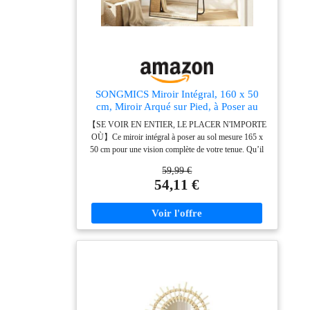
sont fournis dans un bel emballage qui est parfait pour
les cadeaux. Idée original comme cadeau femme pour
les anniversaires, Noël, la Saint-Valentin et la fête des
mères. Surprenez votre femme, votre grand-mère,
votre petite amie ou votre mère avec ce superbe cadeau
SONGMICS Miroir Intégral, 160 x 50
cm, Miroir Arqué sur Pied, à Poser au
Sol, Cadre en Alliage d’Aluminium,
【SE VOIR EN ENTIER, LE PLACER N'IMPORTE
Verre Trempé, pour Chambre, Salon,
OÙ】Ce miroir intégral à poser au sol mesure 165 x
Dressing, Noir d'encre LFM031B01
50 cm pour une vision complète de votre tenue. Qu’il
soit posé au sol ou fixé au mur, son reflet est toujours
59,99 €
parfait 【SOLIDE ET SÉCURISÉ】Doté d'un verre
54,11 €
trempé très résistant et d'un film de sécurité, ce miroir
sur pied minimise les risques de casse, assurant votre
sécurité même en cas de chute 【CHARMANT
DANS TOUTE PIÈCE】Ce miroir psyché présente
un cadre arqué épuré qui ajoute de l'élégance à votre
intérieur. Plus qu’un simple miroir, c’est aussi une
pièce décorative qui rehausse le style de votre chambre,
entrée, salon ou salle de sport 【CADRE EN
ALLIAGE D'ALUMINIUM DE QUALITÉ
PREMIUM】Le cadre solide est conçu pour résister à