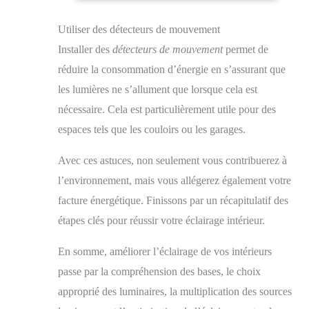
l'environnement. 3. Ils sont sans scintillement et non
préluminescents, protection des vos yeux. La lumière
Utiliser des détecteurs de mouvement
naturelle vraie et agréable a la même couleur que les
ampoules halogènes traditionnelles et produit moins de
Installer des
détecteurs de mouvement
permet de
chaleur, parfaite pour votre éclairage intérieur pour
Chambre Salon Cuisine Jardin etc. 4. Les sources
réduire la consommation d’énergie en s’assurant que
lumineuses standard sont faciles à installer sans avoir
les lumières ne s’allument que lorsque cela est
besoin de transformateurs supplémentaires ou
d'embaucher un électricien. Il suffit de visser la douille
nécessaire. Cela est particulièrement utile pour des
GU10 pour créer une ambiance confortable et naturelle
espaces tels que les couloirs ou les garages.
dans toute la maison. 5. Plus de 30 000 heures de
durée de vie et une efficacité élevée et une économie
d'énergie d'environ 90% de la facture d'électricité,
Avec ces astuces, non seulement vous contribuerez à
réduisent considérablement les coûts de maintenance et
d'utilisation. Garantie 3 ans, après-vente sans souci, en
l’environnement, mais vous allégerez également votre
cas de dysfonctionnement ou dommage, vous n'avez
facture énergétique. Finissons par un récapitulatif des
pas à retourner le produit défectueux, Nous vous
rembourserons directement ou le remplacerons par un
étapes clés pour réussir votre éclairage intérieur.
nouveau gratuitement. Une fois installé et durable,
soyez assuré de l'ajouter à votre panier.
En somme, améliorer l’éclairage de vos intérieurs
passe par la compréhension des bases, le choix
approprié des luminaires, la multiplication des sources