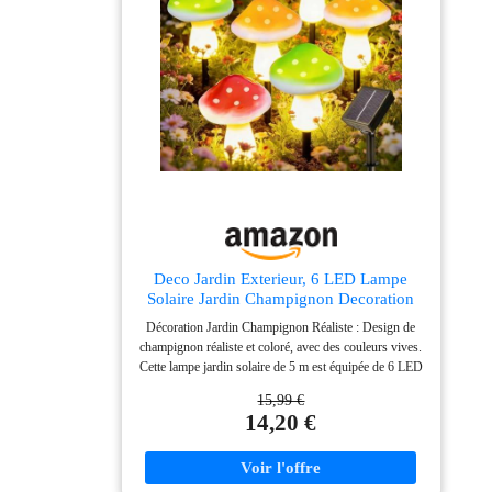
Deco Jardin Exterieur, 6 LED Lampe
Solaire Jardin Champignon Decoration
Décoration Jardin Champignon Réaliste : Design de
champignon réaliste et coloré, avec des couleurs vives.
Cette lampe jardin solaire de 5 m est équipée de 6 LED
lumineuses. Parfait pour embellir votre extérieur, elle
15,99 €
crée une ambiance magique et romantique dans le
14,20 €
jardin, terrasse, allée, massif floral et cour extérieure.
Charge Solaire Efficace & Longue Durée Éclairage :
Après 6 à 8 heures de charge solaire, ces lampe solaire
exterieur fonctionnent 8 à 10 heures la nuit. Grâce au