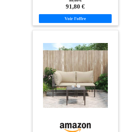
99,99 €
armoire est conçue dans un matériau plastique solide,
91,80 €
avec une capacité de charge totale de 10 à 15 kg. Ses
étagères ajustables vous permettrons d'optimiser votre
rangement et ses pieds surélevés facilitent le nettoyage.
FINITION ÉLÉGANTE : Ce meuble possède une
jolie finition sable / terre. Vous pourrez l'utiliser au
bureau, chez vous, ou dans un atelier sans qu'il ne
fasse tâche dans votre intérieur. HAUTE STABILITÉ :
Avec sa base renforcée en son centre, notre armoire ne
tremble pas et ne risque pas de se renverser. De plus
elle supportera une charge plus lourde sans s'abimer.
MATÉRIAU : fabriquée en résine avec plus 70 % de
matériaux recyclés. Panneau arrière extrudé en
polypropylène, protégeant vos articles de la poussière,
plié en deux dans le carton pour prendre moins de
place. PERFORMANCES : il est recommandé de fixer
l'armoire au mur pour garantir ses performances,
conformément aux normes européennes utilisées pour
effectuer les tests de produit.