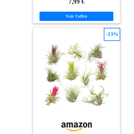
7,99 €
de plantes vertes ou plantes fleuries en pots, coupes ...
(sauf plantes sensibles au calcaire). Pour des plantes
visiblement plus belles ! UNE COMPOSITION
UNIQUE : A base de tourbe, dolomie, compost vert et
de matières végétales. La tourbe retient l'eau, fixe et
restitue les éléments fertilisants pour la croissance. La
-13%
dolomie, source naturelle de calcium et de magnésium,
favorise l'assimilation des éléments nutritifs. Le
compost, aide à la fertilisation du sol. Les matières
végétales facilitent l'aération du sol et l'enracinement.
COMMENT L'UTILISER : En rempotage : Disposer
un lit de graviers ou de billes d'argiles de 2 cm dans le
contenant. Recouvrir avec du terreau à 1/3 de la
hauteur du pot. Placer la plante, compléter avec du
terreau. Tasser et arroser. En surfaçage : Epandre le
terreau sur 3 - 4 cm d'épaisseur. Griffer
superficiellement pour incorporer le nouveau terreau.
Arroser. COMMENT ARROSER ET DOSAGE :
Arroser abondamment lors de la plantation, puis 1 à 2
fois par semaine en fonction des besoins de la plante
(éviter les soucoupes pleines d'eau). Terreau 6 L : 2
pots de 15 cm de diamètre. Ou 1 pot de 20 cm de
diamètre. Ou 2 pots de 14x14x14 cm. Ou 1 pot de
18x18x18 cm. Utiliser de février à juin et de septembre