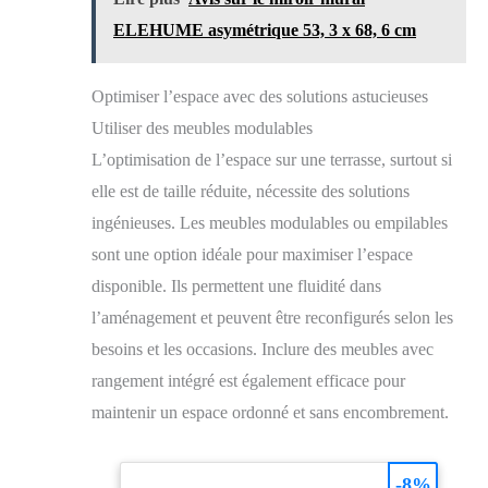
8 heures de charge, ce qui permet d'économiser sur les
ELEHUME asymétrique 53, 3 x 68, 6 cm
coûts administratifs et d'économiser de l'énergie et de
protéger l'environnement. Rappel chaleureux: Veuillez
exposer les panneaux solaires au soleil et assurez -
vous qu'ils font face au soleil. 【facile à installer】
Optimiser l’espace avec des solutions astucieuses
sans fil et sans outils. Retirez nos pieux décoratifs de
Utiliser des meubles modulables
jardin, insérez - les directement dans le sol et
l'installation sera terminée. Vous pouvez le placer dans
L’optimisation de l’espace sur une terrasse, surtout si
une zone ensoleillée pour une charge rapide et ajuster
elle est de taille réduite, nécessite des solutions
l'angle d'éclairage et la hauteur au besoin pour un
éclairage optimal. 【décoration extérieure】La lampe
ingénieuses. Les meubles modulables ou empilables
solaire de jardin est idéale pour la décoration de
trottoir, la décoration de Cour, la décoration de
sont une option idéale pour maximiser l’espace
pelouse, la décoration de Cour, la décoration de Cour
disponible. Ils permettent une fluidité dans
et la décoration de jardin. De plus, il peut être offert
comme cadeau de jardin à un ami ou comme cadeau de
l’aménagement et peuvent être reconfigurés selon les
fête des mères à un membre de la famille.
besoins et les occasions. Inclure des meubles avec
rangement intégré est également efficace pour
maintenir un espace ordonné et sans encombrement.
-8%