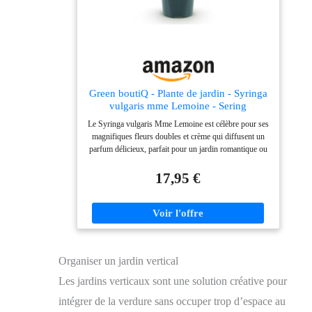
Green boutiQ - Plante de jardin - Syringa
vulgaris mme Lemoine - Sering
commune - Rustique - Blanc - 1 Plante -
Le Syringa vulgaris Mme Lemoine est célèbre pour ses
Pot 17cm - Hauteur 45cm
magnifiques fleurs doubles et crème qui diffusent un
parfum délicieux, parfait pour un jardin romantique ou
comme point focal dans votre paysage. Ce buisson
robuste a une croissance dense avec un feuillage vert
17,95 €
foncé, offrant un beau contraste avec les fleurs légères
pendant la saison de floraison. Syringa vulgaris Mme
Lemoine prospère dans un coin ensoleillé du jardin,
mais se révèle également magnifique dans un pot orné
sur la terrasse ou le balcon où ses fleurs parfumées
embaument l'espace. Syringa vulgaris Mme Lemoine
Organiser un jardin vertical
se développe le mieux dans un sol bien drainé et
nécessite beaucoup de lumière; taillez après la floraison
Les jardins verticaux sont une solution créative pour
pour une croissance luxuriante et de magnifiques fleurs
la saison suivante. Syringa vulgaris Mme Lemoine est
intégrer de la verdure sans occuper trop d’espace au
une plante splendide et rustique qui ajoute couleur et