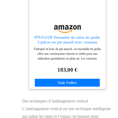
PTUGUOF Ensemble de salon de jardin
3 pièces en pin massif avec coussins
crème, ensemble de meubles modulables
Fabriqué en bois de pin massif, cet ensemble de jardin
pour terrasse jusqu'à 110 kg par siège
offre une construction robuste et stable pour une
utilisation quotidienne en plein air. Les coussins
d'assise rembourrés assurent un confort
supplémentaire lors de la détente, du bain de soleil ou
183,00 €
des réunions sociales. Cet ensemble de salon
modulaire se combine de manière flexible avec d'autres
éléments pour créer votre configuration personnelle de
jardin. Avec une charge maximale de 110 kg par siège,
l'ensemble est adapté à différents utilisateurs. Les
coussins crème donnent au salon un aspect lumineux et
Des techniques d’aménagement vertical
accueillant qui s'intègre harmonieusement dans
n'importe quel environnement de terrasse.
L’aménagement vertical est une technique intelligente
qui utilise les murs et l’espace en hauteur pour