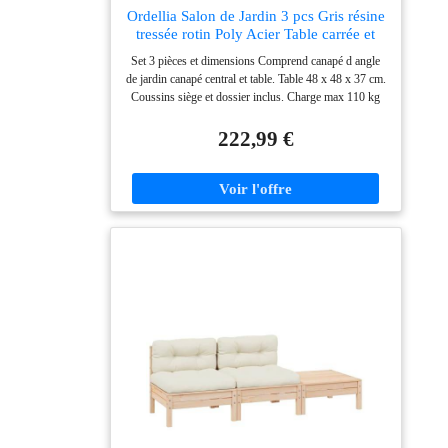
Ordellia Salon de Jardin 3 pcs Gris résine
tressée rotin Poly Acier Table carrée et
canapé d Angle Coussins modulables
Set 3 pièces et dimensions Comprend canapé d angle
pour terrasse Balcon Patio détente
de jardin canapé central et table. Table 48 x 48 x 37 cm.
extérieure
Coussins siège et dossier inclus. Charge max 110 kg
pour les assises, pour installer un salon extérieur
pratique. Résine tressée et entretien facile Revêtement
222,99 €
en résine tressée rotin poly résistant aux intempéries.
Nettoyage simple pour un salon ensemble mobilier qui
conserve un aspect soigné sur la terrasse ou le balcon.
Cadres acier stables Structure en acier pour un
maintien robuste. Conçu pour un usage quotidien en
extérieur. Idéal comme meuble pour jardin patio ou
véranda, avec assise confortable. Confort avec
coussins rembourrés Coussins de siège mousse et
coussins de dossier coton PP. Expérience de détente
avec banquette lounge et dossier adaptés aux moments
repas ou relaxation au jardin, exterieur. Modulaire pour
agencement repas Design modulable pour déplacer
facilement chaque pièce et créer différents modèles de
meubles. pour espace détente sur terrasse balcon patio,
avec option de housse pour protéger.