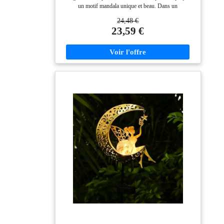
pour femme, maman, grand-mère
un motif mandala unique et beau. Dans un
environnement sombre, les lampes solaires peuvent
24,48 €
éclairer un coin de la clôture ou du mur et créer une
23,59 €
atmosphère belle et chaleureuse. Ils sont très
appropriés comme décorations de vacances et cadeaux
pour les parents et les amis. Qualité supérieure : Les
matériaux de ces éclairages de clôture sont tous en
métal de haute qualité, étanches IP55. Ces lampes
solaires pour clôture peuvent faire face à diverses
conditions météorologiques naturelles, comme la pluie,
la neige, le vent fort, etc. (Conseils d'hiver : dans un
environnement à basse température, l'efficacité de
fonctionnement de l'énergie solaire sera réduite.)
Utilisation multi-scènes : Vous pouvez placer ces
lampes solaires pour terrasse à l'extérieur sur les
clôtures, les murs, les tables, les escaliers ou d'autres
endroits. Ces lampes solaires d'extérieur pour clôture
sont très adaptées à la décoration extérieure, la
décoration de cour, la décoration murale, la décoration
d'arrière-cour, la décoration d'escalier. Facile à utiliser :
ces lampes ne nécessitent pas de câblage
supplémentaire, en utilisant l'énergie solaire pour
économiser de l'énergie et de l'argent. Il suffit d'allumer
l'interrupteur lorsque vous utilisez ces lampes solaires
d'extérieur étanches pour la première fois, et elles