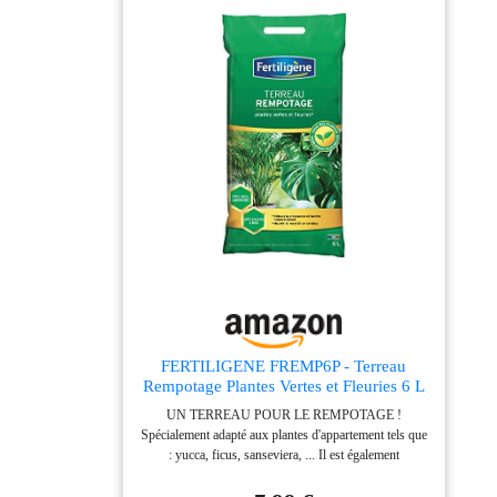
FERTILIGENE FREMP6P - Terreau
Rempotage Plantes Vertes et Fleuries 6 L
- Stimule la croissance et facilite
UN TERREAU POUR LE REMPOTAGE !
l'enracinement - Nourrit et reverdit en
Spécialement adapté aux plantes d'appartement tels que
continu - Avec engrais organique -
: yucca, ficus, sanseviera, ... Il est également
Fabriqué en France
recommandé pour les plantes fleuries de balcons et
terrasses. Pour un enracinement rapide, en rempotage