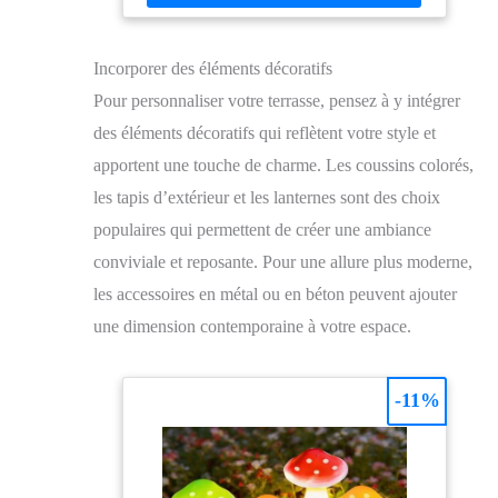
terrasse bien organisée sans effort CONFORT
RESPIRANT AU QUOTIDIEN : Ce salon de jardin
offre un dossier de soutien, des accoudoirs et une
Incorporer des éléments décoratifs
assise incurvée en textilène respirant, à séchage rapide
et facile à nettoyer, pour des repas stables et
Pour personnaliser votre terrasse, pensez à y intégrer
confortables en extérieur TABLE ELEGANTE EN
VERRE TREMPE : La table et chaises de jardin inclut
des éléments décoratifs qui reflètent votre style et
un plateau en verre trempé de 5 mm, facile à nettoyer et
apportent une touche de charme. Les coussins colorés,
assez spacieux pour plats, boissons ou déco, avec une
finition noire sobre et pratique au quotidien CADRE
les tapis d’extérieur et les lanternes sont des choix
EN MÉTAL : Ce salon de jardin est conçu avec un
populaires qui permettent de créer une ambiance
cadre en métal thermolaqué, stable et résistant aux
intempéries pour un usage quotidien, avec des patins
conviviale et reposante. Pour une allure plus moderne,
de protection pour préserver le sol et améliorer la
stabilité
les accessoires en métal ou en béton peuvent ajouter
une dimension contemporaine à votre espace.
-11%