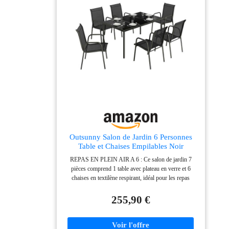
piètements en X en acier galvanisé assurent une
excellente stabilité et solidité, même lors d'utilisations
extérieures fréquentes. Le plateau de table possède un
blocage sécurisé double face pour une utilisation sans
risque, rendant ce set fiable pour tous types d'usage.
MATÉRIAUX DURABLES POUR MOBILIER
EXTÉRIEUR : Le Bois d'acacia huilé associé à une
structure en acier galvanisé garantit une durabilité face
aux conditions de jardin comme aux intempéries.
L'ensemble bistrot résiste aux rayons UV et à la pluie,
pour conserver son aspect et sa fonctionnalité au fil des
saisons. DIMENSIONS IDÉALES POUR UN
ESPACE RESTREINT : La table de 60 x 60 cm ainsi
que les chaises de 44 x 50 x 83 cm s’adaptent à toutes
les configurations d’espace. Le poids léger (table 4,9
Outsunny Salon de Jardin 6 Personnes
kg, chaise 3,3 kg) facilite leur déplacement pour
Table et Chaises Empilables Noir
aménager votre coin repas facilement, tout en
REPAS EN PLEIN AIR A 6 : Ce salon de jardin 7
supportant une charge confortable.
pièces comprend 1 table avec plateau en verre et 6
chaises en textilène respirant, idéal pour les repas
quotidiens dehors comme pour recevoir famille et amis
sur la terrasse RANGEMENT FACILE ET GAIN DE
255,90 €
PLACE : Les chaises de ce salon de jardin extérieur
s'empilent facilement pour un rangement net et compact
quand vous ne les utilisez pas, afin de garder votre