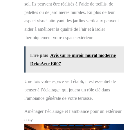
sol. Ils peuvent être réalisés à l’aide de treillis, de
parfum à votre balcon ou terrasse tout au long de
l'année, rendant vos espaces extérieurs plus vivants et
palettes ou de jardinières murales. En plus de leur
accueillants. Cet arbuste facile à entretenir fleurit
aspect visuel attrayant, les jardins verticaux peuvent
abondamment et attire les papillons, offrant une
expérience enchanteresse dans votre jardin. Syringa
aider à améliorer la qualité de l’air et à isoler
vulgaris Mme Lemoine n'est pas seulement un bel
ajout à votre jardin, mais contribue également à un air
thermiquement votre espace extérieur.
plus pur et favorise la biodiversité dans votre
environnement.
Lire plus
Avis sur le miroir mural moderne
DekoArte E007
Une fois votre espace vert établi, il est essentiel de
penser à l’éclairage, qui jouera un rôle clé dans
l’ambiance générale de votre terrasse.
Aménager l’éclairage et l’ambiance pour un extérieur
cosy