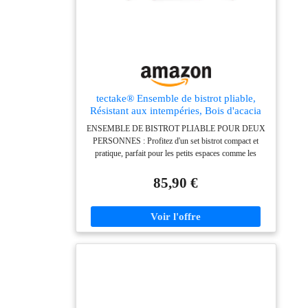
tectake® Ensemble de bistrot pliable,
Résistant aux intempéries, Bois d'acacia
massif, Table extérieure et 2 chaises, Pré-
ENSEMBLE DE BISTROT PLIABLE POUR DEUX
assemblé, Mobilier de terrasse, Balcon,
PERSONNES : Profitez d'un set bistrot compact et
Jardin, Ensemble restauration - Marron
pratique, parfait pour les petits espaces comme les
balcons ou terrasses. La fonction pliable vous permet
de le ranger facilement après usage et de le transporter
85,90 €
sans effort, idéal pour les repas en duo en intérieur
comme en extérieur, même par temps changeant.
PRATICITÉ DU MOBILIER DE CAFÉ ROBUSTE :
Ce mobilier bistrot comprend une table et deux chaises
en bois d'acacia huilé, reconnu pour sa résistance
naturelle aux intempéries et sa facilité d'entretien. Le
design élégant à lattes assure une bonne aération et un
style raffiné qui s'intègre parfaitement à tous les
décors. STABILITÉ OPTIMALE AVEC
STRUCTURE EN ACIER GALVANISÉ : Les