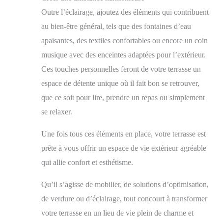
lampadina al tungsteno, la lampadina a LED non è
Outre l’éclairage, ajoutez des éléments qui contribuent
facile da rompere o bruciare e ha una maggiore durata,
che può resistere a condizioni climatiche esterne
au bien-être général, tels que des fontaines d’eau
estreme come pioggia, neve, basse temperature, alte
apaisantes, des textiles confortables ou encore un coin
temperature al sole. [ambiance de rêve romantique] la
chaîne lumineuse extérieure g40 utilise des ampoules
musique avec des enceintes adaptées pour l’extérieur.
en plastique à haute transmission de lumière au lieu
Ces touches personnelles feront de votre terrasse un
d'ampoules en verre fragiles. Sûr et durable, gardez
votre famille à l'abri du danger. La lampe de jardin g40
espace de détente unique où il fait bon se retrouver,
Master Power utilise une ampoule LED remplaçable
2700k E12 avec une interface à la fin de la lampe de
que ce soit pour lire, prendre un repas ou simplement
chaîne qui peut combiner plusieurs ensembles de
se relaxer.
lampes de chaîne ensemble. Avec plusieurs lampes
encastrées, vous pouvez facilement éclairer un grand
jardin ou décorer un escalier. [lampe extérieure
Une fois tous ces éléments en place, votre terrasse est
connectable de bout en bout] 25 ampoules sont
prête à vous offrir un espace de vie extérieur agréable
connectées en parallèle, même si une ampoule est
cassée, les autres s'allument. Il y a des crochets à côté
qui allie confort et esthétisme.
de chaque ampoule qui peuvent être suspendus et
installés là où vous en avez besoin. La conception de
Qu’il s’agisse de mobilier, de solutions d’optimisation,
connexion de bout en bout peut connecter plusieurs fils
ensemble pour une installation facile et une extension
de verdure ou d’éclairage, tout concourt à transformer
illimitée pour répondre à vos besoins d'utilisation.
Décoration d'ampoule extérieure de fil pour la fête,
votre terrasse en un lieu de vie plein de charme et
mariage, vacances, Patio, Arcade, jardin, Cour, terrasse