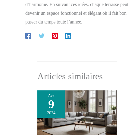
d’harmonie. En suivant ces idées, chaque terrasse peut
et bar. [service à la clientèle et garantie] 2 ampoules
g40 de remplacement sont incluses dans l'emballage,
devenir un espace fonctionnel et élégant où il fait bon
veuillez prendre soin de vous dès réception. Si vous
avez des questions, n'hésitez pas à nous contacter,
passer du temps toute l’année.
nous vous répondrons dans les 24 heures.
Articles similaires
Avr
9
2024