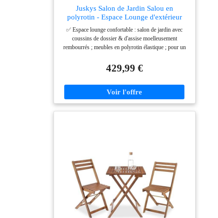
Juskys Salon de Jardin Salou en
polyrotin - Espace Lounge d'extérieur
résistant aux intempéries pour 6
✅ Espace lounge confortable : salon de jardin avec
Personnes - Coin Salon avec Table &
coussins de dossier & d'assise moelleusement
Coussins - pour Jardin, Balcon, terrasse -
rembourrés ; meubles en polyrotin élastique ; pour un
Crème/Sable
grand confort pendant de nombreuses heures ✅
Meubles résistants aux intempéries : salon en toile de
429,99 €
polyrotin & acier à revêtement poudre ; robuste &
résistant aux intempéries ; housses amovibles &
lavables ; idéal pour une utilisation en extérieur ✅
Matériaux haute longévité : mobilier de jardin à châssis
en acier robuste (revêtement poudre) ; résistant aux
rayures et à l'usure ; pour une capacité de charge
élevée, jusqu'à 160 kg par place assise ✅ Design
élégant : salon de jardin au design rectiligne & au
tressage en polyrotin tendance ; aspect moderne &
élégant ; très estéhtique dans tout espace extérieur ✅
Entretien facile : coin lounge en matériau facile
d'entretien ; le polyrotin se nettoie d'un simple coup de
chiffon humide ; plateau en verre facile à nettoyer ;
housses lavables en tissu polyester robuste