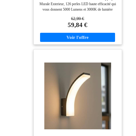
Murale Exterieur, 126 perles LED haute efficacité qui
vous donnent 5000 Lumens et 3000K de lumière
blanche chaude. Le panneau LED peut être tourné
62,99 €
verticalement à 360 °. Vous pouvez ajuster l'angle
59,84 €
d'éclairage approprié selon vos besoins pour un
éclairage direct puissant ou un éclairage indirect
confortable. Étanche IP65: ledmo Applique Exterieur
Led est fabriquée en aluminium de haute qualité, c'est
pourquoi elle a une excellente résistance à l'eau afin de
pouvoir être utilisée non seulement à l'intérieur mais
aussi à l'extérieur. Qualité Supérieure: Le boîtier
extérieur est en aluminium de haute qualité, durable et
facile à nettoyer. L'abat-jour est en acrylique, qui
présente une résistance à haute température, une
résistance aux chocs et une transmittance lumineuse
élevée. Design Moderne: cette Appliques Murales avec
une surface noire mate a un design simple et donne une
impression élégante et moderne, elle s'adapte à
différents styles de décoration. Applique murale idéale
pour jardin, terrasse, balcon, salon, Chambre, salle à
manger, salle de bains, couloir, escalier, entrée.
Installation Facile: La livraison comprend les
instructions d'installation et le matériel d'installation,
vous pouvez facilement fixer projecteur extérieur LED
sur le mur. L’Applique Murale Intérieur à lumière