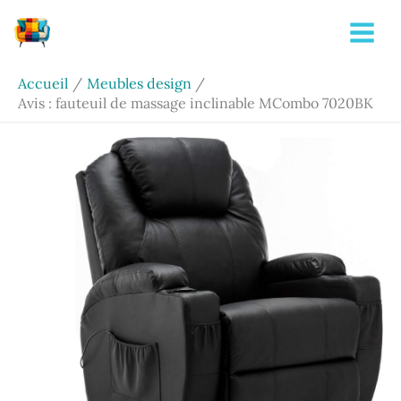
Aller
Rechercher
au
contenu
Accueil
Meubles design
Avis : fauteuil de massage inclinable MCombo 7020BK