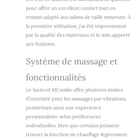
intensités de
pour offrir un excellent confort tout en
vibration et la
fonction minuterie
restant adapté aux salons de taille moyenne. À
vous donnent une
la première utilisation, j’ai été impressionné
meilleure
par la qualité des matériaux et le soin apporté
expérience de
massage. Vous
aux finitions.
pouvez régler
individuellement la
Système de massage et
zone de massage
correspondante.
Fonction de
fonctionnalités
chauffage intégrée
: L'élément
Le fauteuil MCombo offre plusieurs modes
chauffant intégré
d’intensité pour les massages par vibrations,
au dossier permet
une relaxation
permettant ainsi une expérience
complète. Sans
personnalisée selon préférences
couper la
individuelles. Bien que certains puissent
circulation
sanguine et rend
trouver la fonction de chauffage légèrement