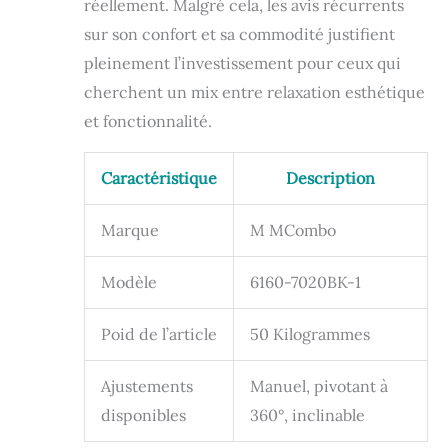
réellement. Malgré cela, les avis récurrents
Porte-gobelets
multifonctionnels
sur son confort et sa commodité justifient
dans les deux
pleinement l’investissement pour ceux qui
accoudoirs - 4
cherchent un mix entre relaxation esthétique
poches latérales,
deux de chaque
et fonctionnalité.
côté. La
télécommande, les
lunettes de lecture
Caractéristique
Description
et le smartphone
sont ainsi à portée
Marque
M MCombo
de main. Forme
ergonomique : Le
Modèle
6160-7020BK-1
dossier confortable
et épais vous
permet de vous
Poid de l’article
50 Kilogrammes
incliner, tandis que
le siège épais et
Ajustements
Manuel, pivotant à
rembourré offre un
soutien à votre
disponibles
360°, inclinable
corps et encore