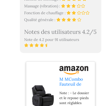
Massage (vibration) :
Fonction de chauffage :
Qualité générale :
Notes des utilisateurs 4.2/5
Note de 4.2 pour 91 utilisateurs
M MCombo
Fauteuil de
Massage TV
Note : - Le dossier
Fauteuil Relax
et le repose-pieds
7020, avec
sont réglables
Chauffage