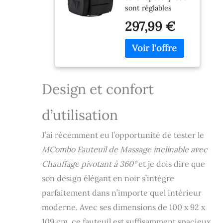
sont réglables
Chauffage
manuellement.
Rotatif
297,99 €
Nous offrons
basculant 360°,
d'autres modèles
réglable
électriques. - Ne
manuellement
convient pas aux
(Similicuir
personnes âgées et
Noir)
aux personnes à
Design et confort
mobilité réduite en
raison de la
d’utilisation
fonction de
balancement.
Massage
J’ai récemment eu l’opportunité de tester le
entièrement
MCombo Fauteuil de Massage inclinable avec
électrique par
Chauffage pivotant à 360°
et je dois dire que
télécommande : 4
parties, 8 points de
son design élégant en noir s’intègre
vibration : Dos,
parfaitement dans n’importe quel intérieur
hanches, jambes,
mollets--
moderne. Avec ses dimensions de 100 x 92 x
différentes
109 cm, ce fauteuil est suffisamment spacieux