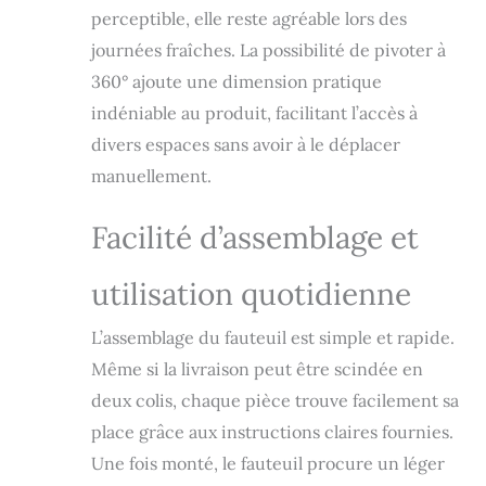
les massages
perceptible, elle reste agréable lors des
agréables et
efficaces. Repose-
journées fraîches. La possibilité de pivoter à
pieds accessible :
360° ajoute une dimension pratique
le repose-pieds
indéniable au produit, facilitant l’accès à
peut être déplié et
replié par les
divers espaces sans avoir à le déplacer
ressorts, ce qui
manuellement.
rend la chaise
moins
Facilité d’assemblage et
encombrante.
Réglable
individuellement :
utilisation quotidienne
Le dossier réglable
peut être incliné
L’assemblage du fauteuil est simple et rapide.
par le poids du
corps en position
Même si la livraison peut être scindée en
allongée jusqu'à
deux colis, chaque pièce trouve facilement sa
140°. --- Idéal pour
place grâce aux instructions claires fournies.
regarder la
télévision, lire, se
Une fois monté, le fauteuil procure un léger
reposer ou surfer