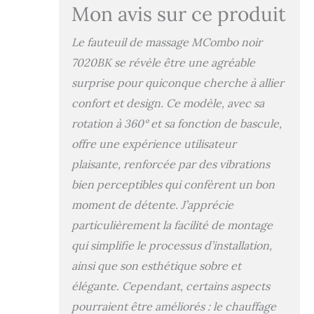
vibration et la
Mon avis sur ce produit
fonction minuterie
vous donnent une
Le fauteuil de massage MCombo noir
meilleure
expérience de
7020BK se révèle être une agréable
massage. Vous
surprise pour quiconque cherche à allier
pouvez régler
confort et design. Ce modèle, avec sa
individuellement la
zone de massage
rotation à 360° et sa fonction de bascule,
correspondante.
offre une expérience utilisateur
Fonction de
chauffage intégrée
plaisante, renforcée par des vibrations
: L'élément
bien perceptibles qui confèrent un bon
chauffant intégré
moment de détente. J’apprécie
au dossier permet
une relaxation
particulièrement la facilité de montage
complète. Sans
qui simplifie le processus d’installation,
couper la
ainsi que son esthétique sobre et
circulation
sanguine et rend
élégante. Cependant, certains aspects
les massages
pourraient être améliorés : le chauffage
agréables et