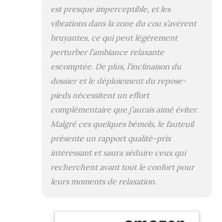
efficaces. Repose-
est presque imperceptible, et les
pieds accessible :
vibrations dans la zone du cou s’avèrent
le repose-pieds
bruyantes, ce qui peut légèrement
peut être déplié et
replié par les
perturber l’ambiance relaxante
ressorts, ce qui
escomptée. De plus, l’inclinaison du
rend la chaise
moins
dossier et le déploiement du repose-
encombrante.
pieds nécessitent un effort
Réglable
complémentaire que j’aurais aimé éviter.
individuellement :
Le dossier réglable
Malgré ces quelques bémols, le fauteuil
peut être incliné
présente un rapport qualité-prix
par le poids du
intéressant et saura séduire ceux qui
corps en position
allongée jusqu'à
recherchent avant tout le confort pour
140°. --- Idéal pour
leurs moments de relaxation.
regarder la
télévision, lire, se
reposer ou surfer
sur Internet.