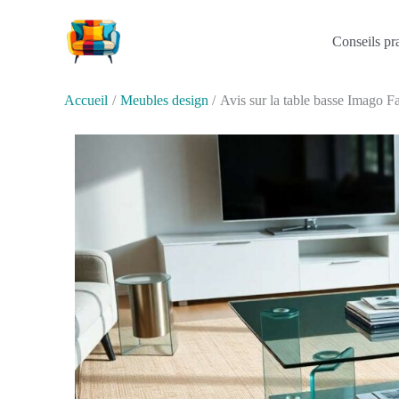
Aller
au
Conseils pr
contenu
Accueil
Meubles design
Avis sur la table basse Imago F