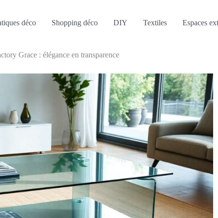
atiques déco
Shopping déco
DIY
Textiles
Espaces ext
actory Grace : élégance en transparence