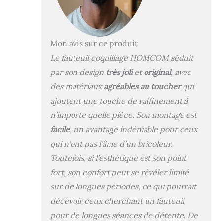
de votre choix :
salon, bureau,
chambre, etc...
GRAND CONFORT
Mon avis sur ce produit
D'UTILISATION :
Le fauteuil coquillage HOMCOM séduit
revêtement en
polyester effet
par son design
très joli
et
original
, avec
molleton polaire
des matériaux
agréables au toucher
qui
grande douceur
ajoutent une touche de raffinement à
très agréable au
toucher par
n’importe quelle pièce. Son montage est
n'importe quelle
facile
, un avantage indéniable pour ceux
condition, chaleur
qui n’ont pas l’âme d’un bricoleur.
ou fraicheur ;
garnissage mousse
Toutefois, si l’esthétique est son point
haute densité,
fort, son confort peut se révéler limité
épaisseur de 10 cm
au niveau de
sur de longues périodes, ce qui pourrait
l'assise (densité
décevoir ceux cherchant un fauteuil
28D) ROBUSTE :
pour de longues séances de détente. De
pieds effilés &