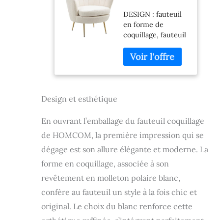
Coquillage
DESIGN : fauteuil
Fauteuil Design
en forme de
dim. 79L x 77l x
coquillage, fauteuil
77H cm Pieds
design classique-
dorés effilés
chic idéal pour
Molleton
ajouter une touche
Polaire Blanc
supplémentaire
d'élégance et
d'originalité à votre
Design et esthétique
intérieur
COMPACT :
En ouvrant l’emballage du fauteuil coquillage
fauteuil de salon
de HOMCOM, la première impression qui se
avec lignes
arrondies type
dégage est son allure élégante et moderne. La
coquillage avec
forme en coquillage, associée à son
accoudoirs et
revêtement en molleton polaire blanc,
dossier courbés
pour une parfaite
confère au fauteuil un style à la fois chic et
intégration dans
original. Le choix du blanc renforce cette
l'espace intérieur