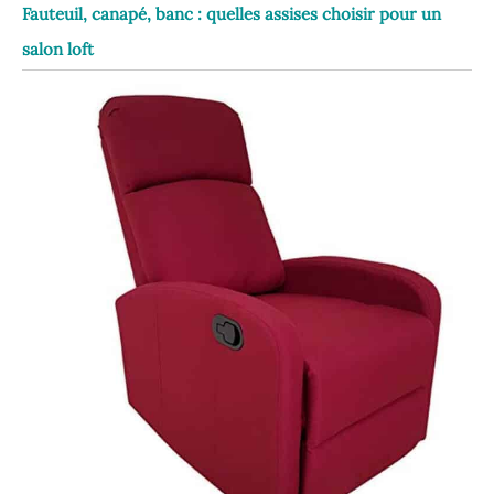
Fauteuil, canapé, banc : quelles assises choisir pour un
salon loft