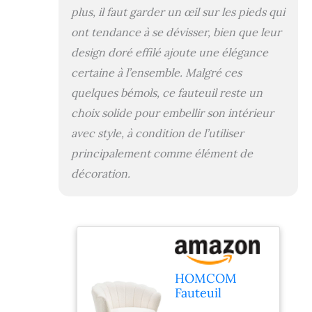
inclinés en métal
plus, il faut garder un œil sur les pieds qui
doré avec
ont tendance à se dévisser, bien que leur
extrémités de
nivellement
design doré effilé ajoute une élégance
antidérapants
certaine à l’ensemble. Malgré ces
(hauteur réglable
quelques bémols, ce fauteuil reste un
de 5 mm) :
maximum de
choix solide pour embellir son intérieur
stabilité, utilisation
avec style, à condition de l’utiliser
grand confort à
principalement comme élément de
long terme, touche
de raffinement
décoration.
supplémentaire
MONTAGE FACILE,
RAPIDE : manuel
d'assemblage
illustré fourni
HOMCOM
Fauteuil
Coquillage