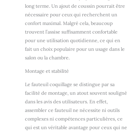
doré avec
long terme. Un ajout de coussin pourrait être
extrémités de
nécessaire pour ceux qui recherchent un
nivellement
confort maximal. Malgré cela, beaucoup
antidérapants
(hauteur réglable
trouvent l’assise suffisamment confortable
de 5 mm) :
pour une utilisation quotidienne, ce qui en
maximum de
stabilité, utilisation
fait un choix populaire pour un usage dans le
grand confort à
salon ou la chambre.
long terme, touche
de raffinement
Montage et stabilité
supplémentaire
MONTAGE FACILE,
Le fauteuil coquillage se distingue par sa
RAPIDE : manuel
d'assemblage
facilité de montage, un atout souvent souligné
illustré fourni
dans les avis des utilisateurs. En effet,
assembler ce fauteuil ne nécessite ni outils
complexes ni compétences particulières, ce
qui est un véritable avantage pour ceux qui ne