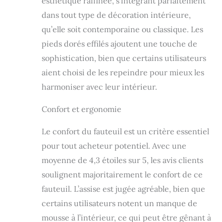
esthétique raffinée, s’intégrant parfaitement
de votre choix :
salon, bureau,
dans tout type de décoration intérieure,
chambre, etc...
qu’elle soit contemporaine ou classique. Les
GRAND CONFORT
D'UTILISATION :
pieds dorés effilés ajoutent une touche de
revêtement en
sophistication, bien que certains utilisateurs
polyester effet
aient choisi de les repeindre pour mieux les
molleton polaire
grande douceur
harmoniser avec leur intérieur.
très agréable au
toucher par
Confort et ergonomie
n'importe quelle
condition, chaleur
Le confort du fauteuil est un critère essentiel
ou fraicheur ;
pour tout acheteur potentiel. Avec une
garnissage mousse
haute densité,
moyenne de 4,3 étoiles sur 5, les avis clients
épaisseur de 10 cm
soulignent majoritairement le confort de ce
au niveau de
l'assise (densité
fauteuil. L’assise est jugée agréable, bien que
28D) ROBUSTE :
certains utilisateurs notent un manque de
pieds effilés &
mousse à l’intérieur, ce qui peut être gênant à
inclinés en métal