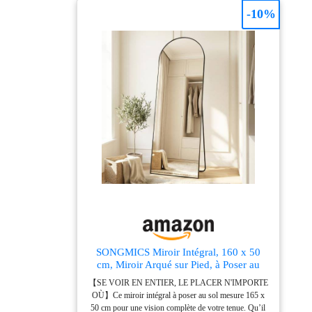
HD et miroir
-10%
incassable : le miroir
mural utilise une
nouvelle
nanotechnologie pour
l'imagerie HD, il n'est
pas fragile. Le miroir
pleine longueur est
léger et fin et peut être
installé par une seule
personne Multifonction
: le miroir pleine
longueur peut être
placé sur le mur ou
porté grâce au support
pliable à l'arrière. À
l'arrière du miroir se
SONGMICS Miroir Intégral, 160 x 50
trouvent des crochets.
cm, Miroir Arqué sur Pied, à Poser au
Les trois méthodes de
Sol, Cadre en Alliage d’Aluminium,
【SE VOIR EN ENTIER, LE PLACER N'IMPORTE
placement s'adaptent à
Verre Trempé, pour Chambre, Salon,
OÙ】Ce miroir intégral à poser au sol mesure 165 x
Dressing, Noir d'encre LFM031B01
presque toutes les
50 cm pour une vision complète de votre tenue. Qu’il