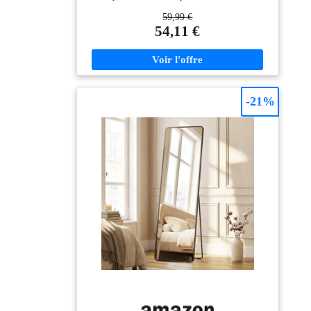
scènes Design tendance
soit posé au sol ou fixé au mur, son reflet est toujours
59,99 €
: le cadre moderne en
parfait 【SOLIDE ET SÉCURISÉ】Doté d'un verre
54,11 €
aluminium de ce
trempé très résistant et d'un film de sécurité, ce miroir
sur pied minimise les risques de casse, assurant votre
miroir sur pied ajoute
sécurité même en cas de chute 【CHARMANT
de la structure au
DANS TOUTE PIÈCE】Ce miroir psyché présente
miroir et souligne
un cadre arqué épuré qui ajoute de l'élégance à votre
également le sens
intérieur. Plus qu’un simple miroir, c’est aussi une
-21%
tendance de la pièce.
pièce décorative qui rehausse le style de votre chambre,
Vous pouvez choisir
entrée, salon ou salle de sport 【CADRE EN
ALLIAGE D'ALUMINIUM DE QUALITÉ
entre le noir et l'or qui
PREMIUM】Le cadre solide est conçu pour résister à
conviennent à
la rouille tout en conservant sa finition brillante. Il est
différents styles, qu'il
suffisamment robuste pour éviter les fissures pour une
s'agisse d'une chambre
longue durée de vie 【PRÊT À ÊTRE INSTALLÉ】
à coucher, d'un salon
Prêt à poser et à utiliser, ce miroir intégral ne nécessite
ou d'un dressing Mise
aucun montage. Grâce à son cadre léger, il peut être
déplacé facilement et posé chez vous, à l’endroit de
à niveau de l'emballage
votre choix
: pour éviter que le
miroir ne soit
endommagé pendant le
transport, nous avons
renforcé et mis en
valeur l'emballage