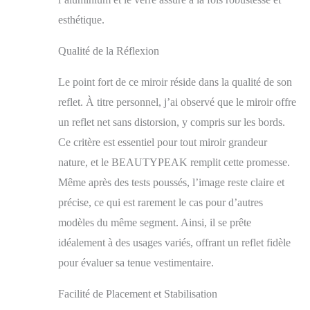
longueur peut être
placé sur le mur ou
esthétique.
porté grâce au support
pliable à l'arrière. À
Qualité de la Réflexion
l'arrière du miroir se
trouvent des crochets.
Le point fort de ce miroir réside dans la qualité de son
Les trois méthodes de
reflet. À titre personnel, j’ai observé que le miroir offre
placement s'adaptent à
presque toutes les
un reflet net sans distorsion, y compris sur les bords.
scènes Design tendance
Ce critère est essentiel pour tout miroir grandeur
: le cadre moderne en
nature, et le BEAUTYPEAK remplit cette promesse.
aluminium de ce
miroir sur pied ajoute
Même après des tests poussés, l’image reste claire et
de la structure au
précise, ce qui est rarement le cas pour d’autres
miroir et souligne
également le sens
modèles du même segment. Ainsi, il se prête
tendance de la pièce.
idéalement à des usages variés, offrant un reflet fidèle
Vous pouvez choisir
pour évaluer sa tenue vestimentaire.
entre le noir et l'or qui
conviennent à
Facilité de Placement et Stabilisation
différents styles, qu'il
s'agisse d'une chambre