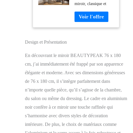
miroir, classique et
s'appuyer Contre
intemporel. Quatre
Le Mur - Grand
tailles au choix, grand
Miroir de Sol
miroir sur pied pour
avec Support -
que vous puissiez
pour Chambre à
observer vous-même et
Coucher, Salon
votre maison
ou Dressing -
Design et Présentation
directement et
Noir
clairement Imagerie
En découvrant le miroir BEAUTYPEAK 76 x 180
HD et miroir
cm, j’ai immédiatement été frappé par son apparence
incassable : le miroir
mural utilise une
élégante et moderne. Avec ses dimensions généreuses
nouvelle
de 76 x 180 cm, il s’intègre parfaitement dans
nanotechnologie pour
n’importe quelle pièce, qu’il s’agisse de la chambre,
l'imagerie HD, il n'est
pas fragile. Le miroir
du salon ou même du dressing. Le cadre en aluminium
pleine longueur est
noir confère à ce miroir une touche raffinée qui
léger et fin et peut être
s’harmonise avec divers styles de décoration
installé par une seule
personne Multifonction
intérieure. De plus, le choix de matériaux comme
: le miroir pleine
l’aluminium et le verre assure à la fois robustesse et