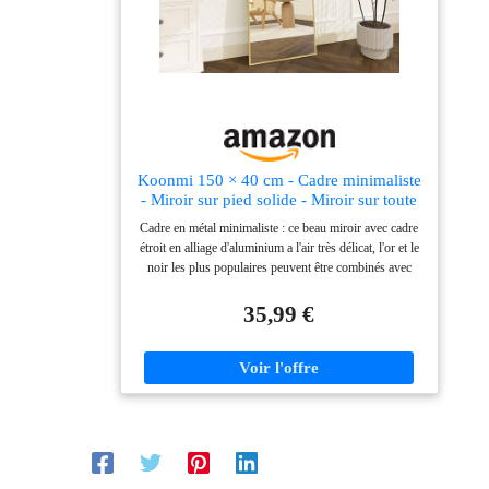
votre choix
Koonmi 150 × 40 cm - Cadre minimaliste
- Miroir sur pied solide - Miroir sur toute
la longueur - Miroir léger sur toute la
Cadre en métal minimaliste : ce beau miroir avec cadre
longueur - À suspendre au mur
étroit en alliage d'aluminium a l'air très délicat, l'or et le
horizontalement ou verticalement - Doré
noir les plus populaires peuvent être combinés avec
n'importe quel style de pièce. Un miroir sur pied
simple et pratique deviendra un accessoire
35,99 €
indispensable dans votre chambre Verre durable: par
rapport aux miroirs traditionnels, les miroirs pleine
longueur utilisent notre verre technique spécial pour
une excellente résistance aux dommages et une
expérience durable. Il peut fournir des reflets plus
clairs sans variation de couleur ni distorsion Avantages
pratiques : le miroir pleine longueur peut avoir une
grande zone de vision, peu d'espace dans le couloir ou
la distance d'un grand miroir n'est pas suffisante, alors