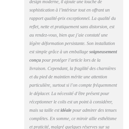
placement s'adaptent à
design moderne, il ajoute une touche de
presque toutes les
sophistication à l’intérieur tout en offrant un
scènes Design tendance
rapport qualité-prix exceptionnel. La qualité du
: le cadre moderne en
aluminium de ce
reflet, nette et pratiquement sans distorsion, est
miroir sur pied ajoute
au rendez-vous, bien que j’aie constaté une
de la structure au
miroir et souligne
légère déformation persistante. Son installation
également le sens
est simple grâce à un emballage
soigneusement
tendance de la pièce.
conçu
pour protéger l’article lors de la
Vous pouvez choisir
entre le noir et l'or qui
livraison. Cependant, la fragilité des charnières
conviennent à
et du pied de maintien mérite une attention
différents styles, qu'il
particulière, surtout si l’on compte fréquemment
s'agisse d'une chambre
à coucher, d'un salon
le déplacer. La nécessité d’être présent pour
ou d'un dressing Mise
réceptionner le colis est un point à considérer,
à niveau de l'emballage
: pour éviter que le
mais sa taille est
idéale
pour admirer des tenues
miroir ne soit
complètes. En somme, ce miroir allie esthétisme
endommagé pendant le
et praticité, malgré quelques réserves sur sa
transport, nous avons