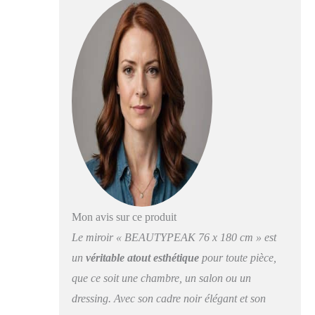
directement et
Noir
clairement Imagerie
HD et miroir
incassable : le miroir
mural utilise une
nouvelle
nanotechnologie pour
l'imagerie HD, il n'est
pas fragile. Le miroir
pleine longueur est
léger et fin et peut être
installé par une seule
personne Multifonction
: le miroir pleine
longueur peut être
Mon avis sur ce produit
placé sur le mur ou
Le miroir « BEAUTYPEAK 76 x 180 cm » est
porté grâce au support
pliable à l'arrière. À
un
véritable atout esthétique
pour toute pièce,
l'arrière du miroir se
que ce soit une chambre, un salon ou un
trouvent des crochets.
dressing. Avec son cadre noir élégant et son
Les trois méthodes de