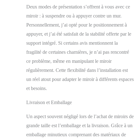
à coucher, d'un salon
Deux modes de présentation s’offrent à vous avec ce
ou d'un dressing Mise
miroir : à suspendre ou à appuyer contre un mur.
à niveau de l'emballage
Personnellement, j’ai opté pour le positionnement à
: pour éviter que le
miroir ne soit
appuyer, et j’ai été satisfait de la stabilité offerte par le
endommagé pendant le
support intégré. Si certains avis mentionnent la
transport, nous avons
fragilité de certaines charnières, je n’ai pas rencontré
renforcé et mis en
valeur l'emballage
ce problème, même en manipulant le miroir
régulièrement. Cette flexibilité dans l’installation est
un réel atout pour adapter le miroir à différents espaces
et besoins.
Livraison et Emballage
Un aspect souvent négligé lors de l’achat de miroirs de
grande taille est l’emballage et la livraison. Grâce à un
emballage minutieux comprenant des matériaux de