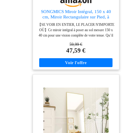
SONGMICS Miroir Intégral, 150 x 40
cm, Miroir Rectangulaire sur Pied, à
Poser au Sol, Cadre en Alliage
【SE VOIR EN ENTIER, LE PLACER N'IMPORTE
d’Aluminium, Verre Trempé, pour
OÙ】Ce miroir intégral à poser au sol mesure 150 x
Chambre, Salon, Dressing, Noir d'encre
40 cm pour une vision complète de votre tenue. Qu’il
LFM034B01
soit posé au sol ou fixé au mur, son reflet est toujours
59,99 €
parfait 【SOLIDE ET SÉCURISÉ】Doté d'un verre
47,59 €
trempé très résistant et d'un film de sécurité, ce miroir
sur pied minimise les risques de casse, assurant votre
sécurité même en cas de chute 【CHARMANT
DANS TOUTE PIÈCE】Ce miroir psyché présente
un cadre rectangulaire épuré qui ajoute de l'élégance à
votre intérieur. Plus qu’un simple miroir, c’est aussi
une pièce décorative qui rehausse le style de votre
chambre, entrée, salon ou salle de sport 【CADRE EN
ALLIAGE D'ALUMINIUM DE QUALITÉ
PREMIUM】Le cadre solide est conçu pour résister à
la rouille tout en conservant sa finition brillante. Il est
suffisamment robuste pour éviter les fissures pour une
longue durée de vie 【PRÊT À ÊTRE INSTALLÉ】
Prêt à poser et à utiliser, ce miroir intégral ne nécessite
aucun montage. Grâce à son cadre léger, il peut être
déplacé facilement et posé chez vous, à l’endroit de