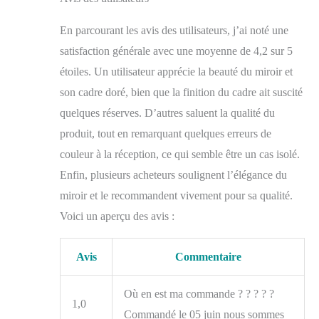
Facile à installer : le
miroir sur pied est déjà
En parcourant les avis des utilisateurs, j’ai noté une
préinstallé, il vous
suffit de le sortir de
satisfaction générale avec une moyenne de 4,2 sur 5
son emballage et
étoiles. Un utilisateur apprécie la beauté du miroir et
d'ouvrir le support en
son cadre doré, bien que la finition du cadre ait suscité
forme de U pour
finaliser l'installation.
quelques réserves. D’autres saluent la qualité du
Vous pouvez également
produit, tout en remarquant quelques erreurs de
placer le miroir en
couleur à la réception, ce qui semble être un cas isolé.
biais contre le mur ou
le suspendre à la
Enfin, plusieurs acheteurs soulignent l’élégance du
verticale Design
miroir et le recommandent vivement pour sa qualité.
moderne : grâce à son
cadre incurvé en
Voici un aperçu des avis :
alliage d'aluminium, ce
miroir sur pied
Avis
Commentaire
d’Antok présente un
aspect luxueux et
élégant. Placé dans
Où en est ma commande ? ? ? ? ?
1,0
votre salon ou votre
Commandé le 05 juin nous sommes
entrée, il est une