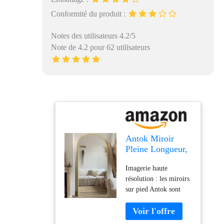
Conformité du produit :
Notes des utilisateurs 4.2/5
Note de 4.2 pour 62 utilisateurs
Antok Miroir
Pleine Longueur,
180 x 76 cm
Imagerie haute
Grand Miroir sur
résolution : les miroirs
Pied Bombé,
sur pied Antok sont
Miroir Mural
fabriqués à partir d'un
avec Cadre en
verre spécial qui offre
Alliage en
une grande clarté et
Aluminium et