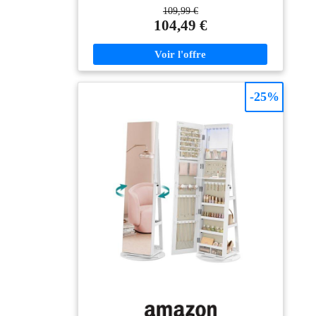
famille. Même en cas de choc accidentel, il résiste aux
aspect luxueux et
109,99 €
éclats et aux brisures, offrant une tranquillité d'esprit
104,49 €
élégant. Placé dans
absolue, surtout dans les maisons avec des enfants en
votre salon ou votre
bas âge ou des animaux de compagnie énergiques.
entrée, il est une
Miroir sur Pied & Mural -- Cette polyvalence
exceptionnelle vous permet de l'utiliser librement
décoration parfaite
comme miroir sur pied stable dans votre chambre ou
pour votre pièce
de le fixer facilement au mur en tant que miroir mural
-25%
pour économiser l'espace dans votre entrée ou salon.
L'installation est rapide et ne nécessite aucun outil
spécifique, offrant une liberté totale d'aménagement.
Design Arche & Cadre Aluminium -- L'arche gracieuse
de ce grand miroir mural apporte une touche d'élégance
moderne et d'esthétique unique à votre décoration
intérieure. Son cadre aluminium léger mais ultra-
résistant est anti-corrosion et assure une durabilité
exceptionnelle, tout en agrandissant visuellement
l'espace de la pièce où vous le placez. Grand Miroir
Pleine Longueur 171x76cm -- Profitez d'une réflexion
cristalline et sans distortion de la tête aux pieds avec
cette glace de haute qualité. Ce miroir rectangulaire
mural de grande taille illumine et agrandit visuellement
n'importe quelle pièce, qu'il s'agisse de votre chambre à
coucher, de votre salon ou d'un couloir étroit, créant
une atmosphère ouverte et accueillante. Set Complet &