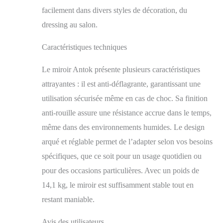
s'adaptent toujours à
facilement dans divers styles de décoration, du
votre intérieur, quel
dressing au salon.
que soit le style que
vous recherchez
Caractéristiques techniques
Durables et sûrs : les
miroirs Antok sont
Le miroir Antok présente plusieurs caractéristiques
fabriqués à partir de
matériaux
attrayantes : il est anti-déflagrante, garantissant une
antidéflagrants ; même
utilisation sécurisée même en cas de choc. Sa finition
si le miroir est
endommagé, il ne se
anti-rouille assure une résistance accrue dans le temps,
brisera pas en
même dans des environnements humides. Le design
morceaux sur le sol.
arqué et réglable permet de l’adapter selon vos besoins
Nos miroirs sur pied
sont solidement
spécifiques, que ce soit pour un usage quotidien ou
emballés, dans tous les
pour des occasions particulières. Avec un poids de
sens, dans des cartons
alvéolés de qualité
14,1 kg, le miroir est suffisamment stable tout en
supérieure, afin
restant maniable.
d'éviter tout dommage
pendant le transport
Avis des utilisateurs