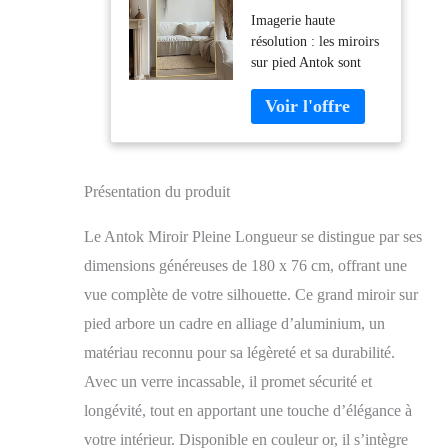
180 x 76 cm
Imagerie haute
Grand Miroir sur
résolution : les miroirs
Pied Bombé,
sur pied Antok sont
Miroir Mural
fabriqués à partir d'un
avec Cadre en
verre spécial qui offre
Alliage en
une grande clarté et
Aluminium et
d'excellentes propriétés
Verre Incassable,
optiques. Avec le
Miroirs de Sol
miroir sur pied bombé
pour Salon,
Présentation du produit
Antok, votre beauté
Dressing, Or
sera reflétée de
Le Antok Miroir Pleine Longueur se distingue par ses
manière claire et fidèle
dimensions généreuses de 180 x 76 cm, offrant une
dans le miroir Grand
miroir : la taille du
vue complète de votre silhouette. Ce grand miroir sur
miroir de sol est de
pied arbore un cadre en alliage d’aluminium, un
180 x 76cm. Tous les
matériau reconnu pour sa légèreté et sa durabilité.
miroirs sur pied sont
disponibles en deux
Avec un verre incassable, il promet sécurité et
couleurs classiques :
longévité, tout en apportant une touche d’élégance à
noir et doré. Ainsi, nos
votre intérieur. Disponible en couleur or, il s’intègre
miroirs sur pied