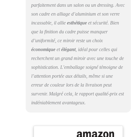
fabriqués à partir de
parfaitement dans un salon ou un dressing. Avec
matériaux
son cadre en alliage d’aluminium et son verre
antidéflagrants ; même
si le miroir est
incassable, il allie
esthétique
et sécurité. Bien
endommagé, il ne se
que la finition du cadre puisse manquer
brisera pas en
d’uniformité, ce miroir reste un choix
morceaux sur le sol.
Nos miroirs sur pied
économique
et
élégant
, idéal pour celles qui
sont solidement
recherchent un grand miroir avec une touche de
emballés, dans tous les
sens, dans des cartons
sophistication. L’emballage soigné témoigne de
alvéolés de qualité
l’attention portée aux détails, même si une
supérieure, afin
erreur de couleur lors de la livraison peut
d'éviter tout dommage
pendant le transport
survenir. Malgré cela, le rapport qualité-prix est
Facile à installer : le
indéniablement avantageux.
miroir sur pied est déjà
préinstallé, il vous
suffit de le sortir de
son emballage et
d'ouvrir le support en