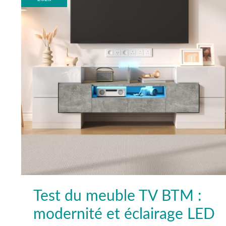
TV
BTM
:
modernité
et
éclairage
LED
Test du meuble TV BTM :
modernité et éclairage LED