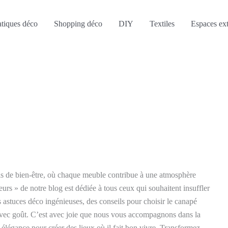
atiques déco
Shopping déco
DIY
Textiles
Espaces ext
is de bien-être, où chaque meuble contribue à une atmosphère
eurs » de notre blog est dédiée à tous ceux qui souhaitent insuffler
s astuces déco ingénieuses, des conseils pour choisir le canapé
 avec goût. C’est avec joie que nous vous accompagnons dans la
t élégance pour créer des lieux où il fait bon vivre. Transformez