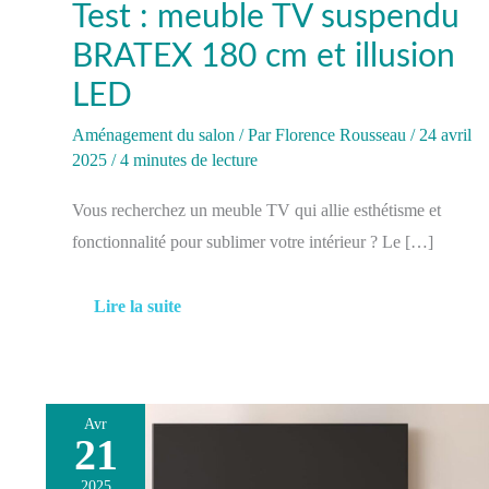
Test : meuble TV suspendu
BRATEX 180 cm et illusion
LED
Aménagement du salon
/ Par
Florence Rousseau
/
24 avril
2025
/
4 minutes de lecture
Vous recherchez un meuble TV qui allie esthétisme et
fonctionnalité pour sublimer votre intérieur ? Le […]
Lire la suite
Avr
21
Test
du
2025
meuble