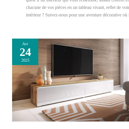
chacune de vos pièces en un tableau vivant, reflet de votr
intérieur ? Suivez-nous pour une aventure décorative où in
Avr
24
Test
:
2025
meuble
TV
suspendu
BRATEX
180
cm
et
illusion
LED