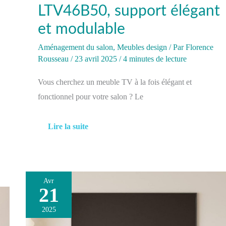
LTV46B50, support élégant
et modulable
Aménagement du salon
,
Meubles design
/ Par
Florence
Rousseau
/
23 avril 2025
/
4 minutes de lecture
Vous cherchez un meuble TV à la fois élégant et
fonctionnel pour votre salon ? Le
Lire la suite
Avr
21
Avis
sur
2025
l’armoire
TV