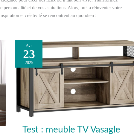
e personnalité et de vos aspirations. Alors, prêt à réinventer votre
spiration et créativité se rencontrent au quotidien !
Avr
23
Test
:
2025
meuble
TV
Vasagle
LTV46B50,
support
élégant
et
modulable
Test : meuble TV Vasagle