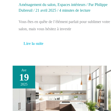
Aménagement du salon
,
Espaces intérieurs
/ Par
Philippe
Dubreuil
/
21 avril 2025
/
4 minutes de lecture
Vous êtes en quête de l’élément parfait pour sublimer votre
salon, mais vous hésitez à investir
Lire la suite
Avr
19
Idées
de
2025
design
de
cuisine
modernes
et