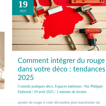
19
Comment
intégrer
2025
du
rouge
dans
votre
déco
:
tendances
2025
Comment intégrer du rouge
dans votre déco : tendances
2025
Conseils pratiques déco
,
Espaces intérieurs
/ Par
Philippe
Dubreuil
/
19 avril 2025
/
2 minutes de lecture
ajouter du rouge à votre décoration peut transformer un