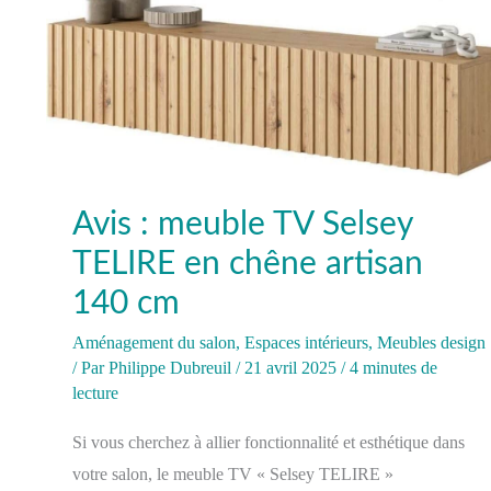
artisan
140
cm
Avis : meuble TV Selsey
TELIRE en chêne artisan
140 cm
Aménagement du salon
,
Espaces intérieurs
,
Meubles design
/ Par
Philippe Dubreuil
/
21 avril 2025
/
4 minutes de
lecture
Si vous cherchez à allier fonctionnalité et esthétique dans
votre salon, le meuble TV « Selsey TELIRE »