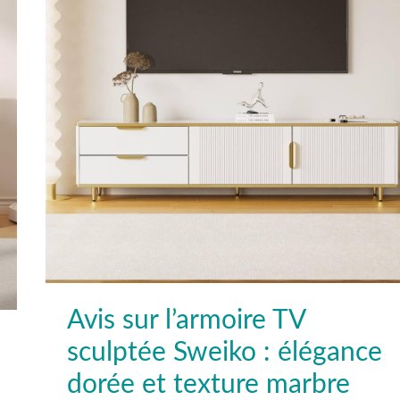
sculptée
Sweiko
:
élégance
dorée
et
texture
marbre
Avis sur l’armoire TV
sculptée Sweiko : élégance
dorée et texture marbre