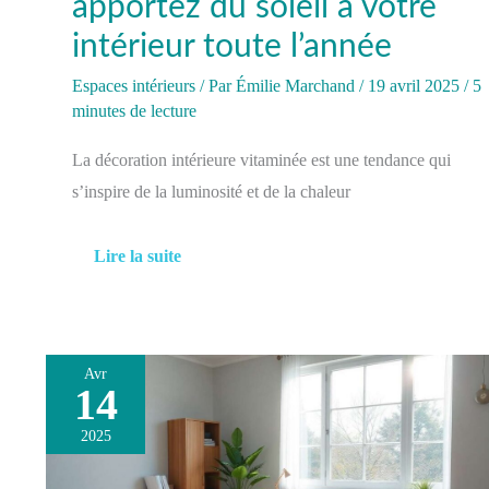
apportez du soleil à votre
intérieur toute l’année
Espaces intérieurs
/ Par
Émilie Marchand
/
19 avril 2025
/
5
minutes de lecture
La décoration intérieure vitaminée est une tendance qui
s’inspire de la luminosité et de la chaleur
Lire la suite
Avr
14
Décoration
Feng
2025
Shui
:
aménager