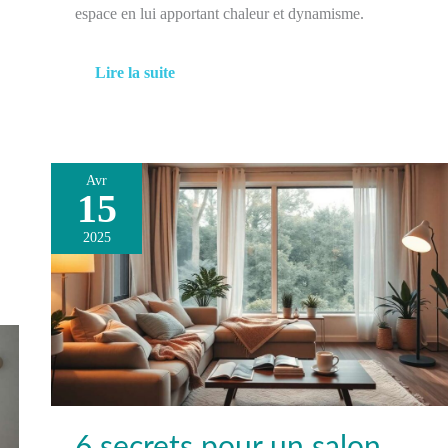
espace en lui apportant chaleur et dynamisme.
Lire la suite
Avr
15
6
secrets
2025
pour
un
salon
réconfortant
6 secrets pour un salon