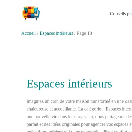
Aller
au
Conseils pr
contenu
Accueil
Espaces intérieurs
Page 18
Espaces intérieurs
Imaginez un coin de votre maison transformé en une oas
chaleureuse et accueillante. La catégorie « Espaces intéri
une nouvelle vie dans leur foyer. Ici, nous partageons de
parfait et des idées originales pour agencer vos espaces
quête d’un intérieur qui vous ressemble, alliant confort e