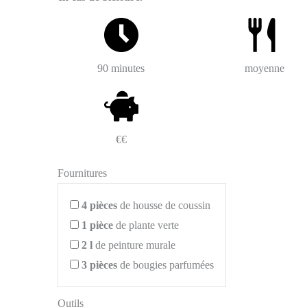
90 minutes
moyenne
€€
Fournitures
4
pièces
de housse de coussin
1
pièce
de plante verte
2
l
de peinture murale
3
pièces
de bougies parfumées
Outils