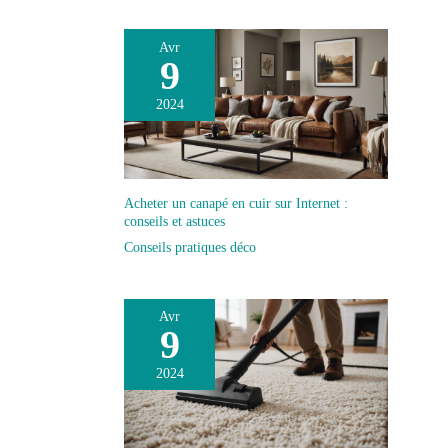
CONFORT
résistance en cas de
D'UTILISATION : Le
chute Agrafe : elle
Avr
boitier du mètre
9
permet de porter le
possède un revêtement
mètre ruban à la
en caoutchouc
ceinture pour un
2024
antidérapant antichocs
encombrement
qui offre une meilleure
minimum et vous
adhérence pour une
libérer les mains
prise en main optimale
lors des manipulations
Acheter un canapé en cuir sur Internet :
et une meilleure
conseils et astuces
résistance en cas de
Conseils pratiques déco
chute AGRAFE : Elle
permet de porter le
mètre ruban à la
Avr
ceinture pour un
9
encombrement
minimum et vous
2024
libérer les mains