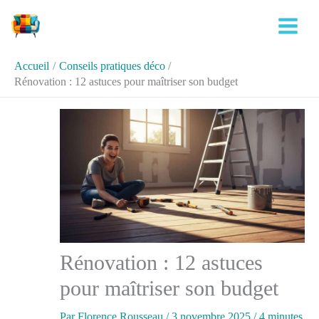
Aller
Rechercher
au
contenu
Accueil
Conseils pratiques déco
Rénovation : 12 astuces pour maîtriser son budget
Rénovation : 12 astuces
pour maîtriser son budget
Par
Florence Rousseau
/
3 novembre 2025
/
4 minutes