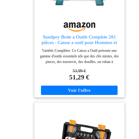
déplacement.
Sundpey Boite a Outils Complete 281
pièces - Caisse a outil pour Hommes et
Femmes Malette Outils Complet Avec
Variétés Complètes: Ce Caisse a Outil présente une
Ensemble de Clés à Douille Ensemble de
gamme d'outils essentiels tels que des clés mixtes, des
Tournevis Clé Hexagonale Métrique
pinces, des tournevis, des douilles, un ruban à
Pinces
mesurer, et plus encore. Les poignées à prise souple
53,99 €
offrent un confort et un contrôle supérieurs lors de
51,29 €
l'utilisation. Chaque outil est solidement fixé à sa place
respective, évitant tout mouvement ou rayures inutiles.
Malette Outils Multi-Usage: De l'assemblage de
meubles à la résolution de simples problèmes de
plomberie, en passant par l'installation d'éléments
essentiels pour le jardin et la terrasse, et la réparation
de vélos, ce kit d'outils vous couvre. Chaque outil est
fabriqué avec des matériaux de haute qualité, en faisant
un choix fiable pour tous vos projets intérieurs et
extérieurs. 281 Pièces Caisse a Outil Complete: La
sélection ultime pour tous vos projets généraux,