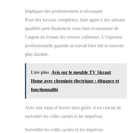
BRICOLAGE INDISPENSABLES : Cette trousse à
outils compacte contient les outils les plus utiles pour
Impliquer des professionnels si nécessaire
les réparations de bricolage de base à la maison.
Accrocher des planches, ouvrir des boîtes, serrer des
Pour des travaux complexes, faire appel à des artisans
vis, c'est le kit de démarrage idéal pour les réparations
domestiques FACILE À TRANSPORTER ET À
qualifiés peut finalement vous faire économiser de
RANGER - Rangée dans un étui moulé par soufflage
l’argent en évitant des erreurs coûteuses. L’expertise
pratique pour un rangement et un transport faciles de
l'outil. Intérieur robuste et organiseur pour maintenir
professionnelle garantit un travail bien fait et souvent
les outils en place Comprend : un assortiment complet
plus durable.
de clés hexagonales de qualité professionnelle, une
gamme complète de tournevis de précision, un marteau
à panne fendue, un mètre ruban, une pince à joint
coulissant, etc. Également inclus : une variété
Lire plus
Avis sur le meuble TV Skraut
d'embouts de tournevis de 1/4" : cruciforme, plat,
Home avec cheminée électrique : élégance et
carré, étoile et Pozi Conception unique : le coffret noir
le rend résistant à la saleté. Sa forme en losange le rend
fonctionnalité
unique et tendance. Dimensions du coffret : 33 x 18 x
8,2 cm. Poids net : 1,7 kg
Avec une main-d’œuvre bien gérée, il est crucial de
surveiller les coûts cachés et les imprévus.
Surveiller les coûts cachés et les imprévus