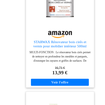
STARWAX Rénovateur bois cirés et
vernis pour mobilier intérieur 500ml
MULTI-FONCTION : Le rénovateur bois cirés permet
de nettoyer en profondeur les meubles et parquets,
d'estomper les rayures et griffes de surfaces. De
redonner de la brillance et de l'éclat et de nourrir le bois
16,71 €
tout en ravivant la teinte d'origine USAGE
13,99 €
INTERIEUR : Le rénovateur bois s'utilise pour le bois
intérieur (parquet, mobilier). Il peut s'appliquer sur les
bois vernis (anciens ou récents), le bois encrassé par
les couches de cires. TRES BON RENDEMENT : Le
rénovateur bois a un rendement d'environ 30m² / L. De
plus il est A+ en émissions dans l'air intérieur. MODE
D'EMPLOI : Agiter le bidon avant emploi. Imbiber un
chiffon en coton et étendre sur la surface à rénover en