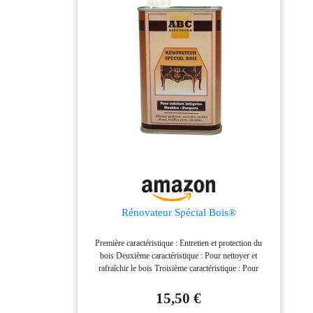
procédant par mouvements circulaires. Ne pas
appliquer au pinceau ou au tampon. Lustrer avec une
chamoisine. STARWAX, EXPERT DE
L’ENTRETIEN DEPUIS 1946 : Des produits
efficaces et agréables à utiliser, conçus pour les
perfectionnistes. Fabriqués en France. Emballages
allégés en plastique vierge.
Rénovateur Spécial Bois®
Première caractéristique : Entretien et protection du
bois Deuxième caractéristique : Pour nettoyer et
rafraîchir le bois Troisième caractéristique : Pour
meubles, parquets, cuisines équipées Quatrième
caractéristique : Redonne à votre meuble sa couleur
15,50 €
d'origine