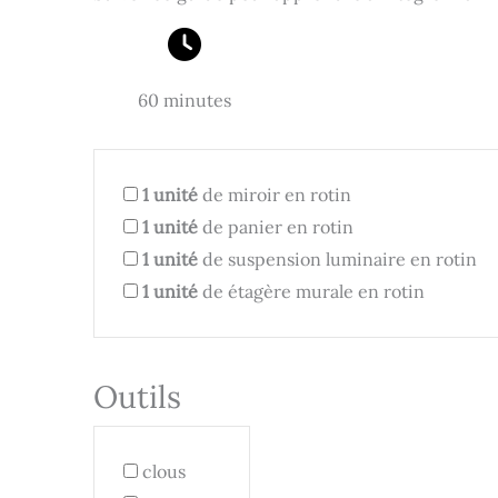
60 minutes
1
unité
de miroir en rotin
1
unité
de panier en rotin
1
unité
de suspension luminaire en rotin
1
unité
de étagère murale en rotin
Outils
clous