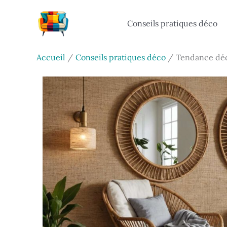
Aller
au
Conseils pratiques déco
contenu
Accueil
Conseils pratiques déco
Tendance déco