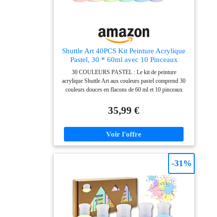
Shuttle Art 40PCS Kit Peinture Acrylique
Pastel, 30 * 60ml avec 10 Pinceaux
30 COULEURS PASTEL : Le kit de peinture
acrylique Shuttle Art aux couleurs pastel comprend 30
couleurs douces en flacons de 60 ml et 10 pinceaux
pour la peinture et l'artisanat. Les tons pastel sont
parfaits pour créer des projets artistiques charmants et
35,99 €
rêveurs, et sont largement appliqués sur des fonds
chauds et romantiques QUALITÉ ARTISTE : Notre
acrylique peinture a une texture crémeuse et lisse, et est
facile à mélanger pour créer de nouvelles couleurs. La
haute viscosité et la richesse des pigments garantissent
une excellente expérience de peinture pour les artistes
-31%
de tous niveaux MULTI-USAGES : La peinture
acrylique a une grande couverture et sèche rapidement,
elle est également imperméable, adaptée à la peinture
sur la plupart des surfaces comme la toile, les pierres,
le bois, la céramique, le tissu, le métal et plus encore
NON-TOXIQUE ET CERTIFIÉE : Conforme aux