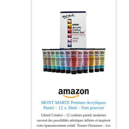
ses propres teintes et réaliser tous les projets créatifs
que l'on souhaite ! 👕 La peinture gouache est idéale
pour les plus jeunes : grâce à sa texture plus épaisse,
elle est facile à manipuler. Elle est donc très appréciée
des professeurs des écoles, et des crèches. Facilement
lavable, elle ne tâchera pas les vêtements des enfants.
➕Astuce, la Gouache Néfertari Premium Cléopâtre
peut être mélangée à 50% avec de la Cléocol pour
obtenir une peinture plastifiée ou à 50 % avec de la
Biogum pour créer une gouache avec un effet satiné.
MONT MARTE Peinture Acryliques
Pastel – 12 x 36ml – Fort pouvoir
couvrant et finition satinée – Couleurs
Liberté Créative – 12 couleurs pastels modernes
pour Toiles, Cartons, Papiers, Cuirs,
ouvrent des possibilités artistiques infinies et inspirent
Autres
votre épanouissement créatif. Texture Onctueuse – Les