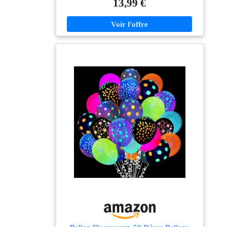
13,99 €
fêtes, le camping, les concerts et autres activités
nocturnes.Decoration nouvel an Sûr, non toxique et
sans fuite: Loups et lunettes de fête, Fabriqué avec des
matériaux de qualité supérieure pour la durabilité et la
sécurité. Nos bracelet fluorescent sont non-toxiques,
non-inflammables, et sûrs pour les enfants et les
adultes. Et il a une fonction imperméable, très adapté
pour les fêtes de piscine, les activités de plage, etc.
Cadeaux Enfant Longue Durée de Luminescence:
Loups et lunettes de fête, Les bâtons lumineux
fluorescent ont une durée de luminescence de 8 à 12
heures, ce qui permet de les faire briller toute la nuit
lors de la fête. Rendez vos événements plus
mémorables avec nos bâtonnets lumineux de haute
qualité. Leur longue durée de luminescence vous fera
briller de mille feux lors de la fête. Cotillons nouvel an
Possibilités Infinies: Loups et lunettes de fête, Soyez
créatif avec nos bracelet fluorescent lumineux! Créez
des petits cadeaux anniversaire, des vetement fluo, des
bracelet soiree et bien plus encore! Vous pouvez coller
les bâtons lumineux sur votre corps pour faire des
figures lumineuses, puis éteindre la lumière et danser
toute la nuit.Les bâtons lumineux sont les meilleurs
Accessoires pour la fête du nouvel an Le Cadeau le
Plus Cool: Loups et lunettes de fête. Le cadeau le plus