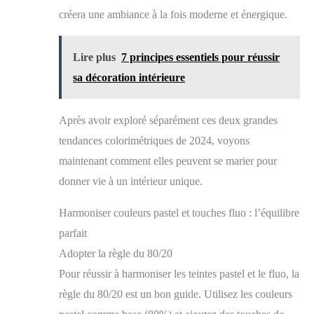
séances photo ou les décorations murales - créez des
créera une ambiance à la fois moderne et énergique.
images inoubliables avec ces accessoires photo
amusants. Capturez des moments spéciaux avec vos
amis et votre famille et créez des souvenirs uniques !
Lire plus
7 principes essentiels pour réussir
🎨【Assemblage Facile à Faire Soi-Même】 Collez
les cartes en papier avec les bâtons de bambou et les
sa décoration intérieure
points de colle inclus – que le plaisir commence !
Créez votre photo booth accessories propre style et
rendez votre fête encore plus créative et colorée avec
Après avoir exploré séparément ces deux grandes
ces accessoires de photomaton individuels. 🎁
【Accessoires de Fête Parfaits】 Accessoires
tendances colorimétriques de 2024, voyons
Photobooth idéaux pour les fêtes néon, les
anniversaires, les mariages, le réveillon du Nouvel An,
maintenant comment elles peuvent se marier pour
Noël, les baby showers, les remises de diplômes, les
donner vie à un intérieur unique.
cocktails et plus encore. Ces accessoires pour
photomaton apportent de l'ambiance à tout événement
et créent une atmosphère amusante pour les photos de
Harmoniser couleurs pastel et touches fluo : l’équilibre
groupe !
parfait
Adopter la règle du 80/20
Pour réussir à harmoniser les teintes pastel et le fluo, la
règle du 80/20 est un bon guide. Utilisez les couleurs