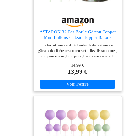
ASTARON 32 Pcs Boule Gâteau Topper
Mini Ballons Gâteau Topper Bâtons
Boules en Mousse Pics à Gâteau Boules
Le forfait comprend: 32 boules de décorations de
Décorations de Gâteau pour Fête de
gâteaux de différentes couleurs et tailles. Ils sont dorés,
Mariage Anniversaire (Vert Brun Or)
vert poussiéreux, brun jaune, blanc cassé comme le
montre l'image, 8 pièces de chaque couleur. TAILLE:
14,99 €
Le diamètre de ces boules de décoration de gâteau est
13,99 €
de 0,79 pouce/ 2 cm, 0,98 pouce/ 2,5 cm, 1,18 pouce/
3 cm, 1,57 pouce/ 4 cm, 8 pièces de chaque taille. La
combinaison de la taille et de la couleur décorera votre
gâteau plus en couches et délicat. Matériau de qualité
supérieure : ces boules pour cupcakes sont fabriquées
en mousse et en fil de fer. Coffre-fort pour décorer les
aliments à température ambiante, tels que la décoration
de gâteaux ou de desserts, ou les cupcakes, les fruits,
le fromage et tout plat et apéritif que vous souhaitez
décorer. Décorations de gâteau de fête : ces boules de
décoration de gâteau sont très mignonnes, comme des
mini ballons, plusieurs couleurs ont été assorties et