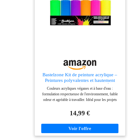
Bastelzone Kit de peinture acrylique –
Peintures polyvalentes et hautement
pigmentées pour loisirs et artistes. À base
Couleurs acryliques véganes et à base d'eau :
d'eau, opaque, lumineuse et prête à
formulation respectueuse de l'environnement, faible
l'emploi, végétalienne (6 couleurs fluo x
odeur et agréable à travailler. Idéal pour les projets
60
créatifs dans le loisir et le domaine artistique.
HAUTEMENT PIGMENTÉ & ÉCLAIRANT –
14,99 €
Couleurs intenses et brillantes avec un excellent
pouvoir couvrant. Disponible dans de nombreuses
variantes : teintes classiques, métalliques, pastels ou
néons. Mélangeable et prêt à l'emploi : consistance
crémeuse pour des couches de peinture uniformes. Prêt