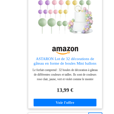
combinées, très appropriées pour la décoration de
gâteau lors de diverses fêtes, telles que fête
d'anniversaire, baby shower, Saint Valentin, mariage. ,
fête de révélation du genre, décorations de cupcakes de
fête d'anniversaire. Vous pouvez également les
appliquer pour la crème glacée, les fruits, les biscuits et
autres desserts. Astuces : Ces boules de cupcake
toppers sont jetables et non comestibles. Uniquement à
des fins de décoration, ce n'est pas comestible et
veuillez ne pas l'utiliser au four ou au micro-ondes.
ASTARON Lot de 32 décorations de
gâteau en forme de boules Mini ballons
Bâtonnets de décoration de gâteau
Le forfait comprend : 32 boules de décoration à gâteau
Boules en mousse Pics à gâteau pour fête
de différentes couleurs et tailles. Ils sont de couleurs
de mariage Anniversaire (Coloré)
rose clair, jaune, vert et violet comme le montre
l'image, 8 pièces de chaque couleur. TAILLE : Le
diamètre de ces boules est de 2 cm, 2,5 cm, 3 cm, 4
13,99 €
cm, 8 pièces de chaque taille. La combinaison de la
taille et de la couleur décorera votre gâteau avec plus de
finesse et de délicatesse. Matériau de qualité supérieure
: ces boules colorées pour cupcakes sont faites de
mousse et de fil. Sans danger pour décorer les aliments