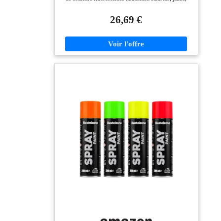
orange, rose, vert, bleu et violet. La concentration en
pigments est élevée, les couleurs sont durables et
26,69 €
lumineuses, et il n'est pas facile de s'estomper. Il
convient à la peinture artistique et à l'habillage avec des
effets lumineux Effet lumineux de longue durée: Une
fois que le Acrylique fluorescent est irradié par la
lumière naturelle ou la lumière ultraviolette, il peut
continuer à émettre une fluorescence brillante dans
l'obscurité et le temps lumineux peut atteindre plusieurs
heures.Particulièrement adapté pour Halloween, Noël,
les soirées nocturnes, les installations artistiques et
autres scènes, donnant à l'œuvre une sensation
dynamique de charme léger Facile à utiliser: grande
bouteille compressible de 4 oz (120 ml), facile à utiliser
et à verser. La conception du couvercle de la boucle et
le bouchon étanche sont utilisés, qui sont bien scellés
pour empêcher la peinture de sécher et la garder fraîche
Compatible avec une variété de surfaces: il peut être
adapté à la toile, au bois, à la pierre, au plastique, au
papier, au métal, au verre, aux murs et à d'autres
surfaces matérielles, et peut facilement faire face à la
décoration intérieure et extérieure, à la création de
vacances (comme Halloween et décoration à thème de
Noël), projets de conception artistiques faits à la main
et personnalisés pour élargir les possibilités créatives