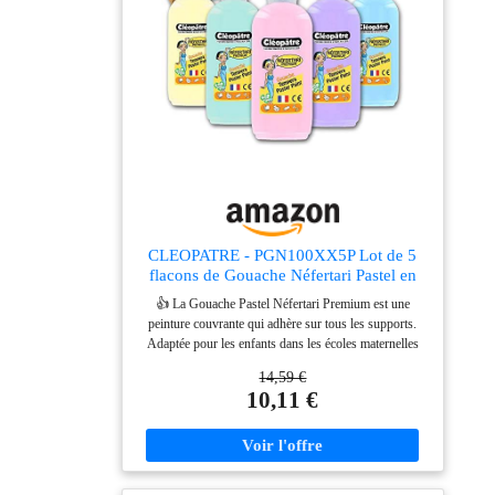
normes ASTM D-4236 et EN71-3, la peinture pastel
est non toxique et sans acide, sûre et adaptée à tous les
âges GARANTIE DE SERVICE : Votre satisfaction
est notre priorité absolue, veuillez vous rassurer en
achetant nos produits. Si vous n'êtes pas satisfait de
nos produits ou si vous avez des questions, n'hésitez
pas à nous contacter à tout moment
CLEOPATRE - PGN100XX5P Lot de 5
flacons de Gouache Néfertari Pastel en
100ml Multicolore
👍 La Gouache Pastel Néfertari Premium est une
peinture couvrante qui adhère sur tous les supports.
Adaptée pour les enfants dans les écoles maternelles
ou primaires, elle a un bel aspect onctueux, elle est
14,59 €
agréable à étaler et adhère sur le papier, le carton, le
10,11 €
bois, les pots en terre, le métal et le verre. 🎨 Claires,
douces et tendres, ces couleurs pastel donneront un
effet rafraichissant et joyeux à toutes les créations ! 🌞
Après séchage, les couleurs sont vives et lumineuses.
Toutes les couleurs sont miscibles, idéal pour obtenir