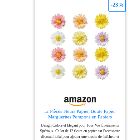
à température ambiante, tels que la décoration de
-23%
gâteaux ou de desserts, ou les cupcakes, les fruits, le
fromage et tout plat et apéritif que vous souhaitez
décorer. Conseils : ces boules colorées de décoration
de gâteau sont jetables et non comestibles, uniquement
à des fins de décoration, et veuillez ne pas les utiliser
au four ou au micro-ondes.
12 Pièces Fleurs Papier, Boule Papier
Marguerites Pompons en Papiers
Pompons Décoratifs en Papiers
Design Coloré et Élégant pour Tous Vos Événements
Marguerites Pastel Pour Mariage Party
Spéciaux: Ce lot de 12 fleurs en papier est l’accessoire
Anniversaire Baptême Pour Chambre
décoratif idéal pour ajouter une touche de fraîcheur et
Maison Fete Jardin Décoration