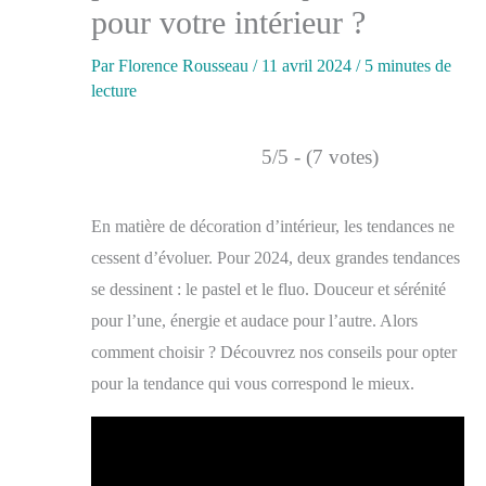
pour votre intérieur ?
Par
Florence Rousseau
/
11 avril 2024
/
5 minutes de
lecture
5/5 - (7 votes)
En matière de décoration d’intérieur, les tendances ne
cessent d’évoluer. Pour 2024, deux grandes tendances
se dessinent : le pastel et le fluo. Douceur et sérénité
pour l’une, énergie et audace pour l’autre. Alors
comment choisir ? Découvrez nos conseils pour opter
pour la tendance qui vous correspond le mieux.