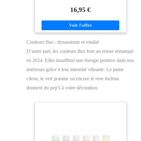
couleurs offrent une consistance onctueuse et crémeuse
et un bon pouvoir couvrant pour des œuvres d'art
16,95 €
vivantes ou subtiles. Séchage Rapide et Semi-Mat –
Les couleurs sèchent rapidement et offrent un fini
semi-mat, idéal pour appliquer plusieurs couches en
une seule séance sans devoir attendre longtemps.
Application Versatile – Du papier au cuir en passant
Couleurs fluo : dynamisme et vitalité
par la toile, ces peintures adhèrent parfaitement et
ouvrent un monde d'expérimentations artistiques. Non
D’autre part, les couleurs fluo font un retour remarqué
Toxiques et sans Risque – Des peintures à base d'eau
qui sont non seulement faciles à nettoyer, mais aussi
en 2024. Elles insufflent une énergie positive dans nos
non toxiques, pour que vous puissiez profiter de votre
intérieurs grâce à leur intensité vibrante. Le jaune
art sans crainte.
citron, le vert pomme ou encore le rose fuchsia
donnent du pep’s à votre décoration.