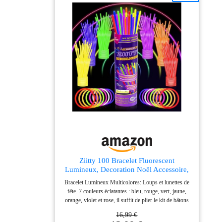
Ziitty 100 Bracelet Fluorescent
Lumineux, Decoration Noël Accessoire,
7 Magnifiques Couleurs Bâton
Bracelet Lumineux Multicolores: Loups et lunettes de
Lumineux, Accessoire Fluo, Loups et
fête. 7 couleurs éclatantes : bleu, rouge, vert, jaune,
lunettes de fête Gadgets Néon pour
orange, violet et rose, il suffit de plier le kit de bâtons
Décoration Nouvel an de Fête
lumineux pour que les couleurs apparaissent! Idéal
16,99 €
pour les fêtes du Nouvel An, noël, les activités de