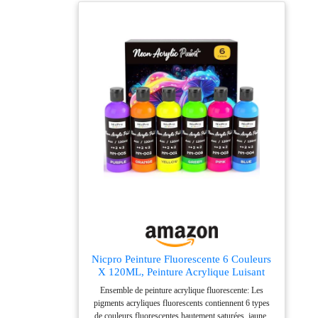
à l'emploi directement à partir de la bouteille, séchage
rapide et combinable de multiples façons. Convient
pour de nombreuses surfaces : adhérence parfaite sur
toile, papier, bois, carton, pierre, céramique, pâte à
modeler, tissu, etc. Idéal pour le coulage, les
techniques mixtes, le bricolage et l'art décoratif. Conçu
pour les loisirs et les artistes : qualité supérieure pour
des techniques créatives, des détails fins, des travaux
structurels ou des applications de peinture
superficielles. Idéal pour les débutants, les confirmés et
les créateurs créatifs.
Nicpro Peinture Fluorescente 6 Couleurs
X 120ML, Peinture Acrylique Luisant
Dans Le Noir, Acrylique Fluorescente
Ensemble de peinture acrylique fluorescente: Les
pour Projets De Bricolage, Vêtements De
pigments acryliques fluorescents contiennent 6 types
Fête, Halloween, Décorations De Noël
de couleurs fluorescentes hautement saturées, jaune,