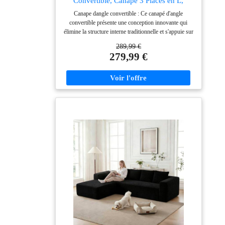
Convertible, Canape 3 Places en L,
Compressible canapé modulable Cloud
Canape dangle convertible : Ce canapé d'angle
avec Assise Profonde, canape Dangle
convertible présente une conception innovante qui
Convertible et Librement combinable
élimine la structure interne traditionnelle et s'appuie sur
pour Le Salon, Beige
une structure multicouche en mousse haute densité
289,99 €
pour un soutien stable et uniforme. Le rembourrage en
279,99 €
mousse à mémoire de forme haute densité épouse les
contours du corps, offrant une sensation de confort
aérien comparable à celle de se reposer sur un nuage,
tout en préservant sa forme et en évitant
l'affaissement.Parfait comme canapé-lit quotidien ou lit
d'appoint occasionnel, il s'adapte facilement à votre
pièce et à votre style de vie.Dimension:261 x 171 x 58
cm. Canapé de salon tissu velours côtelé :
Confectionné en velours côtelé de qualité, ce canapé
modulaire apporte une touche de luxe à votre salon
grâce à son toucher doux et texturé. Résistant aux
éclaboussures et facile à nettoyer, il simplifie l'entretien
quotidien. Ses housses amovibles et lavables facilitent
le nettoyage, ce qui le rend idéal pour les familles avec
enfants ou animaux de compagnie. Le tissu offre une
assise chaude, confortable et respirante. Configuration
modulaire adaptable : Ce canapé d'angle sans armature
offre une grande flexibilité d'agencement ; chaque
élément peut être configuré de différentes manières.