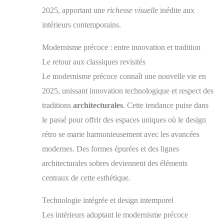
Canapé d'angle modulaire en forme de L - Chaise
2025, apportant une
richesse visuelle
inédite aux
longue incurvée - Tissu velours côtelé - Mousse haute
intérieurs contemporains.
densité - 5 coussins - 2 poches latérales - Fond
antidérapant - Convient aux enfants et aux animaux
domestiques
Modernisme précoce : entre innovation et tradition
Le retour aux classiques revisités
Le modernisme précoce connaît une nouvelle vie en
2025, unissant innovation technologique et respect des
traditions
architecturales
. Cette tendance puise dans
le passé pour offrir des espaces uniques où le design
rétro se marie harmonieusement avec les avancées
modernes. Des formes épurées et des lignes
architecturales sobres deviennent des éléments
centraux de cette esthétique.
Technologie intégrée et design intemporel
Les intérieurs adoptant le modernisme précoce