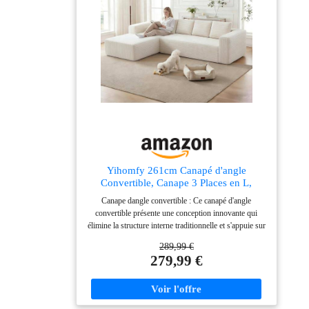
Yihomfy 261cm Canapé d'angle
Convertible, Canape 3 Places en L,
Compressible canapé modulable Cloud
Canape dangle convertible : Ce canapé d'angle
avec Assise Profonde, canape Dangle
convertible présente une conception innovante qui
Convertible et Librement combinable
élimine la structure interne traditionnelle et s'appuie sur
pour Le Salon, Beige
une structure multicouche en mousse haute densité
289,99 €
pour un soutien stable et uniforme. Le rembourrage en
279,99 €
mousse à mémoire de forme haute densité épouse les
contours du corps, offrant une sensation de confort
aérien comparable à celle de se reposer sur un nuage,
tout en préservant sa forme et en évitant