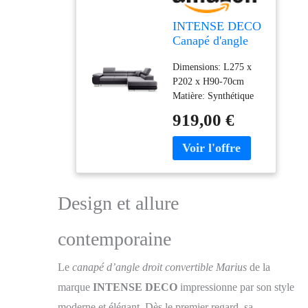
INTENSE DECO
Canapé d'angle
Droit Convertible
Dimensions: L275 x
Marius Gris et
P202 x H90-70cm
Noir
Matière: Synthétique
(Polyuréthane); Tissu
919,00 €
(100% Polyester)
Livraison en France
Métropolitaine
uniquement hors
Corse. Livraison au
pas de porte de votre
Design et allure
domicile (rez-de-
chaussée).
contemporaine
Le
canapé d’angle droit convertible Marius
de la
marque
INTENSE DECO
impressionne par son style
moderne et élégant. Dès le premier regard, sa