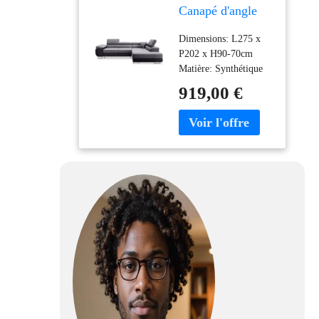
Canapé d'angle
Droit Convertible
Dimensions: L275 x
Marius Gris et
P202 x H90-70cm
Noir
Matière: Synthétique
(Polyuréthane); Tissu
919,00 €
(100% Polyester)
Livraison en France
Métropolitaine
uniquement hors
Corse. Livraison au
pas de porte de votre
domicile (rez-de-
chaussée).