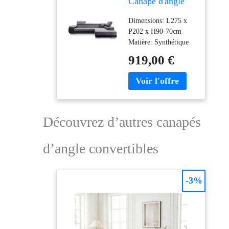
Canapé d'angle
Droit Convertible
Dimensions: L275 x
Marius Gris et
P202 x H90-70cm
Noir
Matière: Synthétique
(Polyuréthane); Tissu
919,00 €
(100% Polyester)
Livraison en France
Métropolitaine
uniquement hors
Corse. Livraison au
pas de porte de votre
Découvrez d’autres canapés
domicile (rez-de-
chaussée).
d’angle convertibles
-3%