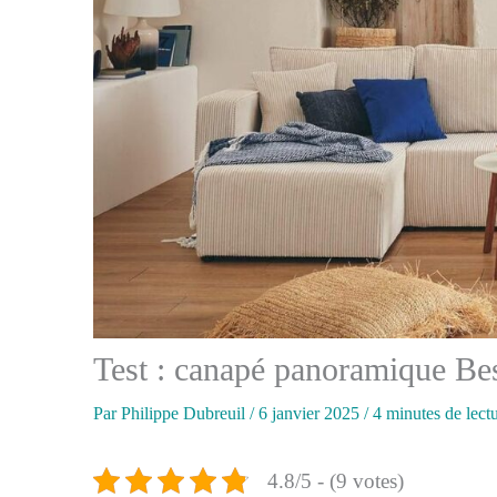
Test : canapé panoramique Bes
Par
Philippe Dubreuil
/
6 janvier 2025
/
4 minutes de lect
4.8/5 - (9 votes)