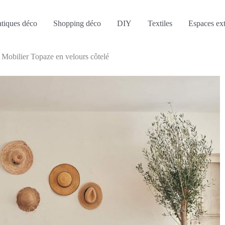
atiques déco
Shopping déco
DIY
Textiles
Espaces ext
 Mobilier Topaze en velours côtelé