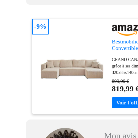
-9%
Bestmobilie
Convertible
GRAND CANAPE 
grâce à ses dim
320x85x140cm /
899,99 €
819,99 
Mon avis 