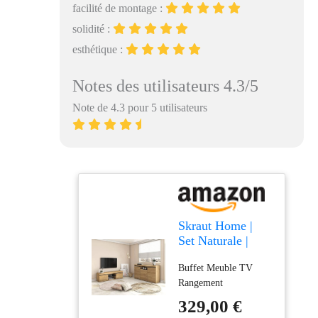
facilité de montage :
solidité :
esthétique :
Notes des utilisateurs 4.3/5
Note de 4.3 pour 5 utilisateurs
Skraut Home |
Set Naturale |
Salle à Manger |
Buffet Meuble TV
Meuble auxiliaire
Rangement
| Buffet-Meuble
TV 140cm |
329,00 €
Finition Couleur