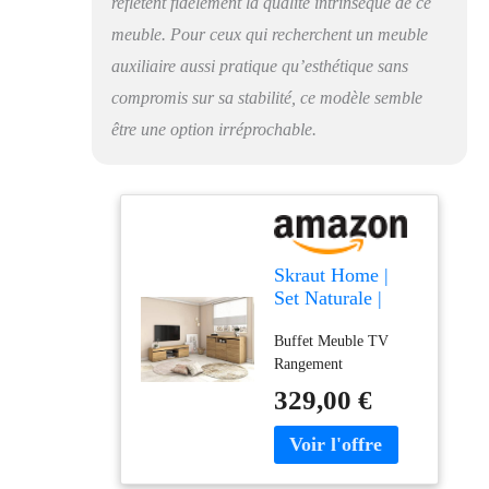
reflètent fidèlement la qualité intrinsèque de ce
meuble. Pour ceux qui recherchent un meuble
auxiliaire aussi pratique qu’esthétique sans
compromis sur sa stabilité, ce modèle semble
être une option irréprochable.
Skraut Home |
Set Naturale |
Salle à Manger |
Buffet Meuble TV
Meuble auxiliaire
Rangement
| Buffet-Meuble
TV 140cm |
329,00 €
Finition Couleur
chêne Noir
Nordique