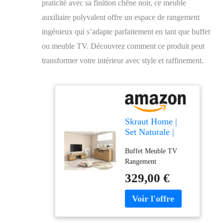
praticité avec sa finition chêne noir, ce meuble
auxiliaire polyvalent offre un espace de rangement
ingénieux qui s’adapte parfaitement en tant que buffet
ou meuble TV. Découvrez comment ce produit peut
transformer votre intérieur avec style et raffinement.
Skraut Home |
Set Naturale |
Salle à Manger |
Buffet Meuble TV
Meuble auxiliaire
Rangement
| Buffet-Meuble
TV 140cm |
329,00 €
Finition Couleur
chêne Noir
Nordique