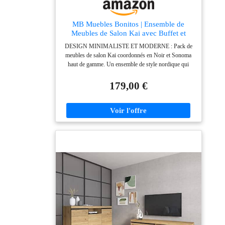
MB Muebles Bonitos | Ensemble de
Meubles de Salon Kai avec Buffet et
Meuble TV | Design Moderne | Mélaminé
DESIGN MINIMALISTE ET MODERNE : Pack de
Mat | Couleur Noir et Sonoma
meubles de salon Kai coordonnés en Noir et Sonoma
haut de gamme. Un ensemble de style nordique qui
unifie l'esthétique de votre maison, idéal pour
renouveler complètement l'ambiance de votre salle à
179,00 €
manger ou salon avec des lignes épurées et avant-
gardistes. RANGEMENT POLYVALENT : Solution
d'organisation intégrale qui combine un buffet de 130
cm et un meuble TV de 100 cm. Configuration parfaite
pour maximiser le rangement de la vaisselle, des
appareils électroniques et des accessoires dans un seul
ensemble fonctionnel qui n'encombre pas l'espace.
MATÉRIAUX DE HAUTE RÉSISTANCE :
Fabriqué avec des panneaux de mélaminé haute densité
et équipé de pieds robustes en plastique qui protègent
le sol et assurent la stabilité. Sa surface est hautement
résistante aux rayures et très facile à nettoyer,
garantissant que l'ensemble reste impeccable au fil du
temps. DIMENSIONS PARFAITES POUR VOTRE
SALON : Profitez au maximum de votre salon avec ce