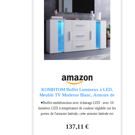
KOMHTOM Buffet Lumineux à LED,
Meuble TV Moderne Blanc, Armoire de
Rangement avec 3 tiroirs et 2 Portes,
♥Buffet multifonction avec éclairage LED : avec 16
Commode pour Salon, Chambre à
lumières LED à température de couleur réglable sur les
Coucher, Couloir et Salle à Manger (H)
portes de l'armoire latérale, cette armoire latérale est
esthétique et s'adapte à n'importe quel décor dans votre
chambre ou votre salon. Avec ses dimensions de 140 x
137,11 €
35 x 70 cm, elle peut être utilisée soit comme meuble