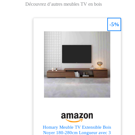
main, créant un style
Découvrez d’autres meubles TV en bois
rustique et
campagnard, alliant
habilement éléments
-5%
naturels et design
moderne. 【Grand
espace de rangement et
fonctionnalité 】Ce
meuble TV est doté de
deux portes et de deux
tiroirs en rotin, offrant
un espace de
rangement généreux
pour votre salon, idéal
pour ranger divers
équipements de
divertissement et autres
objets. 【Conception
durable et stable】
Fabriqué en panneaux
de particules solides,
Homary Meuble TV Extensible Bois
Noyer 180-280cm Longueur avec 3
ce buffet conserve sa