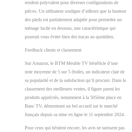
intemporelle à votre
rendent polyvalent pour diverses configurations de
salon. 【Conception de
pièces. Un utilisateur souligne d’ailleurs que la hauteur
porte coulissante et
des pieds est parfaitement adaptée pour permettre un
poignée
ergonomique】Le
ménage facile en dessous, une caractéristique qui
meuble TV adopte une
pourrait vous éviter bien des tracas au quotidien.
conception de porte
coulissante, ce qui non
Feedback clients et classement
seulement économise
de l'espace, mais
Sur Amazon, le BTM Meuble TV bénéficie d’une
facilite également son
utilisation. La poignée
note moyenne de 5 sur 5 étoiles, un indicateur clair de
arrondie évite les
sa popularité et de la satisfaction qu’il procure. Dans le
angles, ce qui est sûr et
soigné, témoignant
classement des meilleures ventes, il figure parmi les
d'un souci du détail
produits appréciés, notamment à la 505ème place en
raffiné.
Banc TV, démontrant un bel accueil sur le marché
français depuis sa mise en ligne le 11 septembre 2024.
Pour ceux qui hésitent encore, les avis ne tarissent pas