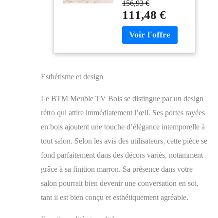
avec Rangement,
156,93 €
bois massif naturel,
Style Rustique
111,48 €
avec une structure en
Marron
rondins de bois, pour
une beauté naturelle.
Les tiroirs sont décorés
de rotin tressé à la
main, créant un style
Esthétisme et design
rustique et
campagnard, alliant
Le BTM Meuble TV Bois se distingue par un design
habilement éléments
naturels et design
rétro qui attire immédiatement l’œil. Ses portes rayées
moderne. 【Grand
en bois ajoutent une touche d’élégance intemporelle à
espace de rangement et
tout salon. Selon les avis des utilisateurs, cette pièce se
fonctionnalité 】Ce
meuble TV est doté de
fond parfaitement dans des décors variés, notamment
deux portes et de deux
grâce à sa finition marron. Sa présence dans votre
tiroirs en rotin, offrant
un espace de
salon pourrait bien devenir une conversation en soi,
rangement généreux
tant il est bien conçu et esthétiquement agréable.
pour votre salon, idéal
pour ranger divers