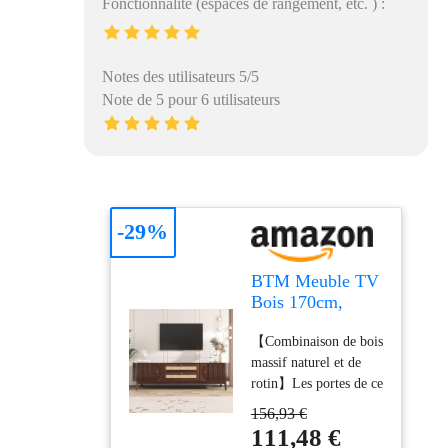
Fonctionnalité (espaces de rangement, etc. ) :
Notes des utilisateurs 5/5
Note de 5 pour 6 utilisateurs
-29%
BTM Meuble TV
Bois 170cm,
Massif et Rotin,
【Combinaison de bois
Porte
massif naturel et de
Coulissantes e
rotin】Les portes de ce
Tiroirs, Banc TV
meuble TV sont en
avec Rangement,
156,93 €
bois massif naturel,
Style Rustique
111,48 €
avec une structure en