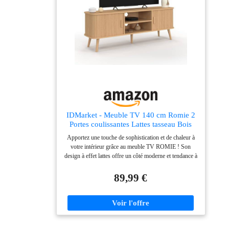
IDMarket - Meuble TV 140 cm Romie 2
Portes coulissantes Lattes tasseau Bois
Coloris chêne
Apportez une touche de sophistication et de chaleur à
votre intérieur grâce au meuble TV ROMIE ! Son
design à effet lattes offre un côté moderne et tendance à
votre pièce Doté d'un plateau d'une longueur de 140
cm, il peut accueillir un écran plat jusqu'à 60 pouces.
89,99 €
Pieds en bois de pin stables et structure en PB robuste
Dimensions globales : L 140 x l 40 x H 50 cm -
Dimensions placard coulissant : L 34,5 x l 34,5 x H 29
cm