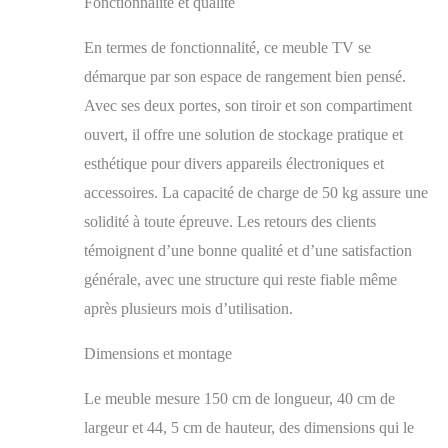
Fonctionnalité et qualité
équipements de
divertissement et autres
En termes de fonctionnalité, ce meuble TV se
objets. 【Conception
durable et stable】
démarque par son espace de rangement bien pensé.
Fabriqué en panneaux
Avec ses deux portes, son tiroir et son compartiment
de particules solides,
ouvert, il offre une solution de stockage pratique et
ce buffet conserve sa
forme même après une
esthétique pour divers appareils électroniques et
utilisation prolongée.
accessoires. La capacité de charge de 50 kg assure une
【Design unique,
solidité à toute épreuve. Les retours des clients
élégant et intemporel
】Ce meuble de
témoignent d’une bonne qualité et d’une satisfaction
rangement allie
générale, avec une structure qui reste fiable même
éléments naturels et
design moderne pour
après plusieurs mois d’utilisation.
créer un style unique.
Que ce soit pour une
Dimensions et montage
soirée tranquille ou un
usage quotidien, il
Le meuble mesure 150 cm de longueur, 40 cm de
apportera une touche
largeur et 44, 5 cm de hauteur, des dimensions qui le
d'élégance