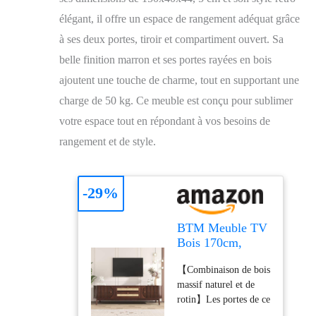
élégant, il offre un espace de rangement adéquat grâce
à ses deux portes, tiroir et compartiment ouvert. Sa
belle finition marron et ses portes rayées en bois
ajoutent une touche de charme, tout en supportant une
charge de 50 kg. Ce meuble est conçu pour sublimer
votre espace tout en répondant à vos besoins de
rangement et de style.
-29%
BTM Meuble TV
Bois 170cm,
Massif et Rotin,
【Combinaison de bois
Porte
massif naturel et de
Coulissantes e
rotin】Les portes de ce
Tiroirs, Banc TV
meuble TV sont en