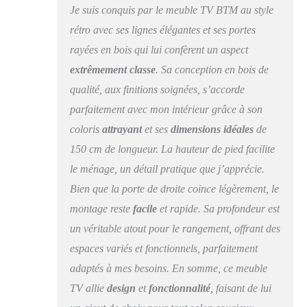
objets. 【Conception
Je suis conquis par le meuble TV BTM au style
durable et stable】
rétro avec ses lignes élégantes et ses portes
Fabriqué en panneaux
rayées en bois qui lui confèrent un aspect
de particules solides,
ce buffet conserve sa
extrêmement classe
. Sa conception en bois de
forme même après une
qualité, aux finitions soignées, s’accorde
utilisation prolongée.
【Design unique,
parfaitement avec mon intérieur grâce à son
élégant et intemporel
coloris
attrayant
et ses
dimensions idéales
de
】Ce meuble de
150 cm de longueur. La hauteur de pied facilite
rangement allie
éléments naturels et
le ménage, un détail pratique que j’apprécie.
design moderne pour
Bien que la porte de droite coince légèrement, le
créer un style unique.
montage reste
facile
et rapide. Sa profondeur est
Que ce soit pour une
soirée tranquille ou un
un véritable atout pour le rangement, offrant des
usage quotidien, il
espaces variés et fonctionnels, parfaitement
apportera une touche
d'élégance
adaptés à mes besoins. En somme, ce meuble
intemporelle à votre
TV allie
design
et
fonctionnalité
, faisant de lui
salon. 【Conception de