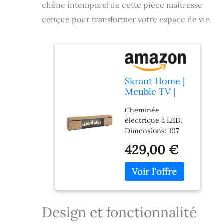
chêne intemporel de cette pièce maîtresse
conçue pour transformer votre espace de vie.
Skraut Home |
Meuble TV |
Banc Télé |
Cheminée
Grand Espace
électrique à LED.
de Rangement |
Dimensions: 107
210 | pour Les
cm de large, 32 cm
TV jusqu'à 80" |
429,00 €
de haut. Effet de
Cheminée
feu 3D
électrique XXL
incroyablement
| Style
réaliste. Pas de
Moderne |
risque de brûlure
Chêne
car il n'y a pas de
Design et fonctionnalité
source de chaleur.