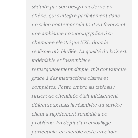
module : 107 cm de
séduite par son design moderne en
large, 45 cm de
chêne, qui s’intègre parfaitement dans
haut, 35 cm de
profondeur,
un salon contemporain tout en favorisant
couleur chêne avec
une ambiance cocooning grâce à sa
un veinage du bois
cheminée électrique XXL, dont le
poreux au touché
de haute qualité.
réalisme m’a bluffée. La qualité du bois est
Montage facile : les
indéniable et l’assemblage,
meubles Skraut
remarquablement simple, m’a convaincue
Home sont faciles à
monter grâce à des
grâce à des instructions claires et
instructions claires
complètes. Petite ombre au tableau :
et détaillées.
Aucun outil spécial
l’insert de cheminée était initialement
n'est nécessaire et
défectueux mais la réactivité du service
vous pouvez
client a rapidement remédié à ce
profiter de votre
nouveau meuble en
problème. En dépit d’un emballage
un temps record.
perfectible, ce meuble reste un choix
Garantie : Les