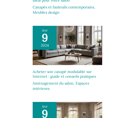
idéal pour votre salon
d'assistance professionnelle répondra à vos
questions concernant l'installation, la qualité
Canapés et fauteuils contemporains
,
et les produits sous 24 heures.
Meubles design
Avr
9
2024
Acheter son canapé modulable sur
Internet : guide et conseils pratiques
Aménagement du salon
,
Espaces
intérieurs
Avr
9