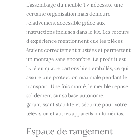
L’assemblage du meuble TV nécessite une
large, 45 cm de
haut, 35 cm de
certaine organisation mais demeure
profondeur,
relativement accessible grâce aux
couleur chêne avec
instructions incluses dans le kit. Les retours
un veinage du bois
poreux au touché
d’expérience mentionnent que les pièces
de haute qualité.
étaient correctement ajustées et permettent
Montage facile : les
meubles Skraut
un montage sans encombre. Le produit est
Home sont faciles à
livré en quatre cartons bien emballés, ce qui
monter grâce à des
assure une protection maximale pendant le
instructions claires
et détaillées.
transport. Une fois monté, le meuble repose
Aucun outil spécial
solidement sur sa base autonome,
n'est nécessaire et
vous pouvez
garantissant stabilité et sécurité pour votre
profiter de votre
télévision et autres appareils multimédias.
nouveau meuble en
un temps record.
Espace de rangement
Garantie : Les
produits Skraut