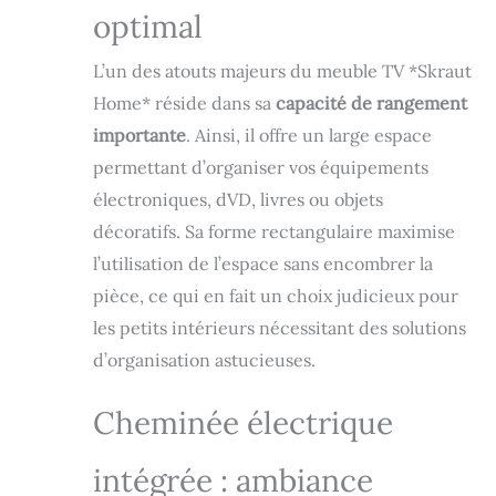
Home sont garantis
optimal
2 ans et
bénéficient d'un
L’un des atouts majeurs du meuble TV *Skraut
excellent service
Home* réside dans sa
capacité de rangement
après-vente, avec
un stock
importante
. Ainsi, il offre un large espace
permanent de
permettant d’organiser vos équipements
pièces de
rechange. La
électroniques, dVD, livres ou objets
cheminée
décoratifs. Sa forme rectangulaire maximise
électrique
l’utilisation de l’espace sans encombrer la
fonctionne en
étant branchée à
pièce, ce qui en fait un choix judicieux pour
l'électricité, elle
les petits intérieurs nécessitant des solutions
n'utilise pas de
d’organisation astucieuses.
piles. La
télécommande
nécessite des
Cheminée électrique
piles, qui ne sont
pas incluses.
intégrée : ambiance