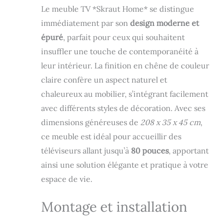
Puissance: 34w.
Le meuble TV *Skraut Home* se distingue
Comprend une
télécommande et 3
immédiatement par son
design moderne et
niveaux
épuré
, parfait pour ceux qui souhaitent
d'intensité. Meuble
insuffler une touche de contemporanéité à
TV avec porte,
grande capacité de
leur intérieur. La finition en chêne de couleur
rangement.
claire confère un aspect naturel et
Dimensions du
chaleureux au mobilier, s’intégrant facilement
module: 51 cm. de
largeur, 45 cm. de
avec différents styles de décoration. Avec ses
hauteur, 35 cm. de
dimensions généreuses de
208 x 35 x 45 cm
,
profondeur.
Couleur chêne et
ce meuble est idéal pour accueillir des
noir avec un
téléviseurs allant jusqu’à
80 pouces
, apportant
veinage du bois
ainsi une solution élégante et pratique à votre
poreux au touché
de haute qualité.
espace de vie.
Module de
cheminée à Led.
Montage et installation
Dimensions du
module : 107 cm de