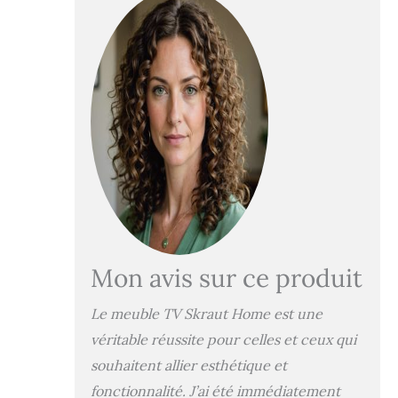
Puissance: 34w.
Comprend une
télécommande et 3
niveaux
d'intensité. Meuble
TV avec porte,
grande capacité de
rangement.
Dimensions du
module: 51 cm. de
largeur, 45 cm. de
hauteur, 35 cm. de
profondeur.
Couleur chêne et
Mon avis sur ce produit
noir avec un
veinage du bois
Le meuble TV Skraut Home est une
poreux au touché
de haute qualité.
véritable réussite pour celles et ceux qui
Module de
souhaitent allier esthétique et
cheminée à Led.
fonctionnalité. J’ai été immédiatement
Dimensions du