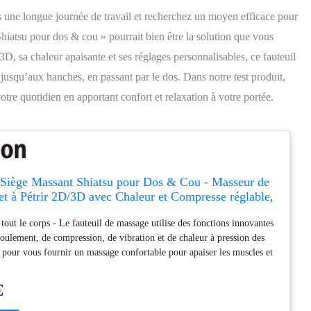
s une longue journée de travail et recherchez un moyen efficace pour
atsu pour dos & cou » pourrait bien être la solution que vous
, sa chaleur apaisante et ses réglages personnalisables, ce fauteuil
usqu’aux hanches, en passant par le dos. Dans notre test produit,
re quotidien en apportant confort et relaxation à votre portée.
ège Massant Shiatsu pour Dos & Cou - Masseur de
 à Pétrir 2D/3D avec Chaleur et Compresse réglable,
assant pour hanche/nuque/dos, Masseur Complet du
out le corps - Le fauteuil de massage utilise des fonctions innovantes
roulement, de compression, de vibration et de chaleur à pression des
 pour vous fournir un massage confortable pour apaiser les muscles et
ensions comme un massage au spa. Massage Shiatsu 2D / 3D - Le
 pour le cou et le dos avec chaleur, il dispose de 4 nœuds de rotation
€
s massages de pétrissage profond pour le cou et les épaules. Ce
e notre dernière technologie innovante, les nœuds de massage se