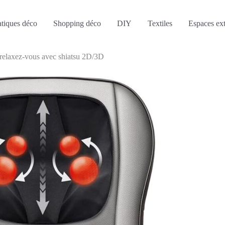
atiques déco
Shopping déco
DIY
Textiles
Espaces ext
 relaxez-vous avec shiatsu 2D/3D