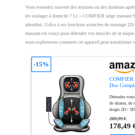
Vous ressentez souvent des tensions ou des douleurs aprè
les soulager à domicile ? Le « COMFIER siège massant Shi
attendiez. Grâce à ses fonctions avancées de massage 2D/3D
massant est conçu pour détendre vos muscles de la nuque j
nous explorerons comment cet appareil peut transformer vot
-15%
COMFIER Si
Dos Complet
Fauteuil M
Détendez-vous t
Corps
de shiatsu, de 
doigts 2D / 3D
soulager les t
209,99 €
masseur Shiastu
178,49 
pour fournir de
masseur intègr