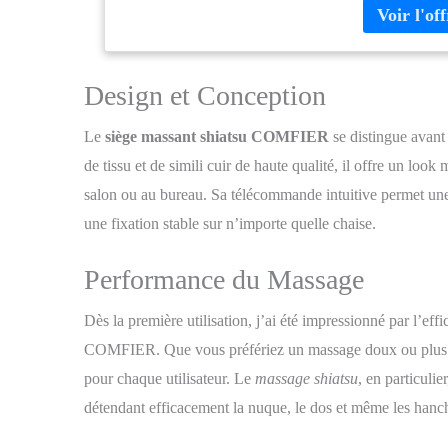
déplacent vers 
doigts en 2D o
Massage ponctu
de la colonne v
Design et Conception
largeur entre d
fonction de ma
Le
siège massant shiatsu COMFIER
se distingue avant
une relaxation
de tissu et de simili cuir de haute qualité, il offre un look
ou le bas du d
massage réglab
salon ou au bureau. Sa télécommande intuitive permet une u
infrarouge en 
une fixation stable sur n’importe quelle chaise.
détendre dava
RÉGLABLE sur l
Performance du Massage
une couverture 
massage. 3 régl
masseur de sièg
Dès la première utilisation, j’ai été impressionné par l’ef
bureau ou une 
COMFIER. Que vous préfériez un massage doux ou plus in
votre maison!
ont besoin d'u
pour chaque utilisateur. Le
massage shiatsu
, en particuli
massage ne rép
détendant efficacement la nuque, le dos et même les hanch
dans les 30 jou