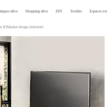
atiques déco
Shopping déco
DIY
Textiles
Espaces ext
n IDMarket design industriel