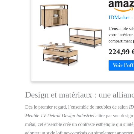
IDMarket - 
L'ensemble sal
votre intérieu
compartiment p
permettant de p
224,99 
étagères pour 
113x40x55 cm 
Design et matériaux : une allian
Dès le premier regard, l’ensemble de meubles de salon
ID
Meuble TV Detroit Design Industriel
attire par son design
métal, cet ensemble crée un contraste esthétique qui s’int
adopter un style loft new-yorkais ou simplement apporter