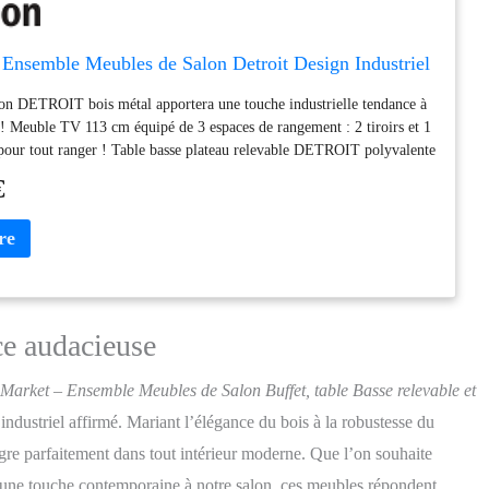
Ensemble Meubles de Salon Detroit Design Industriel
on DETROIT bois métal apportera une touche industrielle tendance à
r ! Meuble TV 113 cm équipé de 3 espaces de rangement : 2 tiroirs et 1
our tout ranger ! Table basse plateau relevable DETROIT polyvalente
asser des soirées conviviales ! Buffet 2 portes avec niches centrales et
€
ranger et exposer vos plus beaux objets ! Dimensions : Meuble TV
- Table basse 100x55x40,5/55 cm - Buffet 100x30x81 cm
ce audacieuse
Market – Ensemble Meubles de Salon Buffet, table Basse relevable et
 industriel affirmé. Mariant l’élégance du bois à la robustesse du
ègre parfaitement dans tout intérieur moderne. Que l’on souhaite
 une touche contemporaine à notre salon, ces meubles répondent