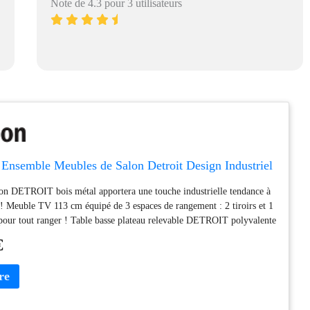
Note de 4.3 pour 3 utilisateurs
Ensemble Meubles de Salon Detroit Design Industriel
on DETROIT bois métal apportera une touche industrielle tendance à
r ! Meuble TV 113 cm équipé de 3 espaces de rangement : 2 tiroirs et 1
our tout ranger ! Table basse plateau relevable DETROIT polyvalente
asser des soirées conviviales ! Buffet 2 portes avec niches centrales et
€
ranger et exposer vos plus beaux objets ! Dimensions : Meuble TV
- Table basse 100x55x40,5/55 cm - Buffet 100x30x81 cm