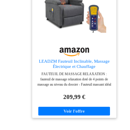
nécessaire, simple et
rapide.
LEADZM Fauteuil Inclinable, Massage
Électrique et Chauffage
FAUTEUIL DE MASSAGE RELAXATION :
fauteuil de massage relaxation doté de 4 points de
massage au niveau du dossier - Fauteuil massant idéal
pour atténuer vos tensions musculaires du dos,
stimuler votre circulation sanguine, etc. La surface du
209,99 €
siège a 2 points de massage qui émettent des vibrations
relaxantes POSITION DOSSIER & REPOSE-PIED
RÉGLABLE : fauteuil relax électrique inclinaison du
dossier réglable (jusqu'à 135°) et position du repose
pied ajustable CONCEPTION, FABRICATION DE
QUALITÉ : châssis en acier robuste : usage pérenne