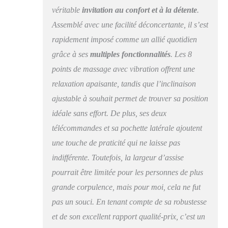
véritable
invitation au confort et à la détente
.
Ce fauteuil releveur
convient parfaitement
Assemblé avec une facilité déconcertante, il s’est
aux seniors ou aux
rapidement imposé comme un allié quotidien
personnes à mobilité
réduite pour un
grâce à ses
multiples fonctionnalités
. Les 8
quotidien facilité et
points de massage avec vibration offrent une
plus autonome.
relaxation apaisante, tandis que l’inclinaison
INCLINAISON : Avec
une inclinaison allant
ajustable à souhait permet de trouver sa position
jusqu'à 135° et un
idéale sans effort. De plus, ses deux
repose-pieds intégré,
ce fauteuil de
télécommandes et sa pochette latérale ajoutent
relaxation s'ajuste à
une touche de praticité qui ne laisse pas
tous vos besoins de
indifférente. Toutefois, la largeur d’assise
confort : lecture,
télévision ou sieste.
pourrait être limitée pour les personnes de plus
Étendez vos jambes
grande corpulence, mais pour moi, cela ne fut
pour une expérience de
pas un souci. En tenant compte de sa robustesse
relaxation sur-mesure,
selon vos envies.
et de son excellent rapport qualité-prix, c’est un
SOLIDE ET