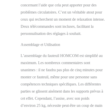
ce fauteuil de
concernant l’aide que cela peut apporter pour des
relaxation s'ajuste à
tous vos besoins de
problèmes circulatoires. C’est un véritable atout pour
confort : lecture,
ceux qui recherchent un moment de relaxation intense.
télévision ou sieste.
Étendez vos jambes
Deux télécommandes sont incluses, facilitant la
pour une expérience de
personnalisation des réglages à souhait.
relaxation sur-mesure,
selon vos envies.
Assemblage et Utilisation
SOLIDE ET
CONFORTABLE : Le
L’assemblage du fauteuil HOMCOM est simplifié au
revêtement aspect
velours confère à ce
maximum. Les nombreux commentaires sont
fauteuil releveur
unanimes : il ne faudra pas plus de cinq minutes pour
électrique douceur et
monter ce fauteuil, même pour une personne sans
élégance, tandis que sa
structure en acier
compétences techniques spécifiques. Les différentes
garantit robustesse et
parties se glissent aisément dans les supports prévus à
stabilité. Offrez-vous
un véritable cocon de
cet effet. Cependant, l’assise, avec son poids
confort et de style pour
d’environ 25 kg, nécessite peut-être un coup de main
une utilisation