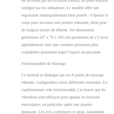
été accueilli par un excellent confort, un point souvent
grâce à une
télécommande
souligné par les utilisateurs. Le modèle offre une
intuitive. RELEVAGE
ergonomie remarquablement bien pensée : il épouse le
ÉLECTRIQUE : Le
corps pour favoriser une posture relaxante, idéal pour
puissant moteur élève
facilement l'utilisateur
de longues heures de détente. Ses dimensions
jusqu'à 45°, assurant
généreuses (97 x 79 x 103 cm) permettent de s’y lover
une assistance sûre et
confortable pour
agréablement, bien que certaines personnes plus
s'asseoir ou se relever.
corpulentes pourraient juger l’espace un peu juste.
Ce fauteuil releveur
convient parfaitement
Fonctionnalités de Massage
aux seniors ou aux
personnes à mobilité
Ce fauteuil se distingue par ses 8 points de massage
réduite pour un
quotidien facilité et
vibrants, configurables selon différentes intensités. En
plus autonome.
expérimentant cette fonctionnalité, j’ai trouvé que les
INCLINAISON : Avec
vibrations sont efficaces pour apaiser les tensions
une inclinaison allant
jusqu'à 135° et un
musculaires, en particulier après une journée
repose-pieds intégré,
épuisante. Les avis confirment cet atout, notamment