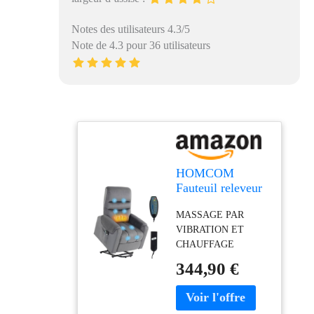
Notes des utilisateurs 4.3/5
Note de 4.3 pour 36 utilisateurs
HOMCOM
Fauteuil releveur
électrique
MASSAGE PAR
Massage
VIBRATION ET
Vibration Chaleur
CHAUFFAGE
Gris foncé
LOMBAIRE : Ce
344,90 €
fauteuil inclinable
électrique est équipé de
huit points de massage