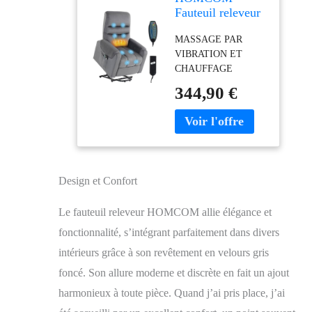
Fauteuil releveur
électrique
MASSAGE PAR
Massage
VIBRATION ET
Vibration Chaleur
CHAUFFAGE
Gris foncé
LOMBAIRE : Ce
344,90 €
fauteuil inclinable
électrique est équipé de
huit points de massage
par vibration couvrant
quatre zones clés (dos,
lombaires, cuisses,
Design et Confort
jambes) et d'un
chauffage lombaire
Le fauteuil releveur HOMCOM allie élégance et
apaisant. Détendez vos
muscles en profitant
fonctionnalité, s’intégrant parfaitement dans divers
d'un massage
intérieurs grâce à son revêtement en velours gris
personnalisable et
foncé. Son allure moderne et discrète en fait un ajout
d'une chaleur
réconfortante, tout cela
harmonieux à toute pièce. Quand j’ai pris place, j’ai
réglable à volonté