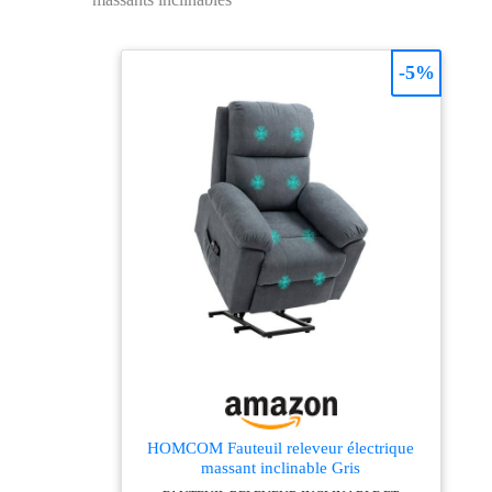
Dimensions relevé :
apaisant. Détendez vos
78l x 84P x 133H cm.
muscles en profitant
Charge max.
d'un massage
-5%
recommandée : 150
personnalisable et
kg. Montage
d'une chaleur
nécessaire, simple et
réconfortante, tout cela
rapide.
réglable à volonté
grâce à une
télécommande
intuitive. RELEVAGE
ÉLECTRIQUE : Le
puissant moteur élève
facilement l'utilisateur
jusqu'à 45°, assurant
une assistance sûre et
confortable pour
s'asseoir ou se relever.
Ce fauteuil releveur
convient parfaitement
HOMCOM Fauteuil releveur électrique
aux seniors ou aux
massant inclinable Gris
personnes à mobilité