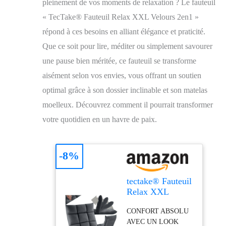
pleinement de vos moments de relaxation ? Le fauteuil
« TecTake® Fauteuil Relax XXL Velours 2en1 »
répond à ces besoins en alliant élégance et praticité.
Que ce soit pour lire, méditer ou simplement savourer
une pause bien méritée, ce fauteuil se transforme
aisément selon vos envies, vous offrant un soutien
optimal grâce à son dossier inclinable et son matelas
moelleux. Découvrez comment il pourrait transformer
votre quotidien en un havre de paix.
-8%
tectake® Fauteuil
Relax XXL
Velours 2en1
CONFORT ABSOLU
Fauteuil TV &
AVEC UN LOOK
Matelas de Sol