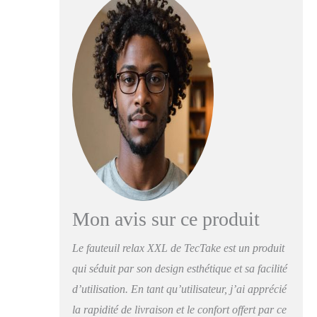
Le motif matelassé
ajoute une touche
élégante à votre
intérieur, que ce soit
dans le salon ou la
chambre. C'est le
fauteuil de salon
parfait pour vos
moments de détente,
lecture ou allaitement.
DOSSIER
RÉGLABLE POUR
UN CONFORT
PERSONNALISÉ –
Vous cherchez un
Mon avis sur ce produit
fauteuil 1 place qui
s’adapte à vous ? Ce
Le fauteuil relax XXL de TecTake est un produit
modèle est fait pour
qui séduit par son design esthétique et sa facilité
vous ! Grâce à ses 14
positions de dossier
d’utilisation. En tant qu’utilisateur, j’ai apprécié
réglable, vous pouvez
la rapidité de livraison et le confort offert par ce
trouver l'angle parfait