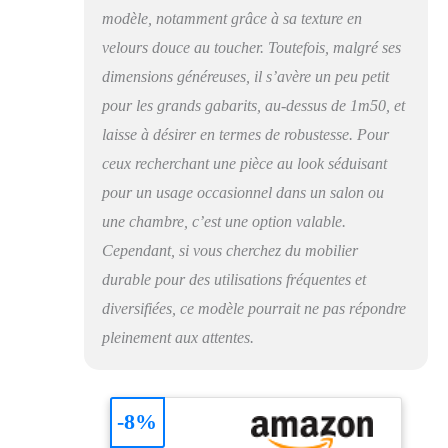
modèle, notamment grâce à sa texture en
pour chaque instant de
relaxation. Idéal pour
velours douce au toucher. Toutefois, malgré ses
lire, regarder la télé ou
dimensions généreuses, il s’avère un peu petit
faire une sieste, ce
fauteuil salon relax
pour les grands gabarits, au-dessus de 1m50, et
s’ajuste à vos besoins
laisse à désirer en termes de robustesse. Pour
avec une simplicité
ceux recherchant une pièce au look séduisant
inégalée. HOUSSE
AMOVIBLE ET
pour un usage occasionnel dans un salon ou
LAVABLE POUR UN
une chambre, c’est une option valable.
ENTRETIEN FACILE
– Conçu pour un usage
Cependant, si vous cherchez du mobilier
quotidien, ce fauteuil
durable pour des utilisations fréquentes et
relax ne craint pas les
diversifiées, ce modèle pourrait ne pas répondre
petits accidents de la
vie. Sa housse en
pleinement aux attentes.
polyester est non
seulement douce au
toucher, mais aussi
-8%
amovible et lavable en
machine. Idéal pour les