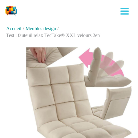
Aller
Rechercher
au
contenu
Accueil
Meubles design
Test : fauteuil relax TecTake® XXL velours 2en1