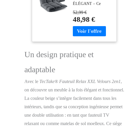
ÉLÉGANT – Ce
Moelleux Chaise
fauteuil relax est conçu
Longue de
52,99 €
pour transformer votre
Relaxation &
48,98 €
salon en un véritable
méditation
havre de paix. Avec
Fauteuil Salon
son rembourrage épais
Confortable avec
et son velours doux, il
Dossier inclinable
vous enveloppe dans
Chambre,
un cocon de confort.
Un design pratique et
Allaitement
Le motif matelassé
ajoute une touche
adaptable
élégante à votre
intérieur, que ce soit
Avec le
TecTake® Fauteuil Relax XXL Velours 2en1
,
dans le salon ou la
chambre. C'est le
on découvre un meuble à la fois élégant et fonctionnel.
fauteuil de salon
La couleur beige s’intègre facilement dans tous les
parfait pour vos
intérieurs, tandis que sa conception ingénieuse permet
moments de détente,
lecture ou allaitement.
une double utilisation : en tant que fauteuil TV
DOSSIER
relaxant ou comme matelas de sol moelleux. Ce siège
RÉGLABLE POUR