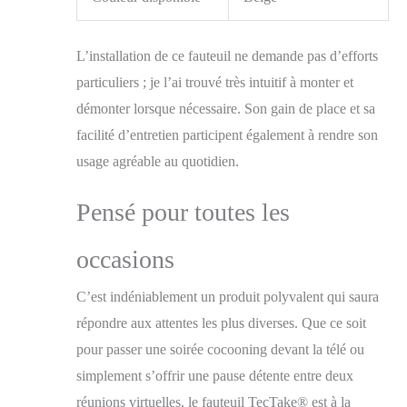
heures à monter votre
fauteuil relax ! Ce
siege ergonomique est
L’installation de ce fauteuil ne demande pas d’efforts
livré prêt à l’emploi.
Déballez-le, placez-le
particuliers ; je l’ai trouvé très intuitif à monter et
dans votre pièce
démonter lorsque nécessaire. Son gain de place et sa
préférée, et profitez
facilité d’entretien participent également à rendre son
immédiatement de son
confort exceptionnel.
usage agréable au quotidien.
Un ajout pratique à
n'importe quel salon
Pensé pour toutes les
ou chambre, ce
fauteuil de lecture est
le choix parfait pour
occasions
ceux qui cherchent à
améliorer leur espace
C’est indéniablement un produit polyvalent qui saura
sans effort.
répondre aux attentes les plus diverses. Que ce soit
pour passer une soirée cocooning devant la télé ou
simplement s’offrir une pause détente entre deux
réunions virtuelles, le fauteuil TecTake® est à la