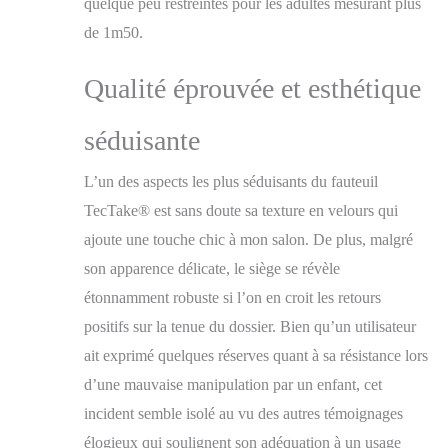
quelque peu restreintes pour les adultes mesurant plus
quotidien, ce fauteuil
de 1m50.
relax ne craint pas les
petits accidents de la
Qualité éprouvée et esthétique
vie. Sa housse en
polyester est non
seulement douce au
séduisante
toucher, mais aussi
amovible et lavable en
L’un des aspects les plus séduisants du fauteuil
machine. Idéal pour les
familles et les
TecTake® est sans doute sa texture en velours qui
animaux, il reste
ajoute une touche chic à mon salon. De plus, malgré
impeccable au fil du
son apparence délicate, le siège se révèle
temps tout en
conservant son allure
étonnamment robuste si l’on en croit les retours
élégante. Parfait
positifs sur la tenue du dossier. Bien qu’un utilisateur
comme grand coussin
pour meubler votre
ait exprimé quelques réserves quant à sa résistance lors
salon ou votre chambre
d’une mauvaise manipulation par un enfant, cet
sans tracas !
incident semble isolé au vu des autres témoignages
STRUCTURE
SOLIDE ET
élogieux qui soulignent son adéquation à un usage