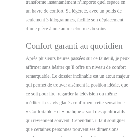
UN CONFORT
transforme instantanément n’importe quel espace en
PERSONNALISÉ –
un havre de confort. Sa légèreté, avec un poids de
Vous cherchez un
seulement 3 kilogrammes, facilite son déplacement
fauteuil 1 place qui
s’adapte à vous ? Ce
d’une pièce à une autre selon mes besoins.
modèle est fait pour
vous ! Grâce à ses 14
Confort garanti au quotidien
positions de dossier
réglable, vous pouvez
Après plusieurs heures passées sur ce fauteuil, je peux
trouver l'angle parfait
pour chaque instant de
affirmer sans hésiter qu’il offre un niveau de confort
relaxation. Idéal pour
remarquable. Le dossier inclinable est un atout majeur
lire, regarder la télé ou
qui permet de trouver aisément la position idéale, que
faire une sieste, ce
fauteuil salon relax
ce soit pour lire, regarder la télévision ou même
s’ajuste à vos besoins
méditer. Les avis glanés confirment cette sensation :
avec une simplicité
inégalée. HOUSSE
« Confortable » et « pratique » sont des qualificatifs
AMOVIBLE ET
qui reviennent souvent. Cependant, il faut souligner
LAVABLE POUR UN
que certaines personnes trouvent ses dimensions
ENTRETIEN FACILE
– Conçu pour un usage