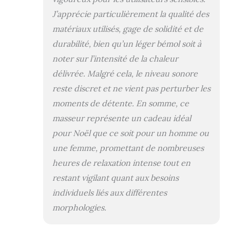
Vibration】Le siège
J’apprécie particulièrement la qualité des
massant intègre
une fonction
matériaux utilisés, gage de solidité et de
vibration avec 3
durabilité, bien qu’un léger bémol soit à
niveaux d’intensité
noter sur l’intensité de la chaleur
réglables pour
améliorer le
délivrée. Malgré cela, le niveau sonore
confort d’assise.
reste discret et ne vient pas perturber les
Convient
parfaitement au
moments de détente. En somme, ce
télétravail, à la
masseur représente un cadeau idéal
lecture, au repos
pour Noël que ce soit pour un homme ou
ou aux longues
journées au
une femme, promettant de nombreuses
bureau. (La
heures de relaxation intense tout en
fonction vibration
restant vigilant quant aux besoins
est disponible
uniquement sur
individuels liés aux différentes
l’assise.) 【Chaleur
morphologies.
Intégrée】La
fonction