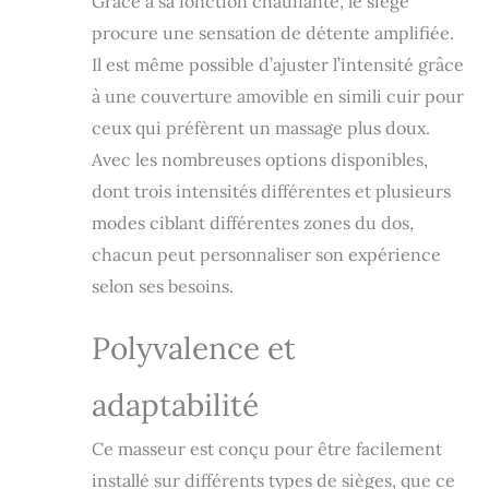
Grâce à sa fonction chauffante, le siège
travail, une longue
journée assise ou
procure une sensation de détente amplifiée.
un moment de
Il est même possible d’ajuster l’intensité grâce
détente à la
à une couverture amovible en simili cuir pour
maison. 【3
Niveaux de
ceux qui préfèrent un massage plus doux.
Vibration】Le siège
Avec les nombreuses options disponibles,
massant intègre
une fonction
dont trois intensités différentes et plusieurs
vibration avec 3
modes ciblant différentes zones du dos,
niveaux d’intensité
chacun peut personnaliser son expérience
réglables pour
améliorer le
selon ses besoins.
confort d’assise.
Convient
Polyvalence et
parfaitement au
télétravail, à la
lecture, au repos
adaptabilité
ou aux longues
journées au
Ce masseur est conçu pour être facilement
bureau. (La
installé sur différents types de sièges, que ce
fonction vibration