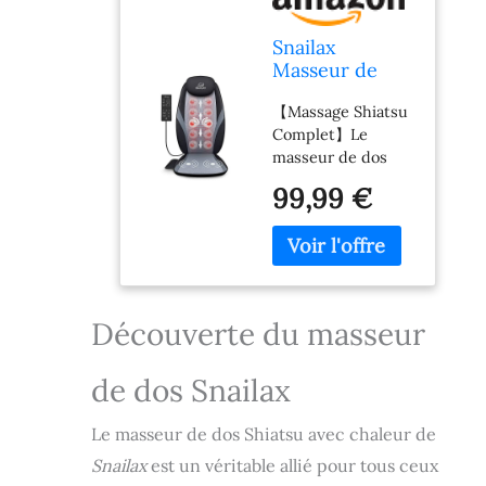
Snailax
Masseur de
Dos Shiatsu
【Massage Shiatsu
avec Chaleur,
Complet】Le
Siège Massant
masseur de dos
à Pétrissage
Snailax est équipé
Profond et
99,99 €
de 4 nœuds de
Vibration
massage Shiatsu
Réglable,
qui se déplacent
Nœuds
de haut en bas
Flexibles
pour couvrir une
Ajustables,
large zone du dos.
Coussin de
Découverte du masseur
Choisissez entre le
Massage pour
dos complet, le
Maison,
de dos Snailax
haut du dos ou le
Bureau,
bas du dos selon
Cadeau
vos préférences. Le
Homme
Le masseur de dos Shiatsu avec chaleur de
rabat amovible
Femme
Snailax
est un véritable allié pour tous ceux
permet également