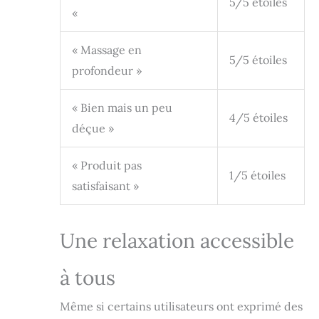
5/5 étoiles
sérénité. 【Maison,
«
Bureau & Cadeau】
Installez
« Massage en
facilement ce
5/5 étoiles
coussin de
profondeur »
massage sur un
canapé, un
« Bien mais un peu
fauteuil, une
4/5 étoiles
déçue »
chaise de bureau
ou une chaise de
salle à manger
« Produit pas
grâce à son
1/5 étoiles
satisfaisant »
système de
fixation intégré.
Son revêtement
élégant en cuir
Une relaxation accessible
synthétique et
tissu respirant en
à tous
fait une excellente
idée cadeau pour
Même si certains utilisateurs ont exprimé des
homme, femme,