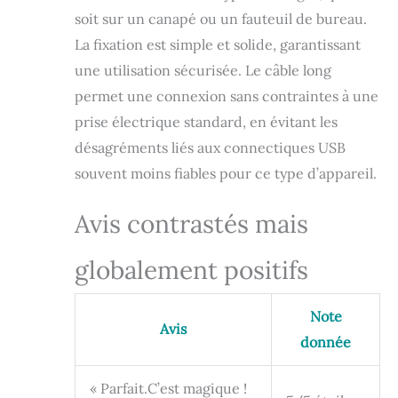
est disponible
soit sur un canapé ou un fauteuil de bureau.
uniquement sur
La fixation est simple et solide, garantissant
l’assise.) 【Chaleur
une utilisation sécurisée. Le câble long
Intégrée】La
fonction
permet une connexion sans contraintes à une
chauffante
prise électrique standard, en évitant les
intégrée diffuse
désagréments liés aux connectiques USB
une chaleur douce
et agréable sur le
souvent moins fiables pour ce type d’appareil.
dos pour renforcer
la sensation de
Avis contrastés mais
confort pendant le
massage. Équipé
d’une protection
globalement positifs
contre la
surchauffe et d’un
arrêt automatique
Note
Avis
programmable
donnée
après 5, 10 ou 15
minutes pour une
« Parfait.C’est magique !
utilisation en toute