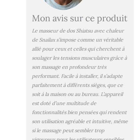
Ajustables】Les
nœuds de massage
Mon avis sur ce produit
flexibles sont
réglables jusqu’à 3
Le masseur de dos Shiatsu avec chaleur
mm afin de mieux
s’adapter aux
de Snailax s’impose comme un véritable
différentes
allié pour ceux et celles qui cherchent à
morphologies. La
soulager les tensions musculaires grâce à
fonction de
massage ciblé
son massage en profondeur très
permet de
performant. Facile à installer, il s’adapte
concentrer le
pétrissage sur une
parfaitement à différents sièges, que ce
zone spécifique,
soit à la maison ou au bureau. L’appareil
idéale après le
est doté d’une multitude de
travail, une longue
journée assise ou
fonctionnalités bien pensées qui rendent
un moment de
son utilisation agréable et intuitive, même
détente à la
si le massage peut sembler trop
maison. 【3
Niveaux de
vigoureux pour les utilisateurs sensibles.