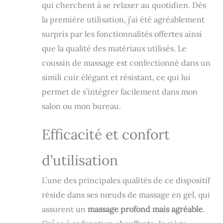
qui cherchent à se relaxer au quotidien. Dès
d’ajuster l’intensité
pour une
la première utilisation, j’ai été agréablement
expérience plus
surpris par les fonctionnalités offertes ainsi
douce ou plus
dynamique.
que la qualité des matériaux utilisés. Le
【Nœuds Flexibles
coussin de massage est confectionné dans un
Ajustables】Les
simili cuir élégant et résistant, ce qui lui
nœuds de massage
flexibles sont
permet de s’intégrer facilement dans mon
réglables jusqu’à 3
salon ou mon bureau.
mm afin de mieux
s’adapter aux
Efficacité et confort
différentes
morphologies. La
fonction de
d’utilisation
massage ciblé
permet de
L’une des principales qualités de ce dispositif
concentrer le
pétrissage sur une
réside dans ses nœuds de massage en gel, qui
zone spécifique,
assurent un
massage profond mais agréable
.
idéale après le