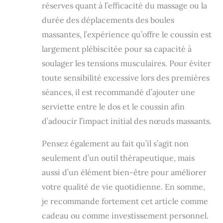
papa, maman ou
réserves quant à l’efficacité du massage ou la
proches à Noël,
durée des déplacements des boules
anniversaire, Fête
des Mères ou Fête
massantes, l’expérience qu’offre le coussin est
des Pères.
largement plébiscitée pour sa capacité à
soulager les tensions musculaires. Pour éviter
toute sensibilité excessive lors des premières
séances, il est recommandé d’ajouter une
serviette entre le dos et le coussin afin
d’adoucir l’impact initial des nœuds massants.
Pensez également au fait qu’il s’agit non
seulement d’un outil thérapeutique, mais
aussi d’un élément bien-être pour améliorer
votre qualité de vie quotidienne. En somme,
je recommande fortement cet article comme
cadeau ou comme investissement personnel.