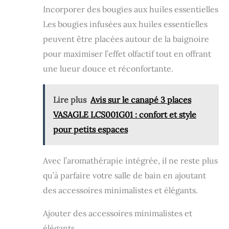
exploite le pouvoir de l'aromathérapie pour
Incorporer des bougies aux huiles essentielles
méditation. Crée une atmosphère zen en 1 clic
vous aider à créer l'atmosphère souhaitée et
(télécommande incluse).
promouvoir votre bien-être global. Idée
Les bougies infusées aux huiles essentielles
PERSONNALISATION TOTALE :4 modes de
cadeau parfaite avec un service client convivial
brume (continu/intermittent) + 4 durées
: Vous cherchez un cadeau réfléchi ? Notre
peuvent être placées autour de la baignoire
(1h/3h/6h/10h). Idéal pour chambre, bureau
diffuseur nordique compact est un choix de
pour maximiser l’effet olfactif tout en offrant
ou yoga. Ultra-silencieux pour nuit paisible.
cadeau idéal. Sa polyvalence, son design
OFFRE EXCLUSIVE :Coffret complet avec 10
élégant et ses effets puissants en font un
une lueur douce et réconfortante.
huiles essentielles + garantie 24 mois. Satisfait
cadeau unique et précieux qui suscitera la
ou remboursé ! Assistance française rapide.
curiosité de tous. De plus, notre service client
convivial garantit une expérience fluide et une
Lire plus
Avis sur le canapé 3 places
satisfaction client.
VASAGLE LCS001G01 : confort et style
pour petits espaces
Avec l’aromathérapie intégrée, il ne reste plus
qu’à parfaire votre salle de bain en ajoutant
des accessoires minimalistes et élégants.
Ajouter des accessoires minimalistes et
élégants