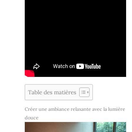
Table des matières
Créer une ambiance relaxante avec la lumière
douce