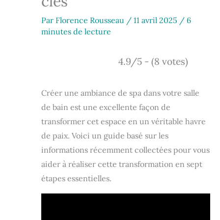
clés
Par
Florence Rousseau
/
11 avril 2025
/
6
minutes de lecture
4.9/5 - (8 votes)
Créer une ambiance de spa dans votre salle
de bain est une excellente façon de
transformer cet espace en un véritable havre
de paix. Voici un guide basé sur les
informations récemment collectées pour vous
aider à réaliser cette transformation en sept
étapes essentielles.