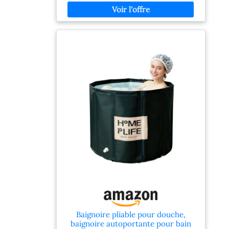
petites salles de bains sans baignoire intégrée.
Double drainage pour une vidange facile :
conçue avec un drain latéral et un drain
inférieur, cette baignoire portable vous
permet de vider l'eau plus facilement après
utilisation. Le drain latéral fonctionne bien
avec un tuyau de vidange, tandis que le drain
inférieur aide à libérer l'eau restante plus
rapidement avant de plier et de ranger. Design
pliable et peu encombrant : profitez d'un bain
relaxant sans occuper définitivement de
l'espace de la salle de bain. La structure pliable
se replie pour un rangement plus facile
lorsqu'elle n'est pas utilisée, ce qui la rend
idéale pour les appartements, les maisons de
location, les cabines de douche, les voyages en
camping-car, les maisons de vacances et les
espaces de vie compacts. Structure autonome
stable : les panneaux latéraux renforcés et le
design de support autoportant aident la
baignoire à rester stable pendant l'utilisation.
La forme rectangulaire large offre plus
d'espace que de nombreuses baignoires
Baignoire pliable pour douche,
compactes, créant un espace confortable pour
baignoire autoportante pour bain
les bains chauds, les plongeons froids ou la