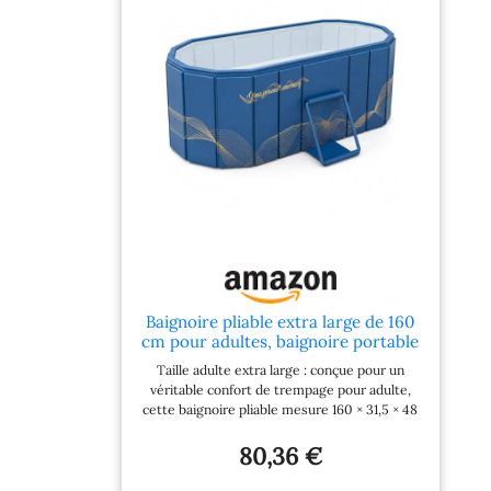
Baignoire pliable extra large de 160
cm pour adultes, baignoire portable
avec double drainage, baignoire
Taille adulte extra large : conçue pour un
autoportante pour cabine de
véritable confort de trempage pour adulte,
douche, baignoire pliable pour petite
cette baignoire pliable mesure 160 × 31,5 × 48
salle de bain, appartement
cm lorsqu'elle est entièrement ouverte,
offrant un espace de bain spacieux pour la
80,36 €
détente à la maison, les salles de douche, les
appartements, les maisons de vacances et les