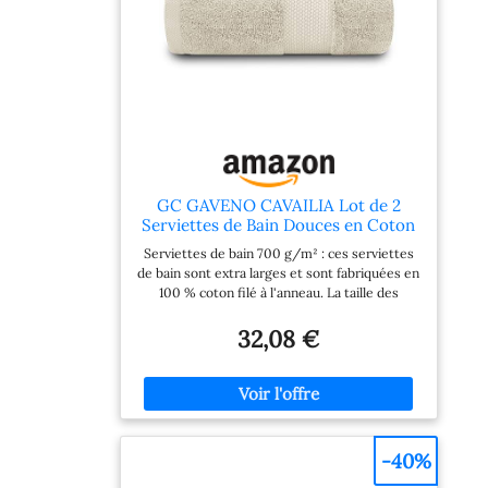
GC GAVENO CAVAILIA Lot de 2
Serviettes de Bain Douces en Coton
égyptien - 700 g/m² - Absorbantes
Serviettes de bain 700 g/m² : ces serviettes
l'eau - Crème - 700 g/m² -
de bain sont extra larges et sont fabriquées en
Collection hôtel
100 % coton filé à l'anneau. La taille des
serviettes de bain de luxe est de 70 x 125 cm.
Ces belles serviettes de bain douces
32,08 €
donneront un look unique à votre salle de bain.
Serviettes à séchage rapide : les serviettes de
bain très super en coton égyptien ont une
grande qualité pour absorber suffisamment
d'eau. La texture de ces serviettes de bain
extra larges est très uniforme et lisse. 100 %
-40%
coton pour des serviettes de bain épaisses.