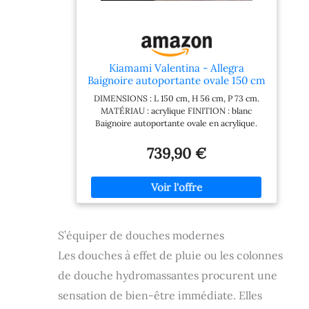
Kiamami Valentina - Allegra
Baignoire autoportante ovale 150 cm
en acrylique
DIMENSIONS : L 150 cm, H 56 cm, P 73 cm.
MATÉRIAU : acrylique FINITION : blanc
Baignoire autoportante ovale en acrylique.
Avec trou de trop-plein intégré. Siphon
d'évacuation inclus Les robinets et les
739,90 €
raccords ne sont pas inclus.
S’équiper de douches modernes
Les douches à effet de pluie ou les colonnes
de douche hydromassantes procurent une
sensation de bien-être immédiate. Elles