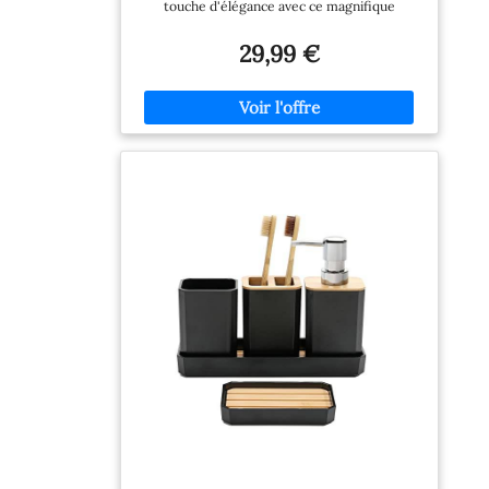
touche d'élégance avec ce magnifique
Élégant et Pratique
ensemble de 3 pièces de Kook Time; chaque
article en résine finition marbre marie
29,99 €
élégance et fonctionnalité, transformant votre
salle de bain en un havre de luxe sophistiqué.
Le design harmonieux et épuré s'intègre
facilement à toute décoration, équilibrant
esthétisme moderne et charme naturel grâce
au bambou. Pratique et esthétique (enssemble
accessoires salle de bain) : Fini les désordres
grâce à ce kit complet; la pompe à savon
fluide, le porte-brosse à dents ergonomique
et le porte-savon stable garantissent une
organisation impeccable. Conçu pour
répondre avec élégance à vos besoins
quotidiens en salle de bain, chaque élément
maximise l'espace disponible tout en ajoutant
une note de classe incontestable. Durabilité et
élégance (set accessoires salle de bain) :
Fabriqué en résine robuste avec finition
marbre, cet ensemble est conçu pour résister
à l'épreuve du temps. La combinaison résine-
bambou assure une résistance supérieure aux
éclaboussures et aux chocs quotidiens tout en
conférant un aspect sophistiqué; non