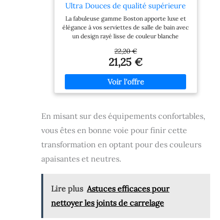
Ultra Douces de qualité supérieure
pour Salle de Bain, 100% Coton
La fabuleuse gamme Boston apporte luxe et
égyptien, 4 Serviettes pour Le
élégance à vos serviettes de salle de bain avec
Visage, 2 essuie-Mains, 2 Serviettes
un design rayé lisse de couleur blanche
de Bain, Rose pâle
Conçues pour absorber l'eau, les serviettes
22,20 €
Boston incluses dans cette balle sont parfaites
21,25 €
pour vous aider à sécher rapidement
Fabriquées à partir de coton égyptien super
doux, ces serviettes sont douces et lisses
contre votre peau, vous aident à rester au
chaud aussi au sec. Fabriquées à partir de
matériau pur, ces serviettes lavables en
En misant sur des équipements confortables,
machine sont rapides et pratiques pour
entretenir les serviettes de bain dans le
vous êtes en bonne voie pour finir cette
confort de votre propre maison. Avec un
certain nombre de couleurs attrayantes
transformation en optant pour des couleurs
disponibles, quels que soient vos besoins,
apaisantes et neutres.
vous trouverez exactement ce que vous
cherchez dans nos serviettes en coton
égyptien.
Lire plus
Astuces efficaces pour
nettoyer les joints de carrelage