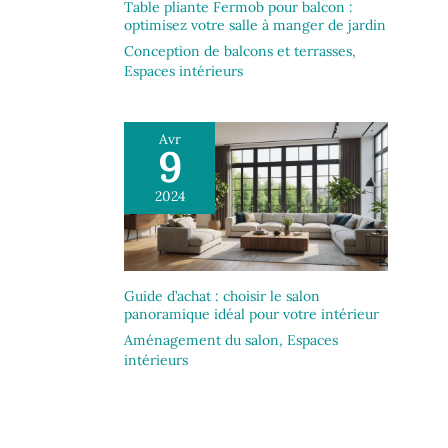
Table pliante Fermob pour balcon :
optimisez votre salle à manger de jardin
Conception de balcons et terrasses
,
Espaces intérieurs
Avr
9
2024
Guide d’achat : choisir le salon
panoramique idéal pour votre intérieur
Aménagement du salon
,
Espaces
intérieurs