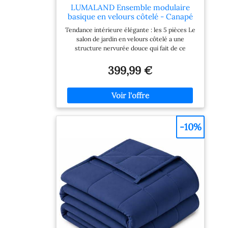
LUMALAND Ensemble modulaire
basique en velours côtelé - Canapé
avec fauteuil et pouf - 5 sacs
Tendance intérieure élégante : les 5 pièces Le
d'intérieur avec rembourrage -
salon de jardin en velours côtelé a une
Canapé modulaire avec perles EPS -
structure nervurée douce qui fait de ce
Coussin d'assise XXL pour salon,
coussin de sol un salon tendance et douillet.
chambre
Grâce à sa faible hauteur d'assise (40 cm), sa
399,99 €
profondeur d'assise généreuse (53 cm) et son
large repose-accoudoirs. Modulaire : que ce
soit pour un canapé 2 places ou un canapé
XXL, les meubles du kit de base modulaire en
velours côtelé de LUMALAND peuvent être
placés individuellement et adaptés de manière
-10%
flexible à toutes les tailles de pièces.
Déménagement, croissance, visite ?
Transformez votre maison à tout moment,
sans acheter d'autres meubles Ensemble
complet robuste : coutures renforcées,
fermetures éclair dissimulées, dessous en
matériau extérieur et housses lavables
résistantes aux plis (30 °) – Ainsi, l'ensemble
de pouf géant assure un plaisir durable, que ce
soit un tabouret, une chaise longue ou un
canapé familial ! Rembourrage adaptable :