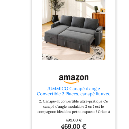
JUMMICO Canapé d'angle
Convertible 3 Places, canapé lit avec
Rangement intégré et accoudoirs
2. Canapé-lit convertible ultra-pratique Ce
multifonctionnels, idéal pour Salon,
canapé d'angle modulable 2 en 1 est le
Bureau et Petit Appartement, Design
compagnon idéal des petits espaces ! Grâce à
Moderne et Pratique,Gris
son mécanisme de lit dissimulé sous la assise,
499,00 €
il suffit de tirer la corde et de faire glisser la
469,00 €
structure pour transformer votre canapé en