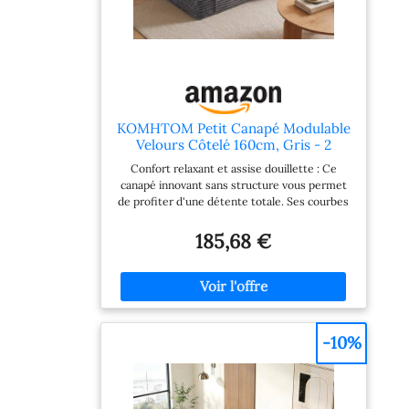
KOMHTOM Petit Canapé Modulable
Velours Côtelé 160cm, Gris - 2
Places
Confort relaxant et assise douillette : Ce
canapé innovant sans structure vous permet
de profiter d'une détente totale. Ses courbes
ergonomiques épousent parfaitement les
contours du corps, offrant une assise
185,68 €
confortable et agréable. Le rembourrage en
mousse haute densité 31D garantit un
excellent rebond et une durée de vie
exceptionnelle. C'est le choix idéal pour
soulager vos jambes après une journée bien
remplie Revêtement de canapé en velours
-10%
côtelé : Ce canapé est habillé d'un velours
côtelé doux et respirant. Accompagné de deux
coussins assortis et de larges accoudoirs, il
offre non seulement un toucher moelleux et