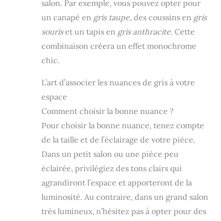
salon. Par exemple, vous pouvez opter pour
lestée Sivio est un cadeau chaleureux pour les
partenaires et les membres de la famille qui
un canapé en
gris taupe
, des coussins en
gris
aiment tous leur étreinte réconfortante. Idéal
pour les anniversaires, les vacances ou tout
souris
et un tapis en
gris anthracite
. Cette
moment spécial pour exprimer votre amour et
combinaison créera un effet monochrome
votre attention. Trouvez votre ajustement
parfait : pour une expérience optimale,
chic.
choisissez une couverture qui correspond à
environ 8 à 12 % de votre poids corporel. Pour
L’art d’associer les nuances de gris à votre
les premiers utilisateurs, il est conseillé de
commencer avec 8 %. Nous proposons une
espace
gamme de tailles et de poids qui favorisent
Comment choisir la bonne nuance ?
votre détente pendant le sommeil, la sieste ou
la méditation. Conseils d'entretien et garantie
Pour choisir la bonne nuance, tenez compte
: nettoyez les taches et utilisez une housse de
couette pour faciliter l'entretien. Sivio
de la taille et de l’éclairage de votre pièce.
soutient chaque achat avec une garantie de
Dans un petit salon ou une pièce peu
retour ou d'échange de 30 jours et une
garantie à vie.
éclairée, privilégiez des tons clairs qui
agrandiront l’espace et apporteront de la
luminosité. Au contraire, dans un grand salon
très lumineux, n’hésitez pas à opter pour des