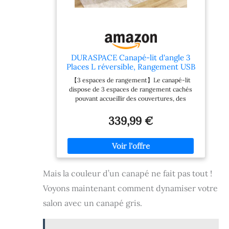
DURASPACE Canapé-lit d'angle 3
Places L réversible, Rangement USB
【3 espaces de rangement】Le canapé-lit
dispose de 3 espaces de rangement cachés
pouvant accueillir des couvertures, des
oreillers et bien plus encore, ce qui vous
permet d'optimiser votre espace de vie et de
339,99 €
le garder rangé et organisé. 【Canapé-lit
convertible】Se transforme en canapé ou en
lit d'un simple geste, ce qui le rend idéal pour
accueillir des invités pour la nuit, dans les
petits appartements, les dortoirs, les studios,
Mais la couleur d’un canapé ne fait pas tout !
les bureaux ou les salles de cinéma privées.
【Chaise longue réversible】Personnalisez
Voyons maintenant comment dynamiser votre
votre espace avec une chaise longue
réversible qui peut être orientée vers la
salon avec un canapé gris.
gauche ou vers la droite, ce qui la rend parfaite
pour n'importe quelle disposition de pièce.
【Ports de recharge et porte-gobelets】Il y a