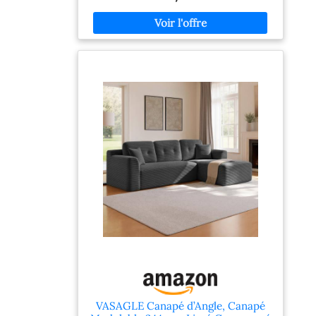
un lit douillet en quelques secondes, sans
effort. Parfait pour recevoir des invités ou
optimiser votre espace de vie au quotidien. 3.
Espace de rangement intelligent et
fonctionnel Ce canapé d'angle intègre un
grand compartiment de rangement dissimulé,
idéal pour ranger couvertures, oreillers et
tous vos accessoires du quotidien. Les
accoudoirs sont équipés de 2 porte-gobelets
pour vos boissons, ainsi que de 2 poches
latérales offrant un espace de stockage
supplémentaire pour magazines,
télécommandes et petits objets. Un design
pensé pour le confort et l'organisation ! 4.
Chaise longue réversible, adaptable à tous les
intérieurs Ce canapé d'angle est totalement
modulable : vous pouvez choisir d'installer la
chaise longue à gauche ou à droite, pour
l'adapter parfaitement à la configuration de
votre maison, que ce soit un salon, un studio
ou une chambre d'amis. Transformez-le en
canapé en L gauche ou droit selon vos besoins,
pour un aménagement 100% personnalisé. 5.
Montage facile, sans outil ni stress Ce canapé
VASAGLE Canapé d’Angle, Canapé
d'angle convertible (profondeur 120 cm ×