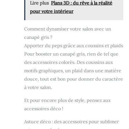
Lire plus
Plans 3D : du rêve à la réalité
2 ports de recharge USB sur les deux
accoudoirs du canapé pour alimenter votre
pour votre intérieur
téléphone en continu. Et 2 porte-gobelets
sont prévus pour poser des boissons et des
tasses. 2 poches latérales offrent encore plus
Comment dynamiser votre salon avec un
d'options de rangement. 【Matériaux haut de
gamme】Canapé-lit fabriqué à partir d'un
canapé gris ?
tissu en lin respirant et soutenu par un cadre
Apporter du peps grâce aux coussins et plaids
métallique et en bois robuste qui offre une
sensation de luxe et une durabilité
Pour booster un canapé gris, rien de tel que
des accessoires colorés. Des coussins aux
motifs graphiques, un plaid dans une matière
douce, tout est bon pour donner du caractère
à votre salon.
Et pour encore plus de style, pensez aux
accessoires déco !
Astuce déco : des accessoires pour sublimer