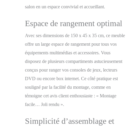
veinage du bois poreux
salon en un espace convivial et accueillant.
au touché de haute
qualité. Système Easy
Packaging, vous
Espace de rangement optimal
pourrez le transporter
facilement. Emballage
Avec ses dimensions de 150 x 45 x 35 cm, ce meuble
adapté pour un
offre un large espace de rangement pour tous vos
transport facile, tous
nos colis pèsent moins
équipements multimédias et accessoires. Vous
de 30 kgs et mesurent
disposez de plusieurs compartiments astucieusement
moins de 120cm.
Garantie : Les produits
conçus pour ranger vos consoles de jeux, lecteurs
Skraut Home sont
DVD ou encore box internet. Ce côté pratique est
garantis 2 ans et
souligné par la facilité du montage, comme en
bénéficient d'un
excellent service après-
témoigne cet avis client enthousiaste : « Montage
vente, avec un stock
facile… Joli rendu ».
permanent de pièces de
rechange. La cheminée
Simplicité d’assemblage et
électrique fonctionne
en étant branchée à
l'électricité, elle