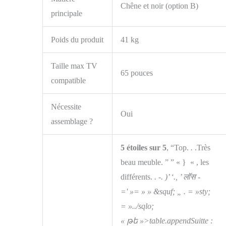
Chêne et noir (option B)
principale
Poids du produit
41 kg
Taille max TV
65 pouces
compatible
Nécessite
Oui
assemblage ?
5 étoiles sur 5
, “Top.
.
.Très
beau meuble. ” ” « } « , les
différents.
. -. )’ ‘., ’ लॉस -
=' »= » » &squf; „ . = »sty;
= »../sqlo;
« թե »>table.appendSuitte :