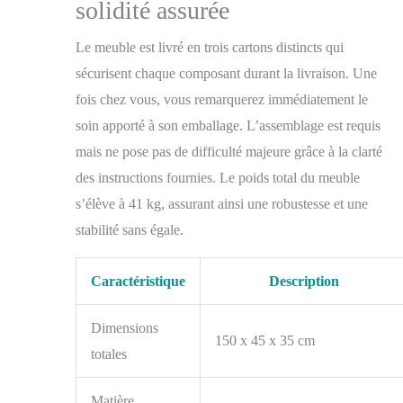
solidité assurée
n'utilise pas de piles.
La télécommande
Le meuble est livré en trois cartons distincts qui
nécessite des piles, qui
ne sont pas incluses.
sécurisent chaque composant durant la livraison. Une
fois chez vous, vous remarquerez immédiatement le
soin apporté à son emballage. L’assemblage est requis
mais ne pose pas de difficulté majeure grâce à la clarté
des instructions fournies. Le poids total du meuble
s’élève à 41 kg, assurant ainsi une robustesse et une
stabilité sans égale.
Caractéristique
Description
Dimensions
150 x 45 x 35 cm
totales
Matière