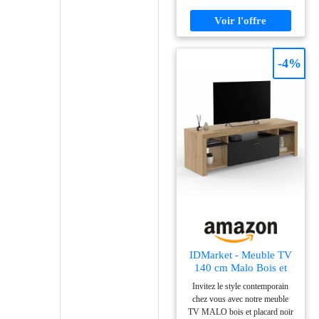
écran jusqu'à 60 pouces Design
effet loft ultra tendance en PB
mélaminé épaisseur 1,5 cm - 3
tiroirs pratiques et spacieux
Stabilité et solidité garanties
-4%
avec sa structure à l'aspect
massif et son côté robuste !
Dimensions : Longueur 140 x
largeur 40 x Hauteur 50 cm
IDMarket - Meuble TV
140 cm Malo Bois et
Placard Noir
Invitez le style contemporain
chez vous avec notre meuble
TV MALO bois et placard noir