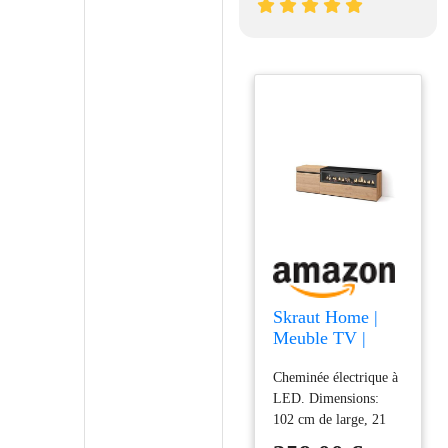
Skraut Home |
Meuble TV |
Banc Télé |
Cheminée électrique à
Grand Espace de
LED. Dimensions:
Rangement |
102 cm de large, 21
150x45x35cm |
cm de haut. Effet de
pour Les TV