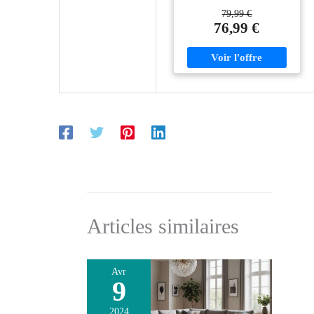
Il est fonctionnel avec son long
79,99 €
plateau de 140 cm parfait pour
76,99 €
un écran plat 55 pouces !
Équipé de plusieurs espaces de
rangement : 1 placard et 5
compartiments La structure en
particules de bois et ses pieds
intégrés lui apportent solidité et
stabilité A la fois pratique et
déco, ses lignes et couleurs
sobres s'adapteront à n'importe
quelle pièce
Articles similaires
Avr
9
2024