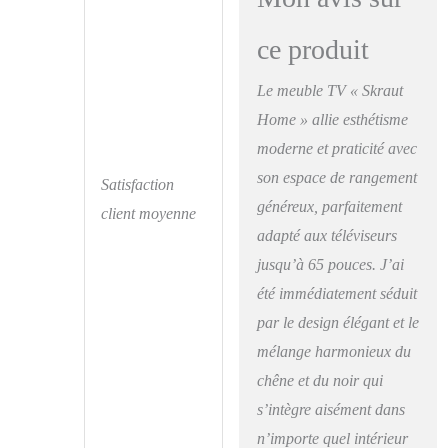
TV avec porte, grande
capacité de rangement.
ce produit
Dimensions du
module: 51 cm. de
largeur, 45 cm. de
Le meuble TV « Skraut
hauteur, 35 cm. de
Home » allie esthétisme
profondeur. Couleur
moderne et praticité avec
chêne et noir avec un
veinage du bois
son espace de rangement
Satisfaction
poreux au touché de
généreux, parfaitement
client moyenne
haute qualité. Système
adapté aux téléviseurs
Easy Packaging, vous
pourrez le transporter
jusqu’à 65 pouces. J’ai
facilement. Emballage
été immédiatement séduit
adapté pour un
transport facile, tous
par le design élégant et le
nos colis pèsent moins
mélange harmonieux du
de 30 kgs et mesurent
chêne et du noir qui
moins de 120cm.
Garantie : Les produits
s’intègre aisément dans
Skraut Home sont
n’importe quel intérieur
garantis 2 ans et