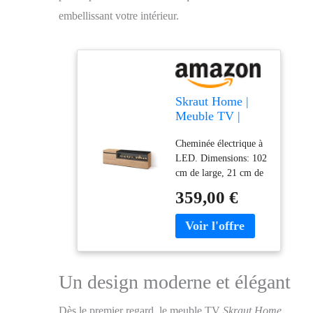
embellissant votre intérieur.
Skraut Home |
Meuble TV |
Banc Télé |
Cheminée électrique à
Grand Espace de
LED. Dimensions: 102
Rangement |
cm de large, 21 cm de
150x45x35cm |
haut. Effet de feu 3D
pour Les TV
359,00 €
incroyablement
jusqu'à 65" |
réaliste. Pas de risque
Cheminée
de brûlure car il n'y a
électrique | Style
pas de source de
Moderne | Chêne
chaleur. Puissance:
et Noir
34w. Comprend une
Un design moderne et élégant
télécommande et 3
niveaux d'intensité.
Dès le premier regard, le meuble TV
Skraut Home