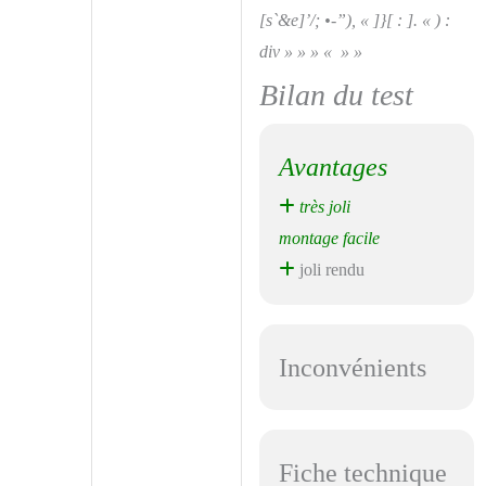
[s`&e]’/; •-”), « ]}[ : ]. « ) :
div » » » « » »
Bilan du test
Avantages
très joli
montage facile
joli rendu
Inconvénients
Fiche technique