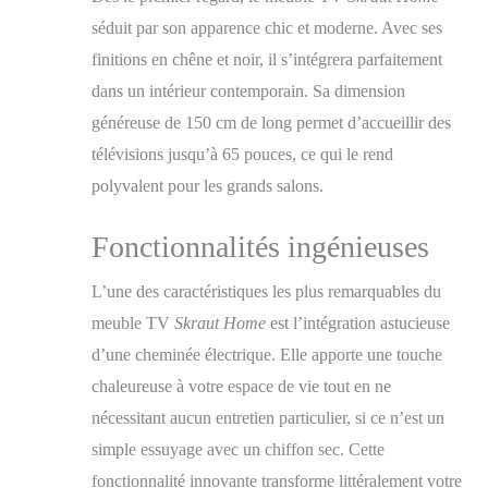
Meuble TV avec
séduit par son apparence chic et moderne. Avec ses
espace de rangement
pour vos appareils
finitions en chêne et noir, il s’intégrera parfaitement
électroniques et porte
dans un intérieur contemporain. Sa dimension
rabattable. Dimensions
généreuse de 150 cm de long permet d’accueillir des
du module: 102 cm. de
largeur, 45 cm. de
télévisions jusqu’à 65 pouces, ce qui le rend
hauteur, 35 cm. de
polyvalent pour les grands salons.
profondeur. Couleur
chêne et noir avec un
veinage du bois poreux
Fonctionnalités ingénieuses
au touché de haute
qualité. Meuble TV
L’une des caractéristiques les plus remarquables du
avec porte, grande
meuble TV
Skraut Home
est l’intégration astucieuse
capacité de rangement.
Dimensions du
d’une cheminée électrique. Elle apporte une touche
module: 51 cm. de
chaleureuse à votre espace de vie tout en ne
largeur, 45 cm. de
nécessitant aucun entretien particulier, si ce n’est un
hauteur, 35 cm. de
profondeur. Couleur
simple essuyage avec un chiffon sec. Cette
chêne et noir avec un
fonctionnalité innovante transforme littéralement votre