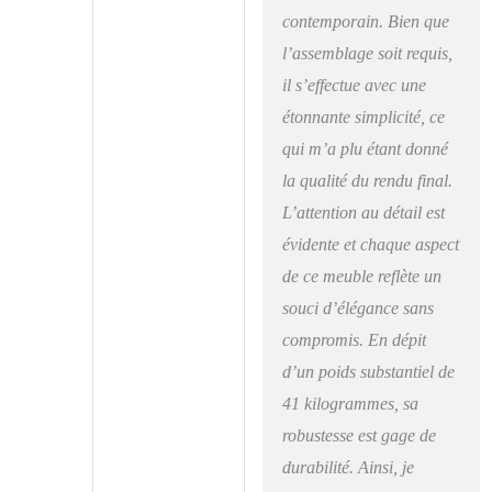
contemporain. Bien que
bénéficient d'un
excellent service
l’assemblage soit requis,
après-vente, avec un
il s’effectue avec une
stock permanent de
pièces de rechange. La
étonnante simplicité, ce
cheminée électrique
qui m’a plu étant donné
fonctionne en étant
la qualité du rendu final.
branchée à l'électricité,
elle n'utilise pas de
L’attention au détail est
piles. La
évidente et chaque aspect
télécommande
nécessite des piles, qui
de ce meuble reflète un
ne sont pas incluses.
souci d’élégance sans
compromis. En dépit
d’un poids substantiel de
41 kilogrammes, sa
robustesse est gage de
durabilité. Ainsi, je