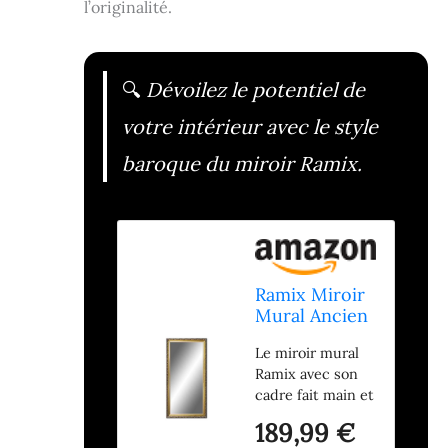
l’originalité.
🔍
Dévoilez le potentiel de
votre intérieur avec le style
baroque du miroir Ramix.
Ramix Miroir
Mural Ancien
Baroque
Le miroir mural
décoré Cadre
Ramix avec son
Solide Or
cadre fait main et
pour Couloir
son robuste
de Chambre,
189,99 €
panneau arrière.
60x140cm