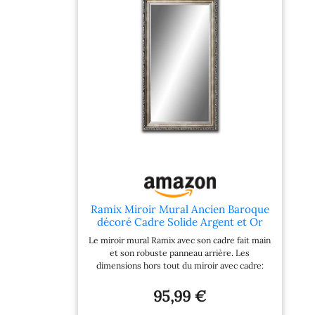
d'autres composants nocifs.
Installation facile et solidité: Le
miroir s'installe avec des vis et 2
solides crochets, installation
facile au mur. Options
d'installation: verticale ou
horizontale.
Ramix Miroir Mural Ancien Baroque
décoré Cadre Solide Argent et Or
pour Couloir de Chambre, 40x90cm
Le miroir mural Ramix avec son cadre fait main
et son robuste panneau arrière. Les
dimensions hors tout du miroir avec cadre:
largeur 40 cm x hauteur 90 cm. Dimensions
du cadre: Largeur 6cm- Hauteur 4,5cm. Ce
95,99 €
beau miroir est idéal pour une chambre à