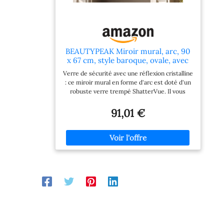
BEAUTYPEAK Miroir mural, arc, 90
x 67 cm, style baroque, ovale, avec
cadre doré, incassable, vintage,
Verre de sécurité avec une réflexion cristalline
grand miroir décoratif pour salon,
: ce miroir mural en forme d'arc est doté d'un
salle de bain, couloir
robuste verre trempé ShatterVue. Il vous
offre une réflexion claire et sans distorsion
pour une utilisation quotidienne - que ce soit
91,01 €
comme miroir de salle de bain ou élément
décoratif dans la chambre à coucher. Parfait
pour une vision claire et un environnement sûr
dans vos espaces de vie Plus léger et plus
élégant : le grand miroir convainc par son
cadre solide mais léger en plastique PUR. Les
décorations baroques lui donnent une touche
antique élégante. Facile à monter et ne
passera pas inaperçu dans n'importe quelle
pièce : salon, couloir ou salle de bain Livraison
sécurisée grâce à un emballage robuste :
Notre miroir ovale est livré dans un carton