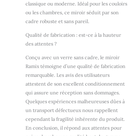
parfaitement aux
classique ou moderne. Idéal pour les couloirs
intérieurs
ou les chambres, ce miroir séduit par son
classiques ou
modernes.
cadre robuste et sans pareil.
Cadres durables-
Le cadre est en
Qualité de fabrication : est-ce à la hauteur
bois de pin,
des attentes ?
décoré. Une
découpe de
Conçu avec un verre sans cadre, le miroir
précision à la
machine avec des
Ramix témoigne d’une qualité de fabrication
angles joints
remarquable. Les avis des utilisateurs
pour assurer la
attestent de son excellent conditionnement
rigidité et la
finition de qualité
qui assure une réception sans dommages.
supérieure. Ce
Quelques expériences malheureuses dûes à
miroir mural avec
cadre ne
un transport défectueux nous rappellent
contient pas de
cependant la fragilité inhérente du produit.
plomb ou
En conclusion, il répond aux attentes pour
d'autres
composants