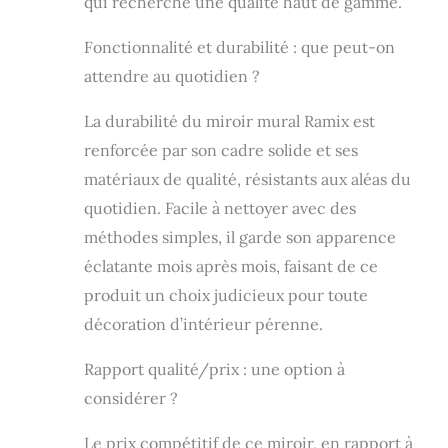
qui recherche une qualité haut de gamme.
nocifs.
Installation facile
Fonctionnalité et durabilité : que peut-on
et solidité: Le
attendre au quotidien ?
miroir s'installe
avec des vis et 2
La durabilité du miroir mural Ramix est
solides crochets,
installation facile
renforcée par son cadre solide et ses
au mur. Options
matériaux de qualité, résistants aux aléas du
d'installation:
verticale ou
quotidien. Facile à nettoyer avec des
horizontale.
méthodes simples, il garde son apparence
éclatante mois après mois, faisant de ce
produit un choix judicieux pour toute
décoration d’intérieur pérenne.
Rapport qualité/prix : une option à
considérer ?
Le prix compétitif de ce miroir, en rapport à