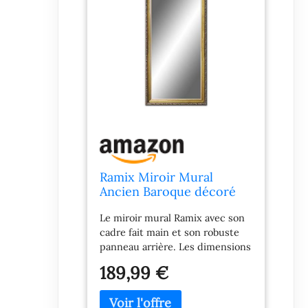
Ramix Miroir Mural
Ancien Baroque décoré
Cadre Solide Or pour
Le miroir mural Ramix avec son
Couloir de Chambre,
cadre fait main et son robuste
60x140cm
panneau arrière. Les dimensions
hors tout du miroir avec cadre:
189,99 €
largeur 60 cm x hauteur 140 cm.
Dimensions du cadre: Largeur
6cm- Hauteur 4,5cm. Ce beau