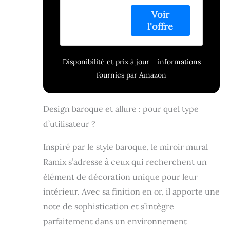
Les dimensions
hors tout du
miroir avec
cadre: largeur 60
cm x hauteur 140
cm. Dimensions
Disponibilité et prix à jour – informations
du cadre: Largeur
fournies par Amazon
6cm- Hauteur
4,5cm. Ce beau
miroir est idéal
Design baroque et allure : pour quel type
pour une
d’utilisateur ?
chambre à
coucher, un
couloir de
Inspiré par le style baroque, le miroir mural
chambre, une
Ramix s’adresse à ceux qui recherchent un
salle de bain, une
élément de décoration unique pour leur
cuisine, une salle
à manger, un
intérieur. Avec sa finition en or, il apporte une
salon ou un
note de sophistication et s’intègre
séjour. Il
convient
parfaitement dans un environnement