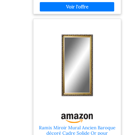
coucher, un couloir de chambre, une salle de
bain, une cuisine, une salle à manger, un salon
ou un séjour. Il convient parfaitement aux
intérieurs classiques ou modernes. Cadres
durables- Le cadre est en bois de pin, décoré.
Une découpe de précision à la machine avec
des angles joints pour assurer la rigidité et la
finition de qualité supérieure. Ce miroir mural
avec cadre ne contient pas de plomb ou
d'autres composants nocifs. Installation facile
et solidité: Le miroir s'installe avec des vis et 2
solides crochets, installation facile au mur.
Options d'installation: verticale ou horizontale.
Ramix Miroir Mural Ancien Baroque
décoré Cadre Solide Or pour