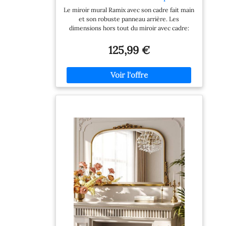
Couloir de Chambre, 60x100cm
Le miroir mural Ramix avec son cadre fait main
et son robuste panneau arrière. Les
dimensions hors tout du miroir avec cadre:
largeur 60 cm x hauteur 100 cm. Dimensions
du cadre: Largeur 6cm- Hauteur 4,5cm. Ce
125,99 €
beau miroir est idéal pour une chambre à
coucher, un couloir de chambre, une salle de
bain, une cuisine, une salle à manger, un salon
ou un séjour. Il convient parfaitement aux
intérieurs classiques ou modernes. Cadres
durables- Le cadre est en bois de pin, décoré.
Une découpe de précision à la machine avec
des angles joints pour assurer la rigidité et la
finition de qualité supérieure. Ce miroir mural
avec cadre ne contient pas de plomb ou
d'autres composants nocifs. Installation facile
et solidité: Le miroir s'installe avec des vis et 2
solides crochets, installation facile au mur.
Options d'installation: verticale ou horizontale.