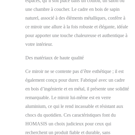
espaces, qu’il soit placé dans un couloir, un salon ou
aluminium revêtu par
pulvérisation, en
une chambre à coucher. Le cadre en bois de sapin
panneaux MDF et en
naturel, associé à des éléments métalliques, confère à
métal robuste qui
ce miroir une allure à la fois robuste et élégante, idéale
garantissent une longue
durée de vie. Vous
pour apporter une touche chaleureuse et authentique à
pouvez profiter
votre intérieur.
longtemps du reflet
clair et de la
Des matériaux de haute qualité
construction solide.
~Illuminez votre
Ce miroir ne se contente pas d’être esthétique ; il est
maison~ Ce miroir de
salle de bain HD est
également conçu pour durer. Fabriqué avec un cadre
équipé de verre de
en bois d’ingénierie et en métal, il présente une solidité
haute qualité et offre
une réflexion claire qui
remarquable. Le miroir lui-même est en verre
illumine la pièce et
aluminium, ce qui le rend incassable et résistant aux
crée une atmosphère
chocs du quotidien. Ces caractéristiques font du
plus vivante. Il
agrandit visuellement
HOMASIS un choix judicieux pour ceux qui
l'espace et le rend plus
recherchent un produit fiable et durable, sans
spacieux. Crochets