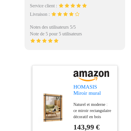
Service client :
Livraison :
Notes des utilisateurs 5/5
Note de 5 pour 5 utilisateurs
HOMASIS
Miroir mural
rectangulaire - 77
Naturel et moderne :
x 100 cm - Miroir
ce miroir rectangulaire
décoratif avec
décoratif en bois
cadre en bois et
combine un style
crochets - Miroir
143,99 €
naturel et rustique avec
rustique en bois