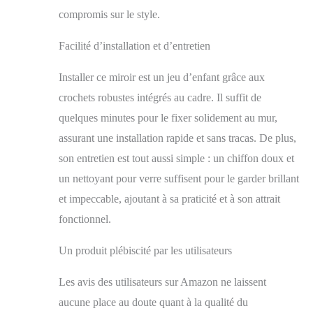
compromis sur le style.
pratiques et fiables : le
miroir suspendu est
déjà équipé de crochets
Facilité d’installation et d’entretien
métalliques robustes
qui permettent un
Installer ce miroir est un jeu d’enfant grâce aux
montage rapide. En
crochets robustes intégrés au cadre. Il suffit de
outre, la surface facile
à nettoyer vous permet
quelques minutes pour le fixer solidement au mur,
d'avoir toujours un
assurant une installation rapide et sans tracas. De plus,
miroir de couloir clair.
son entretien est tout aussi simple : un chiffon doux et
~Miroir mural
multifonctionnel ~ La
un nettoyant pour verre suffisent pour le garder brillant
multifonctionnalité de
et impeccable, ajoutant à sa praticité et à son attrait
ce miroir mural
fonctionnel.
décoratif le rend
adapté à de
nombreuses occasions.
Un produit plébiscité par les utilisateurs
C'est une combinaison
de beauté et de
Les avis des utilisateurs sur Amazon ne laissent
praticité. Vous pouvez
aucune place au doute quant à la qualité du
l'accrocher dans le