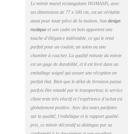
longtemps du reflet
Le miroir mural rectangulaire HOMASIS, avec
clair et de la
ses dimensions de 77 x 100 cm, est un véritable
construction solide.
atout pour toute pièce de la maison. Son
design
~Illuminez votre
maison~ Ce miroir de
rustique
et son cadre en bois apportent une
salle de bain HD est
touche d’élégance indéniable, ce qui le rend
équipé de verre de
haute qualité et offre
parfait pour un couloir, un salon ou une
une réflexion claire qui
chambre à coucher. La qualité robuste du miroir
illumine la pièce et
est un gage de durabilité, et il est livré dans un
crée une atmosphère
plus vivante. Il
emballage soigné qui assure une réception en
agrandit visuellement
parfait état. Bien que le délai de livraison puisse
l'espace et le rend plus
spacieux. Crochets
parfois être retardé par le transporteur, le service
pratiques et fiables : le
client reste très réactif et l’expérience d’achat est
miroir suspendu est
globalement positive. Avec des notes parfaites
déjà équipé de crochets
métalliques robustes
sur la qualité, l’esthétique et le rapport qualité-
qui permettent un
prix, ce miroir décoratif se distingue par sa
montage rapide. En
conformité à la description et son excellent
outre, la surface facile