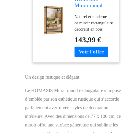
Miroir mural
rectangulaire - 77
Naturel et moderne :
x 100 cm - Miroir
ce miroir rectangulaire
décoratif avec
décoratif en bois
cadre en bois et
combine un style
crochets - Miroir
143,99 €
naturel et rustique avec
rustique en bois
des éléments
incassable - Pour
modernes. Le cadre
couloir, salon,
naturel en bois de
chambre à
cèdre de haute qualité
coucher, naturel
et le design des ongles
Un design rustique et élégant
en font un superbe
ajout à la décoration de
Le HOMASIS Miroir mural rectangulaire s’impose
n'importe quelle pièce.
Longévité grâce à des
d’emblée par son esthétique rustique qui s’accorde
matériaux de haute
parfaitement avec divers styles de décoration
qualité ~ Nos miroirs
intérieure. Avec des dimensions de 77 x 100 cm, ce
décoratifs sont
fabriqués en verre de
miroir offre une surface généreuse qui sublime les
haute qualité, en