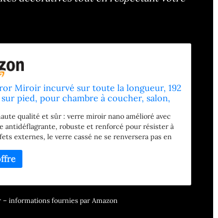
or Miroir incurvé sur toute la longueur, 192
 sur pied, pour chambre à coucher, salon,
 entrée, miroir mural, noir
haute qualité et sûr : verre miroir nano amélioré avec
e antidéflagrante, robuste et renforcé pour résister à
ffets externes, le verre cassé ne se renversera pas en
se du miroir, sécurité suffisante, adapté aux enfants et
x domestiques. Grand miroir pleine longueur : 85 x
rand miroir sur pied avec support. Créez un espace de
s grand pour vous, assez grand et haut pour regarder
e tenue. Le miroir haute résolution offre une image
eflète votre beauté avec tous les détails. Miroir sur pied
our – informations fournies par Amazon
vé avec cadre en alliage d'aluminium : le miroir bombé