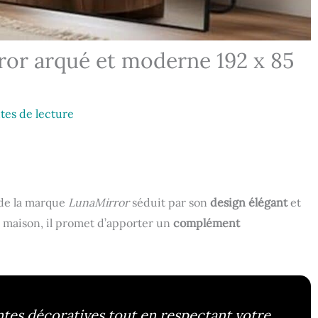
rror arqué et moderne 192 x 85
tes de lecture
 de la marque
LunaMirror
séduit par son
design élégant
et
la maison, il promet d’apporter un
complément
ntes décoratives tout en respectant votre