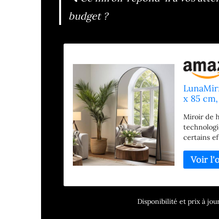
budget ?
LunaMirr
x 85 cm,
couloir,
Miroir de 
technologi
certains e
cas de cas
aux animau
192 cm ; g
vision plu
toute votr
claire et r
Disponibilité et prix à j
noir incur