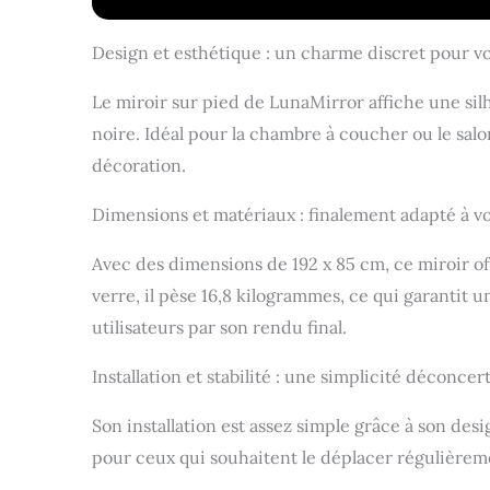
pleine lon
tout type 
à votre piè
Design et esthétique : un charme discret pour vo
et d'espac
également 
Le miroir sur pied de LunaMirror affiche une si
Installatio
noire. Idéal pour la chambre à coucher ou le salo
aucun asse
au mur ou 
décoration.
votre mais
miroir debo
Dimensions et matériaux : finalement adapté à vo
miroir mur
pleine lon
Avec des dimensions de 192 x 85 cm, ce miroir o
tous : ce 
verre, il pèse 16,8 kilogrammes, ce qui garantit un
pour vous.
amante, fi
utilisateurs par son rendu final.
avec un su
(français n
Installation et stabilité : une simplicité déconcer
Son installation est assez simple grâce à son des
pour ceux qui souhaitent le déplacer régulièreme