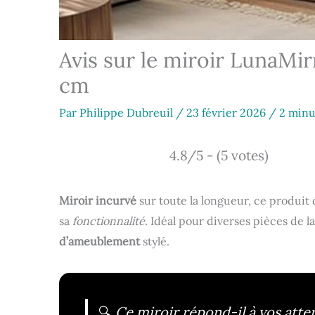
Avis sur le miroir LunaMi
cm
Par
Philippe Dubreuil
/
23 février 2026
/
2 minu
4.8/5 - (5 votes)
Miroir incurvé
sur toute la longueur, ce produit
sa
fonctionnalité
. Idéal pour diverses pièces de 
d’ameublement
stylé.
🔍
Ce miroir répond-il à vos atte