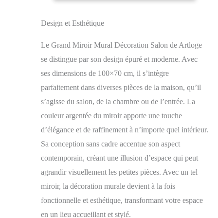
de l'éclat aux pièces, ce
Salle de Bain
miroir mural peut être
Maison Entrée
accroché sur la
Design et Esthétique
cheminée, le lavabo, la
chambre, la maison,
Le Grand Miroir Mural Décoration Salon de Artloge
l'hôtel Artisanat de
se distingue par son design épuré et moderne. Avec
Haute Qualité - Le
miroir argenté haut de
ses dimensions de 100×70 cm, il s’intègre
gamme est utilisé pour
parfaitement dans diverses pièces de la maison, qu’il
tous les produits
s’agisse du salon, de la chambre ou de l’entrée. La
miroirs muraux
décoratifs Artloge, il
couleur argentée du miroir apporte une touche
pourrait éliminer la
d’élégance et de raffinement à n’importe quel intérieur.
distorsion de réflexion
Sa conception sans cadre accentue son aspect
généralement trouvée
dans les miroirs bas de
contemporain, créant une illusion d’espace qui peut
gamme, les bords lisses
agrandir visuellement les petites pièces. Avec un tel
du miroir sont polis à
la main, non seulement
miroir, la décoration murale devient à la fois
pour des raisons de
fonctionnelle et esthétique, transformant votre espace
sécurité mais aussi
en un lieu accueillant et stylé.
pour rehausser leur