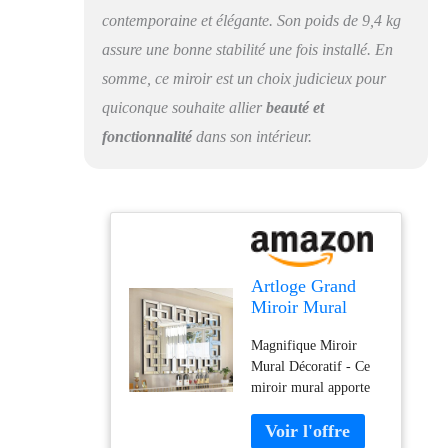
soucier de la rouille
contemporaine et élégante. Son poids de 9,4 kg
Agrandir Votre Espace
assure une bonne stabilité une fois installé. En
- Grâce à sa grande
somme, ce miroir est un choix judicieux pour
surface réfléchissante,
ce miroir long mural
quiconque souhaite allier
beauté et
apporte la lumière chez
fonctionnalité
dans son intérieur.
vous tout en donnant
l'illusion d'une pièce
plus grande et plus
ouverte, ce miroir
mural rectangulaire
optimisera la lumière
naturelle de vos pièces
Artloge Grand
Garantie et Service
Miroir Mural
Après-Vente - En tant
Décoration Salon:
que fabricant
Magnifique Miroir
Miroir Déco
professionnel de
Mural Décoratif - Ce
Murale
miroirs de salle de
miroir mural apporte
Rectangulaire
bains, nous
un charme élégant à
100x70cm pour
garantissons toujours la
vos pièces tout en
Chambre - Miroir
qualité de nos produits