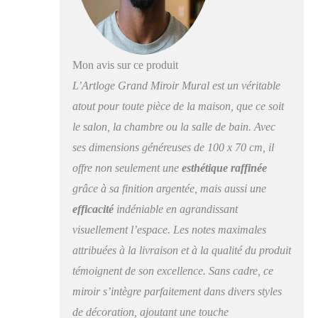
distorsion de réflexion
généralement trouvée
dans les miroirs bas de
gamme, les bords lisses
du miroir sont polis à
Mon avis sur ce produit
la main, non seulement
L’Artloge Grand Miroir Mural est un véritable
pour des raisons de
sécurité mais aussi
atout pour toute pièce de la maison, que ce soit
pour rehausser leur
le salon, la chambre ou la salle de bain. Avec
beauté MDF Résistant
ses dimensions généreuses de 100 x 70 cm, il
à l'Humidité et
Robuste - Le dos du
offre non seulement une
esthétique raffinée
miroir mural design est
grâce à sa finition argentée, mais aussi une
en panneau de fibres
efficacité
indéniable en agrandissant
de densité moyenne de
4 mm peint à 3
visuellement l’espace. Les notes maximales
couches durable et
attribuées à la livraison et à la qualité du produit
hydrofuge, vous
pouvez accrocher ce
témoignent de son excellence. Sans cadre, ce
miroir salon mural
miroir s’intègre parfaitement dans divers styles
design dans votre salle
de décoration, ajoutant une touche
de bain sans vous