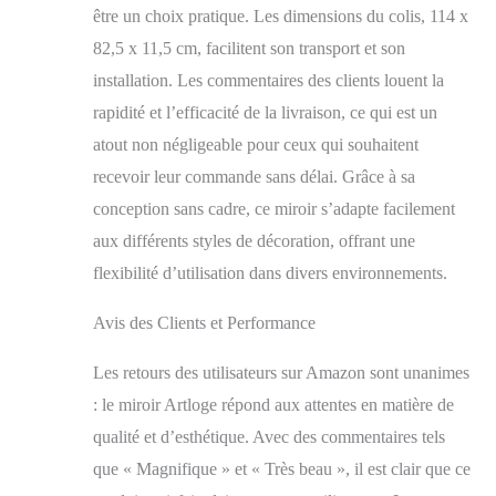
plus grande et plus
être un choix pratique. Les dimensions du colis, 114 x
ouverte, ce miroir
82,5 x 11,5 cm, facilitent son transport et son
mural rectangulaire
installation. Les commentaires des clients louent la
optimisera la lumière
naturelle de vos pièces
rapidité et l’efficacité de la livraison, ce qui est un
Garantie et Service
atout non négligeable pour ceux qui souhaitent
Après-Vente - En tant
que fabricant
recevoir leur commande sans délai. Grâce à sa
professionnel de
conception sans cadre, ce miroir s’adapte facilement
miroirs de salle de
aux différents styles de décoration, offrant une
bains, nous
garantissons toujours la
flexibilité d’utilisation dans divers environnements.
qualité de nos produits
et votre satisfaction.
Avis des Clients et Performance
Nos miroirs ont réussi
tous les tests, tels que
Les retours des utilisateurs sur Amazon sont unanimes
le test de chute, le test
: le miroir Artloge répond aux attentes en matière de
de choc, le test de forte
pression, etc
qualité et d’esthétique. Avec des commentaires tels
que « Magnifique » et « Très beau », il est clair que ce