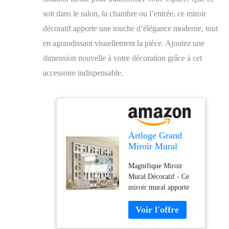
soit dans le salon, la chambre ou l’entrée, ce miroir
décoratif apporte une touche d’élégance moderne, tout
en agrandissant visuellement la pièce. Ajoutez une
dimension nouvelle à votre décoration grâce à cet
accessoire indispensable.
Artloge Grand
Miroir Mural
Décoration Salon:
Magnifique Miroir
Miroir Déco
Mural Décoratif - Ce
Murale
miroir mural apporte
Rectangulaire
un charme élégant à
100x70cm pour
vos pièces tout en
Chambre - Miroir
ajoutant du piquant et
Décoratif pour