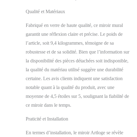
beauté MDF Résistant
Qualité et Matériaux
à l'Humidité et
Robuste - Le dos du
miroir mural design est
Fabriqué en verre de haute qualité, ce miroir mural
en panneau de fibres
garantit une réflexion claire et précise. Le poids de
de densité moyenne de
l’article, soit 9,4 kilogrammes, témoigne de sa
4 mm peint à 3
couches durable et
robustesse et de sa solidité. Bien que l’information sur
hydrofuge, vous
la disponibilité des pièces détachées soit indisponible,
pouvez accrocher ce
miroir salon mural
la qualité du matériau utilisé suggère une durabilité
design dans votre salle
certaine. Les avis clients indiquent une satisfaction
de bain sans vous
notable quant à la qualité du produit, avec une
soucier de la rouille
Agrandir Votre Espace
moyenne de 4,5 étoiles sur 5, soulignant la fiabilité de
- Grâce à sa grande
ce miroir dans le temps.
surface réfléchissante,
ce miroir long mural
Praticité et Installation
apporte la lumière chez
vous tout en donnant
En termes d’installation, le miroir Artloge se révèle
l'illusion d'une pièce