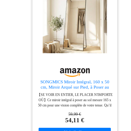
brillante. Il est suffisamment robuste pour éviter les
fissures pour une longue durée de vie Montage simple
: Il vous suffit de fixer 2 vis et votre miroir encadré est
en place, prêt à sublimer votre intérieur
SONGMICS Miroir Intégral, 160 x 50
cm, Miroir Arqué sur Pied, à Poser au
Sol, Cadre en Alliage d’Aluminium,
【SE VOIR EN ENTIER, LE PLACER N'IMPORTE
Verre Trempé, pour Chambre, Salon,
OÙ】Ce miroir intégral à poser au sol mesure 165 x
Dressing, Noir d'encre LFM031B01
50 cm pour une vision complète de votre tenue. Qu’il
soit posé au sol ou fixé au mur, son reflet est toujours
59,99 €
parfait 【SOLIDE ET SÉCURISÉ】Doté d'un verre
54,11 €
trempé très résistant et d'un film de sécurité, ce miroir
sur pied minimise les risques de casse, assurant votre