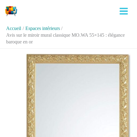
Aller
Rechercher
au
contenu
Accueil
Espaces intérieurs
Avis sur le miroir mural classique MO.WA 55×145 : élégance
baroque en or