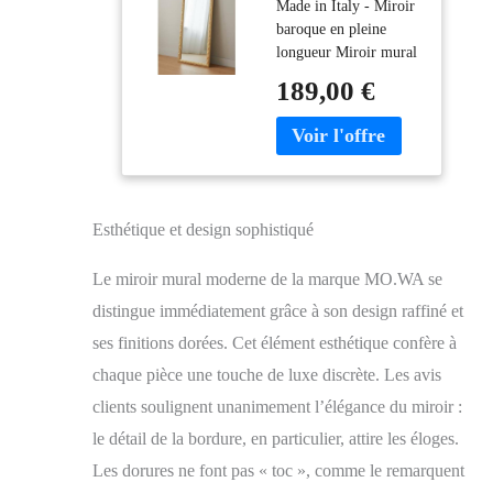
Made in Italy - Miroir
Italie, Miroir Or
baroque en pleine
55x145, Miroir
longueur Miroir mural
Mural
ou à poser avec cadre
rectangulaire,
189,00 €
classique style baroque
Miroir Classique
français en bois doré.
pour Couloir,
Mésure extérieure cm.
Chambre, Salon,
55x145. La baguette
entrée Maison
est large cm. 6 Le
miroir est en cristal de
Esthétique et design sophistiqué
qualité supérieure de 4
mm d'épaisseur. 4
Le miroir mural moderne de la marque MO.WA se
crochets D-ring en
acier inoxydable sont
distingue immédiatement grâce à son design raffiné et
placés à l'arrière pour
ses finitions dorées. Cet élément esthétique confère à
permettre la fixation
chaque pièce une touche de luxe discrète. Les avis
au mur en toute
sécurité à la verticale
clients soulignent unanimement l’élégance du miroir :
et horizontale.
le détail de la bordure, en particulier, attire les éloges.
L'emballage est soigné
dans les moindres
Les dorures ne font pas « toc », comme le remarquent
détails pour permettre