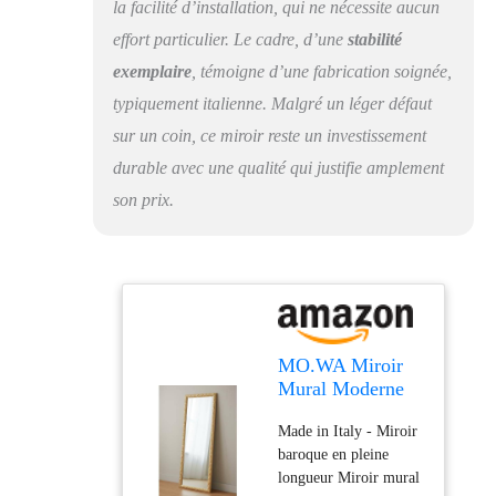
réfraction du miroir en
la facilité d’installation, qui ne nécessite aucun
cristal permettent
effort particulier. Le cadre, d’une
stabilité
d'éclairer n'importe
quelle pièce
exemplaire
, témoigne d’une fabrication soignée,
typiquement italienne. Malgré un léger défaut
sur un coin, ce miroir reste un investissement
durable avec une qualité qui justifie amplement
son prix.
MO.WA Miroir
Mural Moderne
Long, fabriqué en
Made in Italy - Miroir
Italie, Miroir Or
baroque en pleine
55x145, Miroir
longueur Miroir mural
Mural