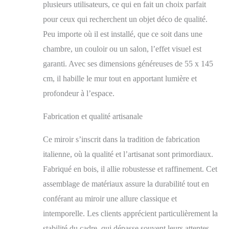
plusieurs utilisateurs, ce qui en fait un choix parfait
les livraisons aux
pour ceux qui recherchent un objet déco de qualité.
particuliers avec
l'utilisation de
Peu importe où il est installé, que ce soit dans une
transporteurs expresso
chambre, un couloir ou un salon, l’effet visuel est
Le style classique
intemporel rend ce
garanti. Avec ses dimensions généreuses de 55 x 145
miroir adapté à tout
cm, il habille le mur tout en apportant lumière et
environnement, pour
profondeur à l’espace.
éclairer les
appartements, les villes
Fabrication et qualité artisanale
ou les résidences, pour
l'entrée, la chambre, le
salon, la salle de bain,
Ce miroir s’inscrit dans la tradition de fabrication
le couloir. La taille
italienne, où la qualité et l’artisanat sont primordiaux.
large et la haute
Fabriqué en bois, il allie robustesse et raffinement. Cet
réfraction du miroir en
cristal permettent
assemblage de matériaux assure la durabilité tout en
d'éclairer n'importe
conférant au miroir une allure classique et
quelle pièce
intemporelle. Les clients apprécient particulièrement la
stabilité du cadre, qui dépasse souvent leurs attentes.