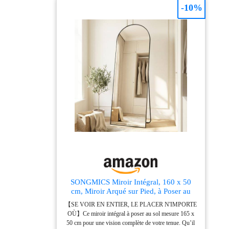
miroir mural est livré avec 4 crochets pour le fixer
-10%
facilement au mur. Suspendu au mur ou bien posé sur
un meuble pour un rendu moderne. Vous pourrez le
monter horizontalement ou verticalement, à vous de
choisir SOLIDE ET RÉSISTANT : Le miroir est
résistant à l'usure et il est encadré par un contour en
MDF pour plus de stabilité SPÉCIFICATIONS DU
MIROIR : 40l x 60H cm, épaisseur du verre 2 mm
SONGMICS Miroir Intégral, 160 x 50
cm, Miroir Arqué sur Pied, à Poser au
Sol, Cadre en Alliage d’Aluminium,
【SE VOIR EN ENTIER, LE PLACER N'IMPORTE
Verre Trempé, pour Chambre, Salon,
OÙ】Ce miroir intégral à poser au sol mesure 165 x
Dressing, Noir d'encre LFM031B01
50 cm pour une vision complète de votre tenue. Qu’il