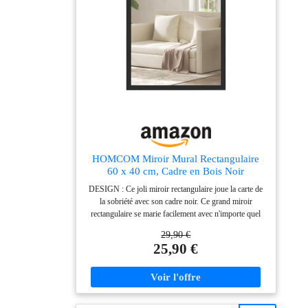
encadré est en place, prêt à sublimer votre intérieur. Et
vous pouvez l’accrocher aussi bien à l’horizontale qu’à
la verticale, selon vos envies
HOMCOM Miroir Mural Rectangulaire
60 x 40 cm, Cadre en Bois Noir
DESIGN : Ce joli miroir rectangulaire joue la carte de
la sobriété avec son cadre noir. Ce grand miroir
rectangulaire se marie facilement avec n'importe quel
intérieur. Il apportera charme et chaleur à votre pièce
29,90 €
POLYVALENT : Le miroir rectangulaire s'invite
25,90 €
partout dans la maison. Vous pourrez le placer dans le
salon, au dessus de votre lit, dans l'entrée au dessus
d'une console ou dans la salle de bain pour vous
préparer. Grâce à sa simplicité, vous pourrez l'installer
dans tous les intérieurs FACILE À INSTALLER : Le