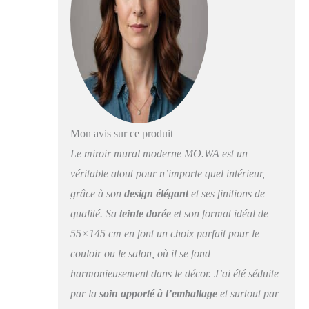
au mur en toute
sécurité à la verticale
et horizontale.
L'emballage est soigné
dans les moindres
détails pour permettre
les livraisons aux
particuliers avec
l'utilisation de
Mon avis sur ce produit
transporteurs expresso
Le style classique
Le miroir mural moderne MO.WA est un
intemporel rend ce
véritable atout pour n’importe quel intérieur,
miroir adapté à tout
grâce à son
design élégant
et ses finitions de
environnement, pour
éclairer les
qualité. Sa
teinte dorée
et son format idéal de
appartements, les villes
55×145 cm en font un choix parfait pour le
ou les résidences, pour
l'entrée, la chambre, le
couloir ou le salon, où il se fond
salon, la salle de bain,
harmonieusement dans le décor. J’ai été séduite
le couloir. La taille
par la
soin apporté à l’emballage
et surtout par
large et la haute