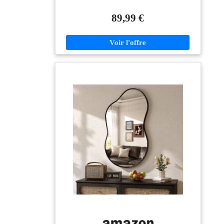
miroir, il est inoxydable et inaltérable. Le miroir à cadre
fin, brossé, protège sa surface des rayures et de l'usure.
89,99 €
Solide et robuste, il offre une grande stabilité DESIGN
MODERNE EN ARC : Le design en arc de ce miroir
sur pied vous apporte une nouvelle expérience visuelle
et devient le point central de votre pièce. Que vous
souhaitiez agrandir un petit espace ou ajouter une
touche de luxe à votre maison, les miroirs de chambre
sont un excellent point de départ VERRE
ANTIDÉFLAGRANT HD : Le miroir de sol est
fabriqué en verre HD incassable qui permet une
réflexion sans distorsion. L'arrière est recouvert d'une
membrane antidéflagrante qui ne sera pas renversée
même sous l'effet d'une force extérieure, offrant ainsi
une meilleure protection et une plus grande durabilité
MIRAGE DE GRANDE TAILLE : Le miroir de
grande taille 165 x60 cm peut fournir suffisamment de
lumière à la pièce. Le miroir contemporain sur pied
peut non seulement vous aider à vérifier votre corps
entier en un seul coup d'œil, mais aussi constituer une
décoration parfaite pour la chambre à coucher, le salon,
le couloir, l'entrée, le dressing MIRROR DE SOL &
MURAL : Le miroir de 165cm peut être adossé au
mur, posé librement ou accroché au mur à l'aide de vis.
Le support de type chevalet intégré offre un bon