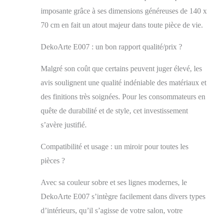
manipulation de l'article. QUI SOMMES
imposante grâce à ses dimensions généreuses de 140 x
NOUS: DekoArte est une jeune
70 cm en fait un atout majeur dans toute pièce de vie.
entreprise, qui a commencé son parcours
online en 2011, depuis lors, l'entreprise
n'a cessé de croître dans différents pays.
DekoArte E007 : un bon rapport qualité/prix ?
Focalisés et dédiés à la décoration
intérieure, et surtout à la décoration
Malgré son coût que certains peuvent juger élevé, les
murale, nous sommes designers,
avis soulignent une qualité indéniable des matériaux et
fabricants et distributeurs de nos propres
produits, qui leur donne une apparence
des finitions très soignées. Pour les consommateurs en
exclusive distribuée uniquement par notre
quête de durabilité et de style, cet investissement
marque , DekoArte. DÉCORATION
s’avère justifié.
MURALE: Les miroirs décoratifs
DekoArte apportent une touche d'élégance
Compatibilité et usage : un miroir pour toutes les
et de sophistication à votre maison, idéal
pour décorer avec nos miroirs modernes,
pièces ?
votre salon, votre salle à manger, votre
chambre, l'entrée, le hall ou la salle de
Avec sa couleur sobre et ses lignes modernes, le
bain. Plus précisément, ces grands miroirs
DekoArte E007 s’intègre facilement dans divers types
muraux au design décoratif sont robustes
et parfaits pour décorer n'importe quelle
d’intérieurs, qu’il s’agisse de votre salon, votre