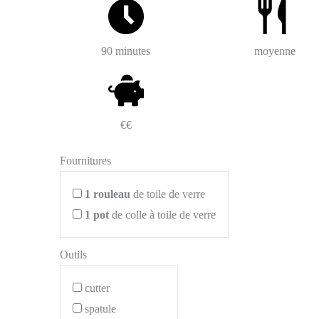
90 minutes
moyenne
€€
Fournitures
1
rouleau
de toile de verre
1
pot
de colle à toile de verre
Outils
cutter
spatule