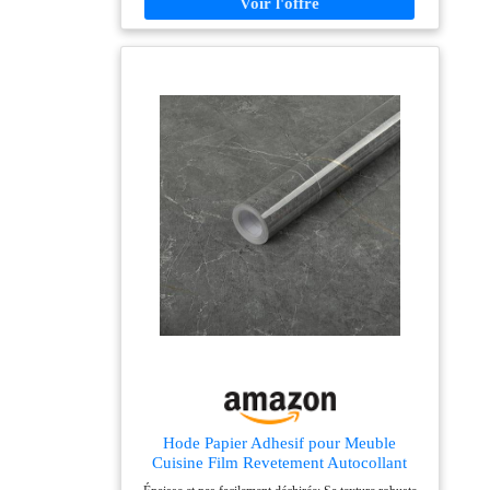
Adhésif Haute Qualité pour un Plan de Travail ou
Meuble: Notre adhesif pour meuble marbre offre une
protection stylée pour vos surfaces. Que ce soit pour la
cuisine ou la salle de bain, ce revêtement plan de travail
adhésif résiste aux chocs et aux taches. Facile à poser
et à retirer, ce rouleau adhesif pour meuble redonne vie
à vos armoires sans travaux. Motif Marbre Réaliste
pour un Intérieur Chic: Ce papier peint marbre auto-
adhésif apporte une touche de luxe à votre décor. Son
fini texturé imite parfaitement le marbre, idéal pour un
revetement mural PVC ou un adhesif mural.
Disponible en rouleau, il s’adapte aux murs, meubles
et plans de travail pour un rendu harmonieux. Solution
Imperméable pour Salle de Bain et Cuisine: Conçu
pour les pièces humides, ce papier peint salle de bain
résiste à l'eau et à la condensation. Son adhesif marbre
robuste et son revetement mural autocollant en font un
choix pratique et esthétique. Personnalisez vos murs
ou armoires sans crainte de détérioration. Pose Rapide
et Sans Tracas Avec ce Papier Peint Autocollant:
Aucune compétence requise pour installer ce papier
peint auto-adhésif. Son dos adhésif fort permet une
application facile sur les murs, meubles ou plans de
Hode Papier Adhesif pour Meuble
travail. Idéal pour relooker une cuisine ou une salle de
Cuisine Film Revetement Autocollant
bain, ce stickers mural se retire proprement sans
Mural