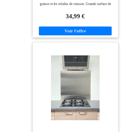
Habillage inox pour plaque de cuisson
graisse et les résidus de cuisson. Grande surface de
protection : format 90 x 50 cm idéal derrière une
plaque de cuisson, une gazinière ou un plan de travail.
34,99 €
Crédence adhésive facile à installer : fixation murale
rapide sans travaux ni perçage grâce à son système
adhésif. Surface aimantée pratique : permet d’accrocher
notes, recettes ou accessoires magnétiques à portée de
main. Inox brossé moderne et hygiénique : matériau
résistant, facile à nettoyer et parfaitement adapté à un
usage quotidien.