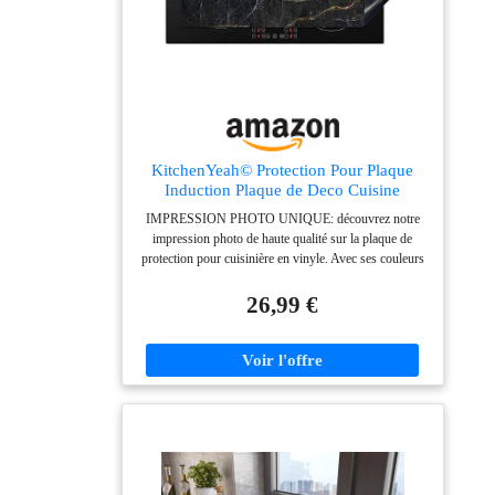
KitchenYeah© Protection Pour Plaque
Induction Plaque de Deco Cuisine
IMPRESSION PHOTO UNIQUE: découvrez notre
impression photo de haute qualité sur la plaque de
protection pour cuisinière en vinyle. Avec ses couleurs
vives et ses détails nets, ce tapis de protection contre
l'induction apporte une touche d'originalité à votre
26,99 €
cuisine. Notre protege plaque vitrocéramique contre
l'induction est l'accessoire idéal pour les cuisines
modernes et traditionnelles. PROTECTION PLAQUE
INDUCTION EFFICACE CONTRE LES
RAYURES ET LA SALETÉ: Protégez durablement
votre plaque de cuisson contre les rayures, les chocs et
les saletés pour préserver son aspect neuf plus
longtemps. Attention! Vous ne pouvez pas cuisiner sur
cette protection à induction et vous ne devez pas la