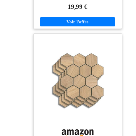
repositionner sur une surface lisse, propre et sèche.
19,99 €
Installation rapide, pratique, sans colle ni travaux,
idéale pour une rénovation express. DESIGN
CARRELAGE 3D ULTRA RÉALISTE : Effet
carrelage en relief 3D grâce à une structure épaisse
offrant un effet visuel réaliste et soigné. Apportez
immédiatement une touche élégante et moderne à votre
décoration intérieure. LARGE ÉPAISSEUR :
Panneaux adhésifs épais offrant un excellent maintien
dans le temps. Cette épaisseur permet un rendu
carrelage plus réaliste, une finition plus haut de gamme
et une meilleure durabilité que les revêtements adhésifs
plus fins. RÉSISTANTES ET IMPERMÉABLES :
Forte adhérence, résistantes à l’eau, aux éclaboussures
et aux rayures. Surface lavable et imperméable,
parfaitement adaptée aux contraintes de la cuisine et de
la salle de bain, sans compromis sur l’esthétique. Pour
une tenue optimale, nous recommandons une pose à
plus de 15 cm de toute source de chaleur. USAGES
MULTIPLES EN INTÉRIEUR : Crédences
décoratives idéales pour cuisine, salle de bain,
buanderie ou encore toilettes. Une solution décorative
polyvalente pour relooker facilement vos murs
intérieurs.