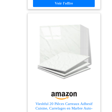
pièces (30,5 × 30,5 cm) couvrant 1 m². 【Dos adhésif
renforcé】 Le dos adhésif amélioré assure une
adhérence durable et adhère à toute surface lisse. Ne
convient pas aux murs texturés. Recollez dans les 48
heures suivant la pose. 【Résistant à la chaleur,
imperméable et facile à nettoyer】Nos carreaux
autocollants sont durables et résistent à la chaleur des
plaques de cuisson (à maintenir à 30 cm de distance).
Ils conviennent également pour décorer une crédence
de salle de bain ou une cheminée. 【Largement
utilisé】 Nos carreaux adhésifs conviennent aux
crédences de cuisine et aux murs de salle de bain, ainsi
qu'aux entourages de cheminée et aux décorations
murales de salon, chambre, buanderie, bar,
appartement, location, camping-car, etc.
Vieshful 20 Pièces Carreaux Adhesif
Cuisine, Carrelages en Marbre Auto-