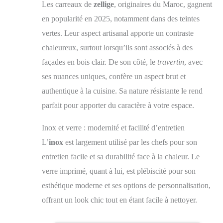
Les carreaux de
zellige
, originaires du Maroc, gagnent
Applications Polyvalentes: Ces carrelages adhésifs
sont adaptés à de nombreux espaces : salle de bains,
en popularité en 2025, notamment dans des teintes
cuisine, buanderie, etc. Leur style marbré et leur
vertes. Leur aspect artisanal apporte un contraste
simplicité d’installation en font une solution déco
appréciée tant par les propriétaires que les locataires
chaleureux, surtout lorsqu’ils sont associés à des
souhaitant personnaliser leur espace de manière
temporaire ou permanente
façades en bois clair. De son côté, le
travertin
, avec
ses nuances uniques, confère un aspect brut et
authentique à la cuisine. Sa nature résistante le rend
parfait pour apporter du caractère à votre espace.
Inox et verre : modernité et facilité d’entretien
L’
inox
est largement utilisé par les chefs pour son
entretien facile et sa durabilité face à la chaleur. Le
verre imprimé, quant à lui, est plébiscité pour son
esthétique moderne et ses options de personnalisation,
offrant un look chic tout en étant facile à nettoyer.