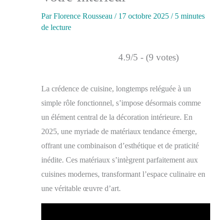
Par
Florence Rousseau
/
17 octobre 2025
/
5 minutes
de lecture
4.9/5 - (9 votes)
La crédence de cuisine, longtemps reléguée à un
simple rôle fonctionnel, s’impose désormais comme
un élément central de la décoration intérieure. En
2025, une myriade de matériaux tendance émerge,
offrant une combinaison d’esthétique et de praticité
inédite. Ces matériaux s’intègrent parfaitement aux
cuisines modernes, transformant l’espace culinaire en
une véritable œuvre d’art.