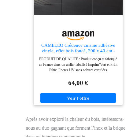
plus de 15 cm de toute source de chaleur. USAGES
MULTIPLES EN INTÉRIEUR : Crédences
décoratives idéales pour cuisine, salle de bain,
buanderie ou encore toilettes. Une solution décorative
polyvalente pour relooker facilement vos murs
intérieurs.
CAMELEO Crédence cuisine adhésive
vinyle, effet bois foncé, 200 x 40 cm -
Convient aussi comme adhésif décoratif
PRODUIT DE QUALITE : Produit conçu et fabriqué
pour meuble - résistant et imperméable
en France dans un atelier labellisé Imprim’Vert et Print
Ethic. Encres UV sans solvant certifiées
GREENGUARD, adhésif acrylique base aqueuse sans
solvant. Produit certifié A+ pour les émissions de
64,00 €
COV. MULTI-USAGES : Conçu pour décorer et
protéger la cuisine et la salle de bain, ce produit peut
aussi bien s’utiliser pour relooker des meubles, habiller
des portes de placard ou des fonds de tiroir, décorer et
protéger la surface d’une table, etc. DESIGN
RACCORDABLE : Grâce à son design exclusif,
Après avoir exploré la chaleur du bois, intéressons-
juxtaposez plusieurs crédences en largeur ou en
hauteur pour couvrir de plus grandes surfaces sans
nous au duo gagnant que forment l’inox et la brique
rupture visuelle ! MATERIAU DURABLE : PVC
multicouche épaisseur totale 200 µm, avec couche
dans un intérieur contemporain.