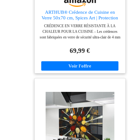
ARTHUB® Crédence de Cuisine en
Verre 50x70 cm, Spices Art | Protection
Contre Les éclaboussures, Revêtement
CRÉDENCE EN VERRE RÉSISTANTE À LA
Mural en Carreaux, Plaque en Verre,
CHALEUR POUR LA CUISINE – Les crédences
Verre trempé, Aliments, Épices
sont fabriquées en verre de sécurité ultra-clair de 4 mm
d'épaisseur avec des bords polis. Le verre résiste à des
températures allant jusqu'à 200 °C et offre une
69,99 €
résistance accrue aux chocs, garantissant durabilité et
sécurité au quotidien. EFFET 3D
IMPRESSIONNANT – Les panneaux sont imprimés
directement au dos du verre à l'aide de la technologie
UV la plus avancée. L'impression offre une qualité
exceptionnelle et une profondeur 3D saisissante,
réalisée avec l'équipement le plus moderne de
l'industrie. 9 couleurs sont utilisées pour représenter un
spectre de couleurs aussi large que possible.
INSTALLATION SIMPLE ET EFFICACE AVEC
DU SILICONE TRANSPARENT – Les crédences en
verre se fixent directement au mur avec du silicone
neutre et transparent. Cela garantit une fixation durable
et esthétique, sans supports ni systèmes de montage.
COULEURS INTENSES QUI NE DÉTEIGNENT
PAS – Les panneaux conservent leurs couleurs