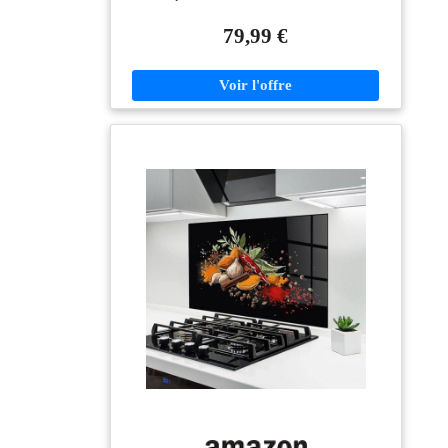
Abstrait
d'épaisseur avec des bords polis. Le verre résiste à des
températures allant jusqu'à 200 °C et offre une
79,99 €
résistance accrue aux chocs, garantissant durabilité et
sécurité au quotidien. EFFET 3D
IMPRESSIONNANT – Les panneaux sont imprimés
directement au dos du verre à l'aide de la technologie
UV la plus avancée. L'impression offre une qualité
exceptionnelle et une profondeur 3D saisissante,
réalisée avec l'équipement le plus moderne de
l'industrie. 9 couleurs sont utilisées pour représenter un
spectre de couleurs aussi large que possible.
INSTALLATION SIMPLE ET EFFICACE AVEC
DU SILICONE TRANSPARENT – Les crédences en
verre se fixent directement au mur avec du silicone
neutre et transparent. Cela garantit une fixation durable
et esthétique, sans supports ni systèmes de montage.
COULEURS INTENSES QUI NE DÉTEIGNENT
PAS – Les panneaux conservent leurs couleurs
éclatantes et leur clarté pendant de nombreuses années.
Ils résistent à la lumière, à la chaleur et aux produits
chimiques, garantissant une apparence impeccable dans
le temps. ENTRETIEN FACILE – Le nettoyage se fait
simplement avec un nettoyant pour vitres, car
l'impression se trouve au dos du verre et ne peut donc
pas être endommagée.