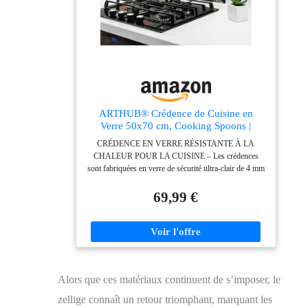
éclatantes et leur clarté pendant de nombreuses années.
Ils résistent à la lumière, à la chaleur et aux produits
chimiques, garantissant une apparence impeccable dans
le temps. ENTRETIEN FACILE – Le nettoyage se fait
simplement avec un nettoyant pour vitres, car
l'impression se trouve au dos du verre et ne peut donc
pas être endommagée.
ARTHUB® Crédence de Cuisine en
Verre 50x70 cm, Cooking Spoons |
Protection Contre Les éclaboussures,
CRÉDENCE EN VERRE RÉSISTANTE À LA
Revêtement Mural en Carreaux, Plaque
CHALEUR POUR LA CUISINE – Les crédences
en Verre, Verre trempé, Aliments, Épices
sont fabriquées en verre de sécurité ultra-clair de 4 mm
d'épaisseur avec des bords polis. Le verre résiste à des
températures allant jusqu'à 200 °C et offre une
69,99 €
résistance accrue aux chocs, garantissant durabilité et
sécurité au quotidien. EFFET 3D
IMPRESSIONNANT – Les panneaux sont imprimés
directement au dos du verre à l'aide de la technologie
UV la plus avancée. L'impression offre une qualité
exceptionnelle et une profondeur 3D saisissante,
Alors que ces matériaux continuent de s’imposer, le
réalisée avec l'équipement le plus moderne de
l'industrie. 9 couleurs sont utilisées pour représenter un
zellige connaît un retour triomphant, marquant les
spectre de couleurs aussi large que possible.