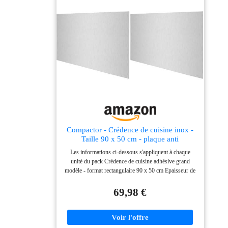
Compactor - Crédence de cuisine inox -
Taille 90 x 50 cm - plaque anti
projections (Lot de 2)
Les informations ci-dessous s'appliquent à chaque
unité du pack Crédence de cuisine adhésive grand
modèle - format rectangulaire 90 x 50 cm Epaisseur de
la plaque: 0,6 mm Convient pour la cuisine, protège
des projections de graisse et d'eau. Plaque aimantée
69,98 €
Pose facile avec de la colle silicone ou du ruban
adhésif double face - Manipuler avec des gants Acier
inoxydable