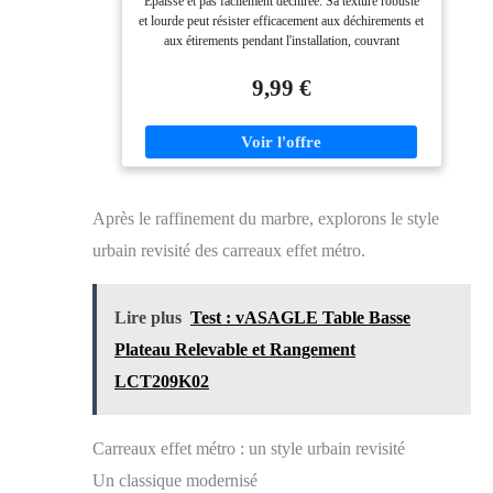
Épaisse et pas facilement déchirée: Sa texture robuste
résidus.
et lourde peut résister efficacement aux déchirements et
aux étirements pendant l'installation, couvrant
facilement les défauts et taches existants, vous donnant
une toute nouvelle expérience Apparence en marbre
9,99 €
réaliste: Notre papier peint présente une apparence en
marbre brillant réaliste, vous permettant de profiter
facilement de l'effet en marbre et d'ajouter une texture
premium à votre espace domestique Facile à nettoyer:
La surface du produit est brillante, et pour les taches
domestiques courantes telles que les taches d'huile, les
Après le raffinement du marbre, explorons le style
taches d'eau, l'écriture, etc., elles peuvent être
facilement enlevées en essuyant doucement avec un
urbain revisité des carreaux effet métro.
chiffon humide, rendant l'entretien quotidien pratique et
sans effort Facile à installer: Le dos a des lignes de
grille pour une coupe précise, et les autocollants sont
Lire plus
Test : vASAGLE Table Basse
amovibles. Si vous ne l'avez pas collé correctement, il
suffit de déplacer un coin et de l'ajuster lentement
Plateau Relevable et Rangement
Convient à plusieurs scénarios: Le produit peut être
adapté à diverses surfaces lisses telles que les cuisines,
LCT209K02
les chambres, les salles de bains, etc., vous aidant à
unifier votre style de maison sans avoir à sélectionner à
plusieurs reprises pour différents espaces
Carreaux effet métro : un style urbain revisité
Un classique modernisé