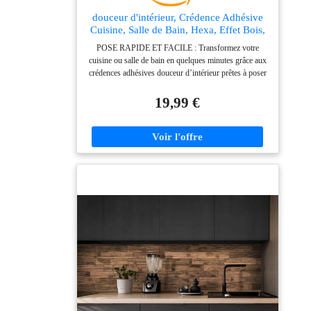
douceur d'intérieur, Crédence Adhésive
Cuisine, Salle de Bain, Hexa, Effet Bois,
4 Pièces, 25 x 23,2 cm, Crédence
POSE RAPIDE ET FACILE : Transformez votre
Épaisse, 3D, Carrelage Adhésif Mural,
cuisine ou salle de bain en quelques minutes grâce aux
Lavable, Imperméable
crédences adhésives douceur d’intérieur prêtes à poser
: autoadhésives, faciles à découper, à poser et à
repositionner sur une surface lisse, propre et sèche.
19,99 €
Installation rapide, pratique, sans colle ni travaux,
idéale pour une rénovation express. DESIGN
CARRELAGE 3D ULTRA RÉALISTE : Effet
carrelage en relief 3D grâce à une structure épaisse
offrant un effet visuel réaliste et soigné. Apportez
immédiatement une touche élégante et moderne à votre
décoration intérieure. LARGE ÉPAISSEUR :
Panneaux adhésifs épais offrant un excellent maintien
dans le temps. Cette épaisseur permet un rendu
carrelage plus réaliste, une finition plus haut de gamme
et une meilleure durabilité que les revêtements adhésifs
plus fins. RÉSISTANTES ET IMPERMÉABLES :
Forte adhérence, résistantes à l’eau, aux éclaboussures
et aux rayures. Surface lavable et imperméable,
parfaitement adaptée aux contraintes de la cuisine et de
la salle de bain, sans compromis sur l’esthétique. Pour
une tenue optimale, nous recommandons une pose à