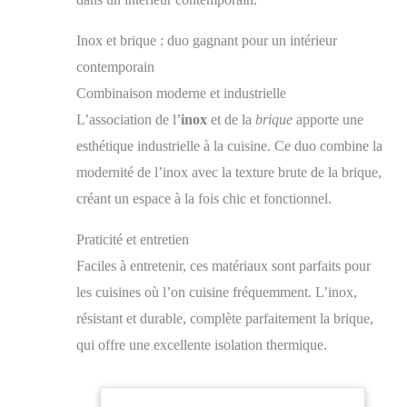
supérieure imperméabilisée, résistant à l’humidité, au
temps et à l’usage. Attention : pour une utilisation en
Inox et brique : duo gagnant pour un intérieur
fond de hotte juste derrière une plaque de cuisson au
gaz, il est recommandé de recouvrir la crédence d’une
contemporain
plaque de protection en verre trempé pour protéger le
Combinaison moderne et industrielle
matériau vinyle de la chaleur directe des brûleurs.
ENTRETIEN FACILE : Produit lavable avec le côté
L’association de l’
inox
et de la
brique
apporte une
doux d’une éponge et à l’eau, éventuellement
savonneuse. Ne pas utiliser de produits chimiques
esthétique industrielle à la cuisine. Ce duo combine la
abrasifs. INSTALLATION SANS TRAVAUX :
modernité de l’inox avec la texture brute de la brique,
Matériau facile à découper au cutter. Adhésif
repositionnable lors de la pose. NB : la surface de pose
créant un espace à la fois chic et fonctionnel.
doit être lisse, propre et sèche. Ne convient pas aux
surfaces poreuses type béton brut, crépi, ou papier
Praticité et entretien
peint gaufré. Pour recouvrir une crédence existante en
carrelage (carreaux de ciment) avec joints creux, il est
Faciles à entretenir, ces matériaux sont parfaits pour
recommandé de combler préalablement les joints avec
les cuisines où l’on cuisine fréquemment. L’inox,
un enduit de rebouchage.
résistant et durable, complète parfaitement la brique,
qui offre une excellente isolation thermique.