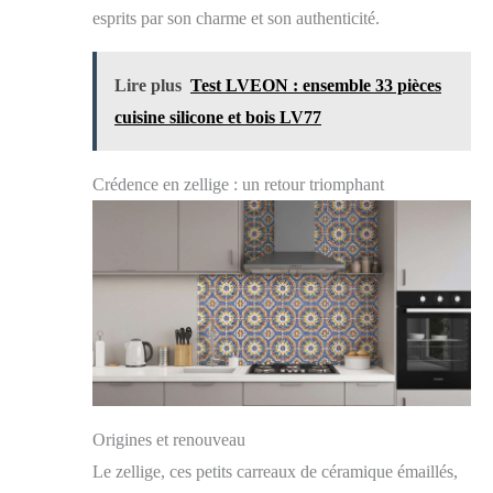
INSTALLATION SIMPLE ET EFFICACE AVEC
esprits par son charme et son authenticité.
DU SILICONE TRANSPARENT – Les crédences en
verre se fixent directement au mur avec du silicone
neutre et transparent. Cela garantit une fixation durable
Lire plus
Test LVEON : ensemble 33 pièces
et esthétique, sans supports ni systèmes de montage.
COULEURS INTENSES QUI NE DÉTEIGNENT
cuisine silicone et bois LV77
PAS – Les panneaux conservent leurs couleurs
éclatantes et leur clarté pendant de nombreuses années.
Ils résistent à la lumière, à la chaleur et aux produits
Crédence en zellige : un retour triomphant
chimiques, garantissant une apparence impeccable dans
le temps. ENTRETIEN FACILE – Le nettoyage se fait
simplement avec un nettoyant pour vitres, car
l'impression se trouve au dos du verre et ne peut donc
pas être endommagée.
Origines et renouveau
Le zellige, ces petits carreaux de céramique émaillés,