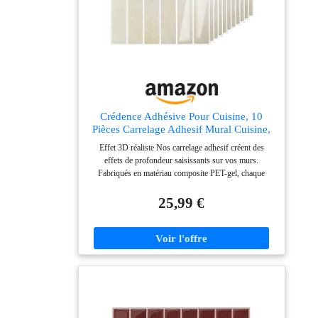
Crédence Adhésive Pour Cuisine, 10
Pièces Carrelage Adhesif Mural Cuisine,
Carrelage Adhesif Mural Salle de Bain,
Effet 3D réaliste Nos carrelage adhesif créent des
3D Dalle Adhesive Murale Imperméable
effets de profondeur saisissants sur vos murs.
(Beige, 22.9x29cm)
Fabriqués en matériau composite PET-gel, chaque
credence adhesive pour cuisine offre une surface
brillante et une texture agréable au toucher. Ces
25,99 €
carrelage adhesif mural cuisine sont résistants à l'eau, à
l'huile et à la saleté, idéals pour transformer rapidement
vos espaces. Dimensions parfaites Avec 10 carreaux de
22,9x29 cm chacun, ce carrelage adhesif mural salle de
bain couvre environ 0,66 m². La credence adhesive
s'adapte facilement aux petites et grandes surfaces,
permettant des combinaisons créatives de couleurs
pour des murs d'accent personnalisés dans toute la
maison. Installation facile La pose de ce carrelage