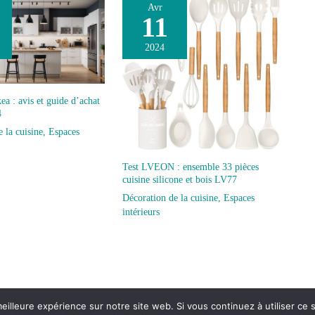
Avr
11
2024
ea : avis et guide d’achat
4
 la cuisine
,
Espaces
Test LVEON : ensemble 33 pièces
cuisine silicone et bois LV77
Décoration de la cuisine
,
Espaces
intérieurs
eilleure expérience sur notre site web. Si vous continuez à utiliser ce