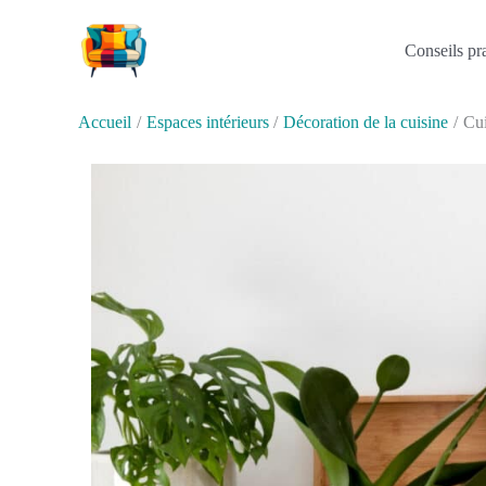
Aller
au
Conseils pr
contenu
Accueil
Espaces intérieurs
Décoration de la cuisine
Cui