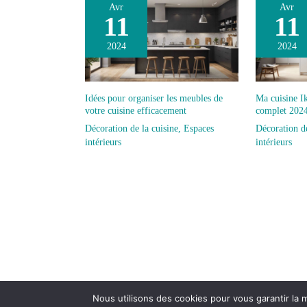
Avr
Avr
11
11
2024
2024
Idées pour organiser les meubles de
Ma cuisine Ik
votre cuisine efficacement
complet 202
Décoration de la cuisine
,
Espaces
Décoration de
intérieurs
intérieurs
Nous utilisons des cookies pour vous garantir la m