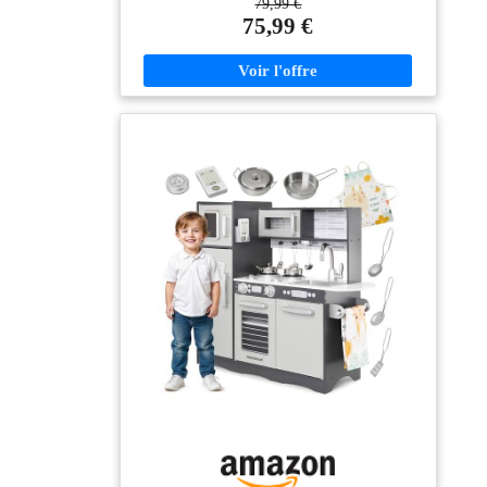
79,99 €
les espaces restreints De Haute Qualité et Durables -
75,99 €
les cuisine en bois enfant Lehoo Castle pour enfants
sont fabriqués en bois écologique et non toxique, sans
BPA, robustes, durables et sûrs. Faciles à assembler
(environ 30 minutes à 1 heure), ils sont livrés avec une
notice détaillée Cuisine Réaliste et Amusante - ce set de
cuisine en bois comprend deux plaques de cuisson, un
four fonctionnel et un évier avec robinet. Tourner les
boutons stimule l'imagination des enfants et ajoute du
plaisir ! De nombreux rangements permettent de garder
l'espace de jeu propre et organisé Accessoires de
Cuisine Inclus - nous fournissons également
casseroles et poêles : deux jeux d’ustensiles, une poêle
et une casserole, ainsi que de l’huile, du sel et autres
épices, et des œufs, des steaks et autres aliments
factices. Tout le nécessaire pour jouer à la cuisine est
fourni afin d’occuper les enfants Dinette Enfant 3 Ans
- les enfants peuvent organiser un dîner, préparer les
ingrédients et jouer au chef. Cela contribue au
développement de leur motricité, de leur confiance en
soi et de leurs bonnes habitudes, comme la
reconnaissance des ingrédients et l'acquisition des
bases de la cuisine Cet ensemble de cuisine en bois est
composé d'une structure entièrement en bois certifié
FSC, tout comme ses accessoires. Il comprend une