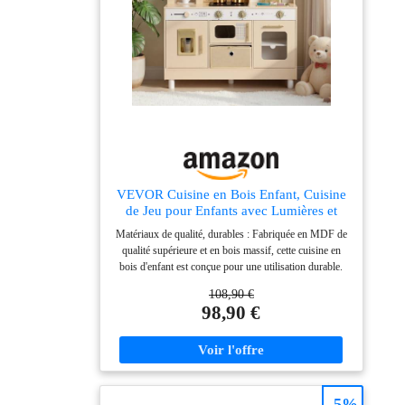
VEVOR Cuisine en Bois Enfant, Cuisine
de Jeu pour Enfants avec Lumières et
Sons, Aliments et Ustensiles, Micro-
Matériaux de qualité, durables : Fabriquée en MDF de
Ondes et Machine à Glaçons, Jouet
qualité supérieure et en bois massif, cette cuisine en
d'Imitation Filles et Garçons de 3 à 8
bois d'enfant est conçue pour une utilisation durable.
Ans, Moderne
Avec sa peinture sans odeur et ses éléments en
108,90 €
plastique sans BPA, elle offre une qualité fiable que les
98,90 €
parents apprécient pour le jeu des enfants Zones et
accessoires réalistes : Cette cuisine d'enfant comprend
douze zones interactives, dont une horloge, une fenêtre
en tissu, un tableau noir, un garde-manger, un
distributeur de boissons, une machine à glaçons, un
micro-ondes, une plaque de cuisson, des crochets, un
-5%