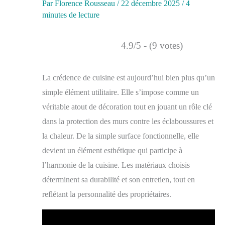
Par
Florence Rousseau
/
22 décembre 2025
/
4
minutes de lecture
4.9/5 - (9 votes)
La crédence de cuisine est aujourd’hui bien plus qu’un
simple élément utilitaire. Elle s’impose comme un
véritable atout de décoration tout en jouant un rôle clé
dans la protection des murs contre les éclaboussures et
la chaleur. De la simple surface fonctionnelle, elle
devient un élément esthétique qui participe à
l’harmonie de la cuisine. Les matériaux choisis
déterminent sa durabilité et son entretien, tout en
reflétant la personnalité des propriétaires.