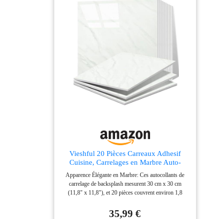
imperméable et facile à nettoyer】Nos carreaux
autocollants sont durables et résistent à la chaleur des
plaques de cuisson (à maintenir à 30 cm de distance).
Ils conviennent également pour décorer une crédence
de salle de bain ou une cheminée. 【Largement
utilisé】 Nos carreaux adhésifs conviennent aux
crédences de cuisine et aux murs de salle de bain, ainsi
qu'aux entourages de cheminée et aux décorations
murales de salon, chambre, buanderie, bar,
appartement, location, camping-car, etc.
Vieshful 20 Pièces Carreaux Adhesif
Cuisine, Carrelages en Marbre Auto-
Adhésifs de 30 x 30 cm pour mur,
Apparence Élégante en Marbre: Ces autocollants de
Carrelages Adhésifs Pour Cuisine, Salle
carrelage de backsplash mesurent 30 cm x 30 cm
de Bains Salon
(11,8" x 11,8"), et 20 pièces couvrent environ 1,8
pieds carrés. Imitant l'apparence sophistiquée du
marbre, ces carrelages adhésifs muraux cuisine
35,99 €