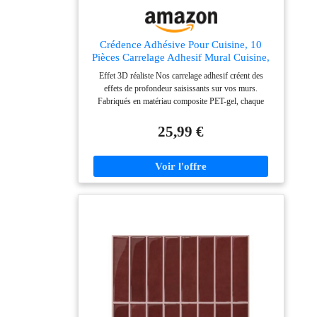
Crédence Adhésive Pour Cuisine, 10
Pièces Carrelage Adhesif Mural Cuisine,
Carrelage Adhesif Mural Salle de Bain,
Effet 3D réaliste Nos carrelage adhesif créent des
3D Dalle Adhesive Murale Imperméable
effets de profondeur saisissants sur vos murs.
(Beige, 22.9x29cm)
Fabriqués en matériau composite PET-gel, chaque
credence adhesive pour cuisine offre une surface
brillante et une texture agréable au toucher. Ces
25,99 €
carrelage adhesif mural cuisine sont résistants à l'eau, à
l'huile et à la saleté, idéals pour transformer rapidement
vos espaces. Dimensions parfaites Avec 10 carreaux de
22,9x29 cm chacun, ce carrelage adhesif mural salle de
bain couvre environ 0,66 m². La credence adhesive
s'adapte facilement aux petites et grandes surfaces,
permettant des combinaisons créatives de couleurs
pour des murs d'accent personnalisés dans toute la
maison. Installation facile La pose de ce carrelage
adhesif mural cuisine est extrêmement simple :
mesurer, décoller et coller. L'adhésif puissant garantit
une fixation immédiate sur surfaces propres. Chaque
credence adhesive pour cuisine peut être facilement
découpée pour s'adapter aux angles et prises, rendant