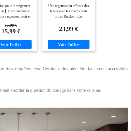
gement Tiroir, 4
Rangement Tiroir 4
ait pour le rangement
Une organisation efficace des
ailles, 15 Pack
Tailles
euse】C'est une bonne
tiroirs avec les inserts pour
our rangement tiroir et
tiroirs Radikor : Ces
nomiser de l'espace.
organisateurs de tiroirs sont un
16,99 €
nt à tous les types de
must pour chaque cuisine,
23,99 €
15,99 €
 tels que lavabo, salle de
chaque salle de bain, chaque
isine, bureau, idéal pour
coiffeuse，chaque bureau et
ment maquillage, des
chaque autre tiroir. Avec ce set
ls de maquillage, des
de 31 organisateurs de tiroirs
soires de cheveux, des
de 4 tailles différentes, vous
x, des fournitures de
pouvez utiliser efficacement
u, des fournitures de
vos tiroirs et tout ranger de
 utilisez
régulièrement
. Ces items devraient être facilement accessibles
e, des ustensiles. Facile
manière ordonnée et claire 31
 ranger. 【Paquet
organisateurs en 4 tailles : Les
geux】Contient 25 boîte
organiseurs de tiroirs sont
angement de 4 tailles
fabriqués en plastique de haute
ntenant aborder la question du zonage dans votre cuisine.
ntes qui vous permettent
qualité, robuste et durable. Cet
 personnaliser des
organisateur se compose de 31
isons pour vos besoins
pièces, ce qui vous permet
iqueset ranger articles
d'assembler et de disposer
eurs de tiroir. Contient
parfaitement les tiroirs, quelle
 x 5 cm(1 pièces), 23 x
que soit leur taille. Les
 cm (2 pièces), 15 x 7,5
différentes tailles vous
(6 pièces), 7,5 x 7,5 x 5
permettent d'organiser aussi