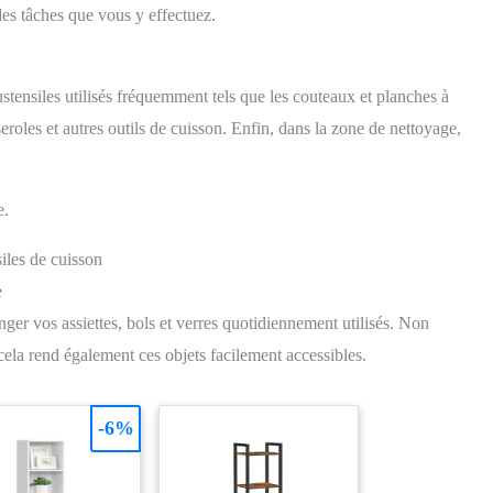
 Pratique pour un usage
de chaque organisateur en un
es tâches que vous y effectuez.
en, rend tout plus beau
coup d'œil, ce qui vous permet
et organisé.
de trouver plus facilement ce
dont vous avez besoin. Ces
organisateurs de tiroirs sont
stensiles utilisés fréquemment tels que les couteaux et planches à
faciles à nettoyer, il suffit de les
essuyer ou de les rincer
roles et autres outils de cuisson. Enfin, dans la zone de nettoyage,
rapidement à l'eau pour qu'ils
soient toujours propres et
hygiéniques Contenu de la
livraison : 31 organisateurs de
e.
tiroirs au total ; 22 x 14.5 x 4.5
cm (3 pièces), 21.5 x 7 x 4.5
siles de cuisson
cm (8 pièces), 14.5 x 7 x 4.5
cm (10 pièces), 7 x 7 x 4.5 cm
e
(10 pièces). Que ce soit à la
nger vos assiettes, bols et verres quotidiennement utilisés. Non
maison ou au bureau, ces
organiseurs Radikor de
cela rend également ces objets facilement accessibles.
Radikor sont la solution idéale
pour maintenir l'ordre dans les
tiroirs
-6%